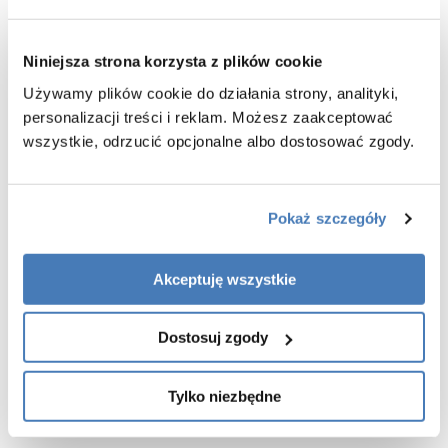
produktu także w opcji na wymiar.
Wymiary 120 cm ścianka x 50 cm element boczny x 200 cm (szer. x
wys.)
Niniejsza strona korzysta z plików cookie
Szkło przeźroczyste o grubości 8 mm
Używamy plików cookie do działania strony, analityki,
Może zostać zamontowana jako lewa lub prawa
personalizacji treści i reklam. Możesz zaakceptować
Białe matowe wykończenie
wszystkie, odrzucić opcjonalne albo dostosować zgody.
Powłoka Active Shield 2.0 ułatwiająca utrzymanie kabiny w czystości
Regulacja przyścienna
Możliwość montażu bezpośrednio na posadzce lub na brodziku
Pokaż szczegóły
W komplecie wieszak na ręcznik
Gwarancja 7 lat
Akceptuję wszystkie
Dostosuj zgody
Tylko niezbędne