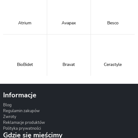
Atrium
Avapax
Besco
BioBidet
Bravat
Cerastyle
Informacje
Blog
Corsan
Gante
Hydrosan
Regulamin zakupów
Zwroty
Reklamacje produktów
Polityka prywatności
Gdzie się mieścimy