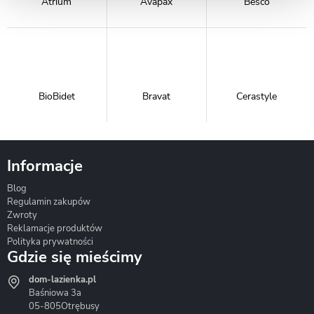
Atrium
Avapax
Besco
BioBidet
Bravat
Cerastyle
Informacje
Blog
Corsan
Gante
Hydrosan
Regulamin zakupów
Zwroty
Reklamacje produktów
Polityka prywatności
Gdzie się mieścimy
dom-lazienka.pl
Hydrostop
Inea
Invena
Baśniowa 3a
05-805
Otrębusy