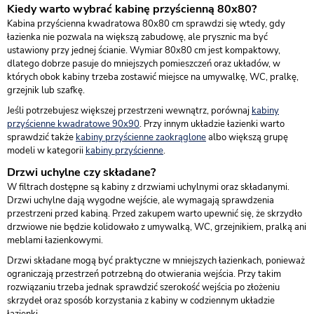
Kiedy warto wybrać kabinę przyścienną 80x80?
Kabina przyścienna kwadratowa 80x80 cm sprawdzi się wtedy, gdy
łazienka nie pozwala na większą zabudowę, ale prysznic ma być
ustawiony przy jednej ścianie. Wymiar 80x80 cm jest kompaktowy,
dlatego dobrze pasuje do mniejszych pomieszczeń oraz układów, w
których obok kabiny trzeba zostawić miejsce na umywalkę, WC, pralkę,
grzejnik lub szafkę.
Jeśli potrzebujesz większej przestrzeni wewnątrz, porównaj
kabiny
przyścienne kwadratowe 90x90
. Przy innym układzie łazienki warto
sprawdzić także
kabiny przyścienne zaokrąglone
albo większą grupę
modeli w kategorii
kabiny przyścienne
.
Drzwi uchylne czy składane?
W filtrach dostępne są kabiny z drzwiami uchylnymi oraz składanymi.
Drzwi uchylne dają wygodne wejście, ale wymagają sprawdzenia
przestrzeni przed kabiną. Przed zakupem warto upewnić się, że skrzydło
drzwiowe nie będzie kolidowało z umywalką, WC, grzejnikiem, pralką ani
meblami łazienkowymi.
Drzwi składane mogą być praktyczne w mniejszych łazienkach, ponieważ
ograniczają przestrzeń potrzebną do otwierania wejścia. Przy takim
rozwiązaniu trzeba jednak sprawdzić szerokość wejścia po złożeniu
skrzydeł oraz sposób korzystania z kabiny w codziennym układzie
łazienki.