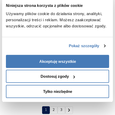
Niniejsza strona korzysta z plików cookie
Używamy plików cookie do działania strony, analityki,
personalizacji treści i reklam. Możesz zaakceptować
wszystkie, odrzucić opcjonalne albo dostosować zgody.
Pokaż szczegóły
Czarna kabina prysznicowa
Złota szczotkowana kabina
trójścienna lewa 80x80 cm EXK-
prysznicowa przyścienna prawa
2596 Avexa Black New Trendy
80x80 cm EXK-3101 Avexa New
Trendy Gold Brushed
Akceptuję wszystkie
6159,00
6521,00
Dostosuj zgody
Tylko niezbędne
1
2
3