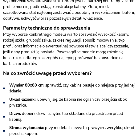
wykończeniu szczotkowana stal. Chrom jest najbardziej neutralny. Czarne
profile mocniej podkreślają konstrukcję kabiny. Złoto, miedź i
szczotkowana stal najlepiej zestawiać z podobnym wykończeniem baterii,
odpływu, uchwytów oraz pozostałych detali w łazience.
Parametry techniczne do sprawdzenia
Przy wyborze konkretnego modelu warto sprawdzić wysokość kabiny,
rodzaj szkła, grubość szkła, zakres regulacji, sposób mocowania, typ
profili oraz informacje o ewentualnej powłoce ułatwiającej czyszczenie,
jeśli dany produkt ją posiada. Poszczególne modele mogą różnić się
konstrukcją, dlatego szczegóły najlepiej porównać bezpośrednio na
kartach produktów.
Na co zwrócić uwagę przed wyborem?
Wymiar 80x80 cm:
sprawdź, czy kabina pasuje do miejsca przy jednej
ścianie.
Układ łazienki:
upewnij się, że kabina nie ograniczy przejścia obok
prysznica.
Drzwi:
dobierz drzwi uchylne lub składane do przestrzeni przed
kabiną.
Strona wykonania:
przy modelach lewych i prawych zweryfikuj układ
przed zakupem.