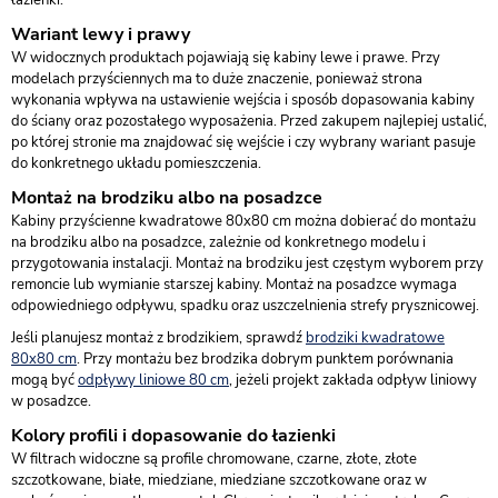
Wariant lewy i prawy
W widocznych produktach pojawiają się kabiny lewe i prawe. Przy
modelach przyściennych ma to duże znaczenie, ponieważ strona
wykonania wpływa na ustawienie wejścia i sposób dopasowania kabiny
do ściany oraz pozostałego wyposażenia. Przed zakupem najlepiej ustalić,
po której stronie ma znajdować się wejście i czy wybrany wariant pasuje
do konkretnego układu pomieszczenia.
Montaż na brodziku albo na posadzce
Kabiny przyścienne kwadratowe 80x80 cm można dobierać do montażu
na brodziku albo na posadzce, zależnie od konkretnego modelu i
przygotowania instalacji. Montaż na brodziku jest częstym wyborem przy
remoncie lub wymianie starszej kabiny. Montaż na posadzce wymaga
odpowiedniego odpływu, spadku oraz uszczelnienia strefy prysznicowej.
Jeśli planujesz montaż z brodzikiem, sprawdź
brodziki kwadratowe
80x80 cm
. Przy montażu bez brodzika dobrym punktem porównania
mogą być
odpływy liniowe 80 cm
, jeżeli projekt zakłada odpływ liniowy
w posadzce.
Kolory profili i dopasowanie do łazienki
W filtrach widoczne są profile chromowane, czarne, złote, złote
szczotkowane, białe, miedziane, miedziane szczotkowane oraz w