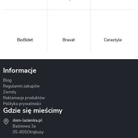
BioBidet
Bravat
Cerastyle
Informacje
Blog
Corsan
Gante
Hydrosan
Regulamin zakupów
Zwroty
Reklamacje produktów
Polityka prywatności
Gdzie się mieścimy
dom-lazienka.pl
Hydrostop
Inea
Invena
Baśniowa 3a
05-805
Otrębusy