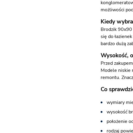
konglomeratowe
możliwości pod
Kiedy wybra
Brodzik 90x90 
się do łaziene
bardzo dużą z
Wysokość, o
Przed zakupem 
Modele niskie 
remontu. Znacz
Co sprawdzi
wymiary mie
wysokość bro
położenie od
rodzaj powie