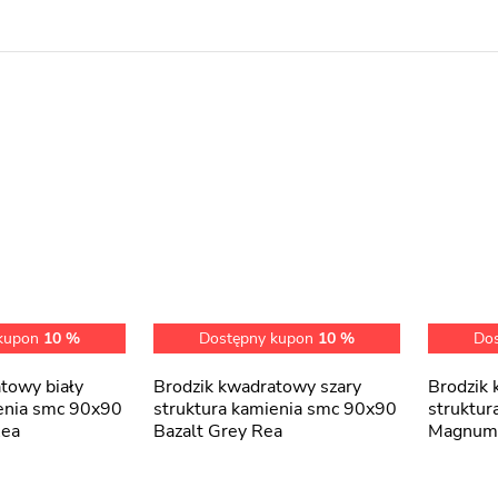
 kupon
10 %
Dostępny kupon
10 %
Do
Brodzik kwadratowy szary
Brodzik kwadratowy szary
ienia smc 90x90
struktura kamienia smc 90x90
struktur
Rea
Bazalt Grey Rea
Magnum 