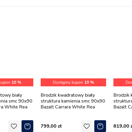
 kupon
10 %
Dostępny kupon
10 %
Do
Brodzik kwadratowy biały
Brodzik kwadratowy czarny
ienia smc 90x90
struktura kamienia smc 90x90
struktur
ra White Rea
Bazalt Carrara White Rea
Bazalt C
799,00
819,00