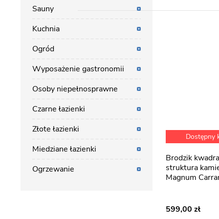
Sauny
Kuchnia
Ogród
Wyposażenie gastronomii
Osoby niepełnosprawne
Czarne łazienki
Złote łazienki
Dostępny
Miedziane łazienki
Brodzik kwadratowy biały
struktura kam
Ogrzewanie
Magnum Carra
599,00