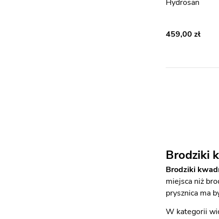
Hydrosan
459,00
Brodziki 
Brodziki kwa
miejsca niż br
prysznica ma b
W kategorii wid