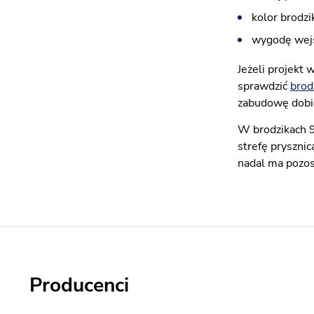
kolor brodzi
wygodę wejś
Jeżeli projekt
sprawdzić
brod
zabudowę dobi
W brodzikach 9
strefę pryszni
nadal ma pozos
Producenci