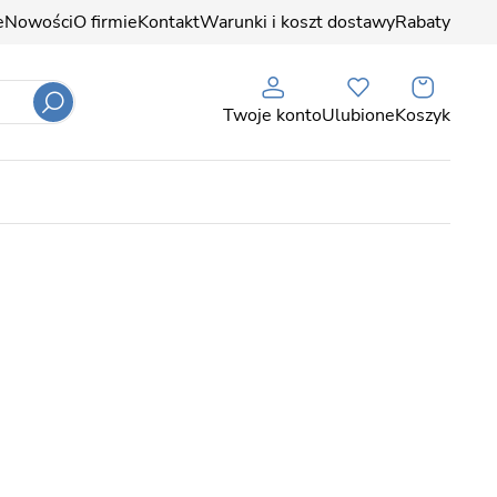
e
Nowości
O firmie
Kontakt
Warunki i koszt dostawy
Rabaty
Twoje konto
Ulubione
Koszyk