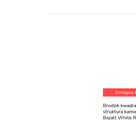
Dostępny
Brodzik kwadratowy biały
struktura kam
Bazalt White 