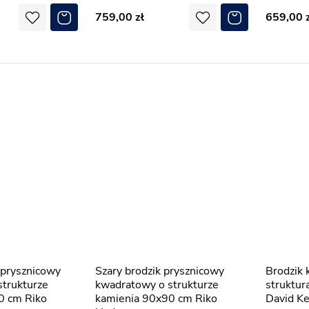
759,00
659,00
Szary brodzik prysznicowy
Brodzik kwadratowy czarny
trukturze
kwadratowy o strukturze
struktur
0 cm Riko
kamienia 90x90 cm Riko
David Ke