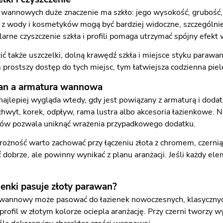
annowych duże znaczenie ma szkło: jego wysokość, grubość, s
y z wody i kosmetyków mogą być bardziej widoczne, szczególn
arne czyszczenie szkła i profili pomaga utrzymać spójny efekt 
ć także uszczelki, dolną krawędź szkła i miejsce styku parawan
 prostszy dostęp do tych miejsc, tym łatwiejsza codzienna piel
an a armatura wannowa
najlepiej wygląda wtedy, gdy jest powiązany z armaturą i dod
hwyt, korek, odpływ, rama lustra albo akcesoria łazienkowe. N
tów pozwala uniknąć wrażenia przypadkowego dodatku.
rożność warto zachować przy łączeniu złota z chromem, czernią
obrze, ale powinny wynikać z planu aranżacji. Jeśli każdy elem
zienki pasuje złoty parawan?
wannowy może pasować do łazienek nowoczesnych, klasycznych,
 profil w złotym kolorze ociepla aranżację. Przy czerni tworzy