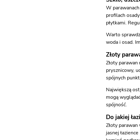
W parawanach w
profilach osad
płytkami. Regul
Warto sprawdzi
woda i osad. Im
Złoty paraw
Złoty parawan 
prysznicowy, uc
spójnych punk
Największą ost
mogą wyglądać d
spójność.
Do jakiej ła
Złoty parawan 
jasnej łazience