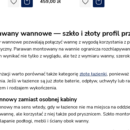
459,00
awany wannowe — szkło i złoty profil pr
 wannowe pozwalają połączyć wannę z wygodą korzystania z pr
tyczny. Parawan montowany na wannie ogranicza rozchlapywani
 wynikać nie tylko z wyglądu, ale też z wymiaru wanny, szerok
nżacji warto porównać także kategorię
złote łazienki
, ponieważ
a. Jeśli w łazience są już złote baterie, odpływ, uchwyty lub r
iem i rodzajem wykończenia.
nowy zamiast osobnej kabiny
owy ma sens wtedy, gdy w łazience nie ma miejsca na oddzie
wannę, ale korzystać z niej także pod prysznicem. Szkło mont
lapanie podłogi, mebli i ściany obok wanny.