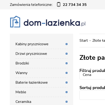
Zamówienia telefoniczne:
22 734 34 35
Start
Złote ł
Kabiny prysznicowe
Drzwi prysznicowe
Złote p
Brodziki
Filtruj produ
Wanny
Cena
Baterie łazienkowe
Sortuj produ
Meble
Ceramika