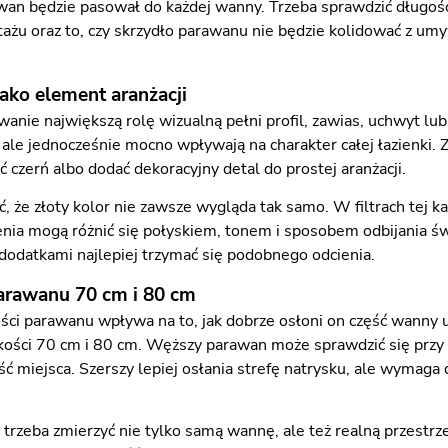
an będzie pasował do każdej wanny. Trzeba sprawdzić długość i 
żu oraz to, czy skrzydło parawanu nie będzie kolidować z um
 jako element aranżacji
nie największą rolę wizualną pełni profil, zawias, uchwyt lub 
 ale jednocześnie mocno wpływają na charakter całej łazienki. 
 czerń albo dodać dekoracyjny detal do prostej aranżacji.
 że złoty kolor nie zawsze wygląda tak samo. W filtrach tej kat
nia mogą różnić się połyskiem, tonem i sposobem odbijania świ
odatkami najlepiej trzymać się podobnego odcienia.
arawanu 70 cm i 80 cm
ci parawanu wpływa na to, jak dobrze osłoni on część wanny 
kości 70 cm i 80 cm. Węższy parawan może sprawdzić się przy
ść miejsca. Szerszy lepiej osłania strefę natrysku, ale wymag
trzeba zmierzyć nie tylko samą wannę, ale też realną przestrz