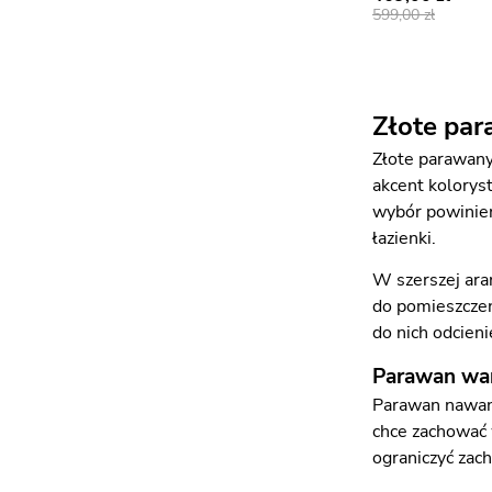
599,00
Złote par
Złote parawany
akcent kolorys
wybór powinien
łazienki.
W szerszej ara
do pomieszczeni
do nich odcien
Parawan wan
Parawan nawann
chce zachować 
ograniczyć zach