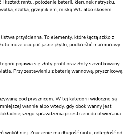
kształt rantu, położenie baterii, kierunek natrysku,
ywalką, szafką, grzejnikiem, miską WC albo skosem
listwa przyścienna. To elementy, które łączą szkło z
Złoto może ocieplić jasne płytki, podkreślić marmurowy
egorii pojawia się złoty profil oraz złoty szczotkowany.
atła. Przy zestawianiu z baterią wannową, prysznicową,
używaną pod prysznicem. W tej kategorii widoczne są
 mniejszej wannie albo wtedy, gdy obok wanny jest
a dokładniejszego sprawdzenia przestrzeni do otwierania
eń wokół niej. Znaczenie ma długość rantu, odległość od