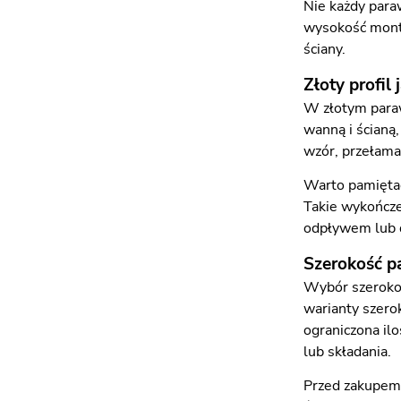
Nie każdy paraw
wysokość monta
ściany.
Złoty profil
W złotym parawa
wanną i ścianą,
wzór, przełamać
Warto pamiętać,
Takie wykończe
odpływem lub d
Szerokość p
Wybór szerokoś
warianty szero
ograniczona ilo
lub składania.
Przed zakupem 