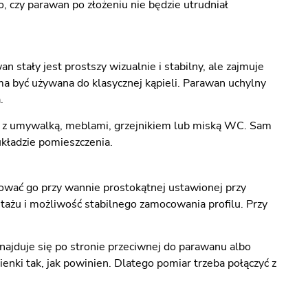
o, czy parawan po złożeniu nie będzie utrudniał
tały jest prostszy wizualnie i stabilny, ale zajmuje
a być używana do klasycznej kąpieli. Parawan uchylny
.
ać z umywalką, meblami, grzejnikiem lub miską WC. Sam
kładzie pomieszczenia.
wać go przy wannie prostokątnej ustawionej przy
ntażu i możliwość stabilnego zamocowania profilu. Przy
znajduje się po stronie przeciwnej do parawanu albo
nki tak, jak powinien. Dlatego pomiar trzeba połączyć z