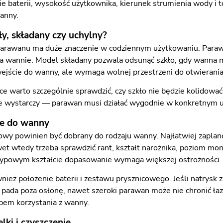
ie baterii, wysokość użytkownika, kierunek strumienia wody i t
wanny.
y, składany czy uchylny?
arawanu ma duże znaczenie w codziennym użytkowaniu. Parawan s
na wannie. Model składany pozwala odsunąć szkło, gdy wanna m
ejście do wanny, ale wymaga wolnej przestrzeni do otwierania
ce warto szczególnie sprawdzić, czy szkło nie będzie kolidow
nie wystarczy — parawan musi działać wygodnie w konkretnym u
e do wanny
y powinien być dobrany do rodzaju wanny. Najłatwiej zaplano
awet wtedy trzeba sprawdzić rant, kształt narożnika, poziom mo
typowym kształcie dopasowanie wymaga większej ostrożności.
ież położenie baterii i zestawu prysznicowego. Jeśli natrysk 
pada poza osłonę, nawet szeroki parawan może nie chronić łazie
em korzystania z wanny.
lki i czyszczenie