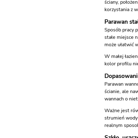
ściany, położen
korzystania z 
Parawan stał
Sposób pracy p
stałe miejsce 
może ułatwić w
W małej łazien
kolor profilu 
Dopasowani
Parawan wannow
ścianie, ale n
wannach o nie
Ważne jest równ
strumień wody 
realnym sposob
Szkło, uszcze