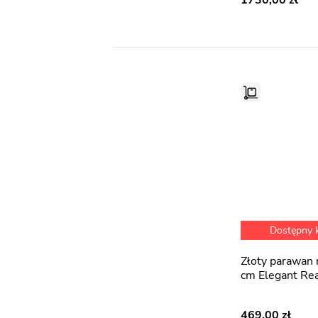
1730,00
Dostępny
Złoty parawan nawannowy 80
cm Elegant Re
469,00