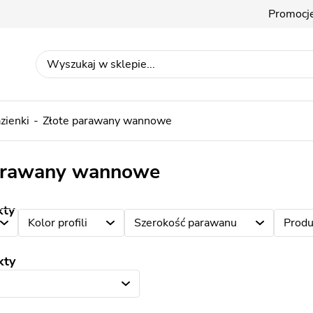
Promocj
azienki
Złote parawany wannowe
arawany wannowe
kty
Kolor profili
Szerokość parawanu
Produ
kty