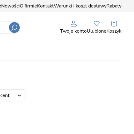
e
Nowości
O firmie
Kontakt
Warunki i koszt dostawy
Rabaty
Twoje konto
Ulubione
Koszyk
cent