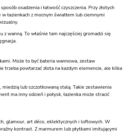
posób osadzenia i łatwość czyszczenia. Przy złotych
ie w łazienkach z mocnym światłem lub ciemnymi
wizualny.
u z wanną. To właśnie tam najczęściej gromadzi się
ęgnacja.
atkami. Może to być bateria wannowa, zestaw
ie trzeba powtarzać złota na każdym elemencie, ale kilka
, miedzią lub szczotkowaną stalą. Takie zestawienia
ent ma inny odcień i połysk, łazienka może stracić
 glamour, art déco, eklektycznych i loftowych. W
 wyraźny kontrast. Z marmurem lub płytkami imitującymi