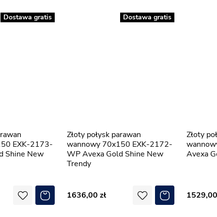
Dostawa gratis
Dostawa gratis
Złoty połysk parawan
Złoty połysk parawan
50 EXK-2173-
wannowy 70x150 EXK-2172-
wannow
d Shine New
WP Avexa Gold Shine New
Avexa G
Trendy
1636,00
1529,0