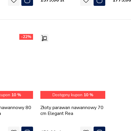
1579,00
1775,0
-22%
 kupon
10 %
Dostępny kupon
10 %
Złoty parawan nawannowy 70
a
cm Elegant Rea