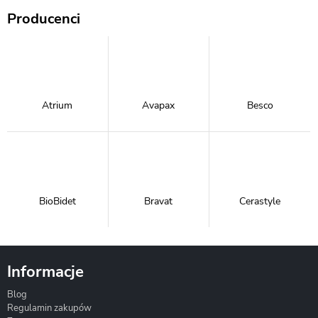
Producenci
Atrium
Avapax
Besco
BioBidet
Bravat
Cerastyle
Informacje
Blog
Corsan
Gante
Hydrosan
Regulamin zakupów