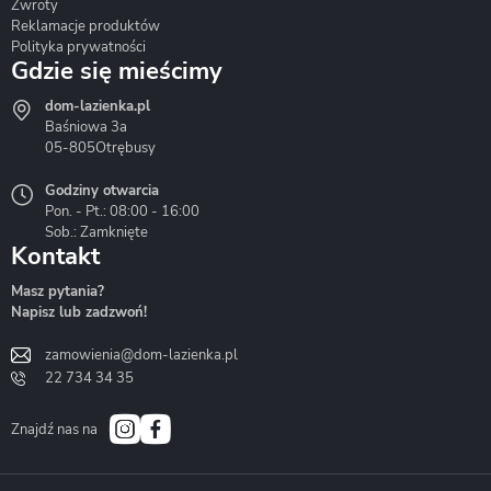
Zwroty
Reklamacje produktów
Polityka prywatności
Gdzie się mieścimy
dom-lazienka.pl
Hydrostop
Inea
Invena
Baśniowa 3a
05-805
Otrębusy
Godziny otwarcia
Pon. - Pt.: 08:00 - 16:00
Sob.: Zamknięte
Kontakt
Liveno
Loge Garden
Massi
Masz pytania?
Napisz lub zadzwoń!
zamowienia@dom-lazienka.pl
22 734 34 35
Mazur
Metal-Hurt
Moel
Bath&Spa
Znajdź nas na