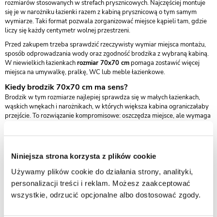
rozmiarów stosowanych w strefach prysznicowych. Najczęściej montuje
się je w narożniku łazienki razem z kabiną prysznicową o tym samym
wymiarze. Taki format pozwala zorganizować miejsce kąpieli tam, gdzie
liczy się każdy centymetr wolnej przestrzeni.
Przed zakupem trzeba sprawdzić rzeczywisty wymiar miejsca montażu,
sposób odprowadzania wody oraz zgodność brodzika z wybraną kabiną.
W niewielkich łazienkach
rozmiar 70x70 cm
pomaga zostawić więcej
miejsca na umywalkę, pralkę, WC lub meble łazienkowe.
Kiedy brodzik 70x70 cm ma sens?
Brodzik w tym rozmiarze najlepiej sprawdza się w małych łazienkach,
wąskich wnękach i narożnikach, w których większa kabina ograniczałaby
przejście. To rozwiązanie kompromisowe: oszczędza miejsce, ale wymaga
dokładnego sprawdzenia, czy wejście do kabiny oraz codzienne
korzystanie z prysznica będą wygodne.
Dobór do kabiny i odpływu
Niniejsza strona korzysta z plików cookie
Brodzik 70x70 cm trzeba dopasować do kabiny o takim samym
wymiarze, ale sam wymiar nie wystarczy. Znaczenie ma także sposób
Używamy plików cookie do działania strony, analityki,
ustawienia profili, położenie drzwi, wysokość brodzika oraz miejsce na
personalizacji treści i reklam. Możesz zaakceptować
syfon i odpływ
. Przy remoncie warto sprawdzić, czy istniejąca instalacja
wszystkie, odrzucić opcjonalne albo dostosować zgody.
pozwala zamontować brodzik bez większej przebudowy posadzki.
Na co zwrócić uwagę przed wyborem?