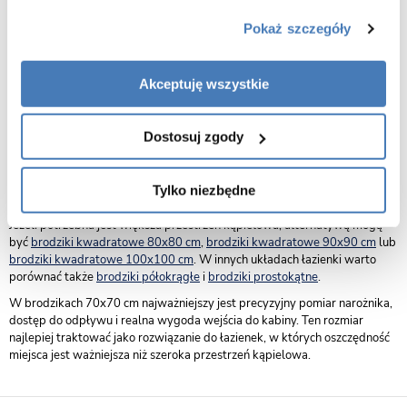
sprawdź wymiary miejsca montażu i przestrzeń potrzebną do wejścia
Pokaż szczegóły
do kabiny,
zweryfikuj położenie odpływu i możliwość podłączenia syfonu,
Akceptuję wszystkie
porównaj wysokość brodzika z planowanym sposobem montażu lub
zabudowy,
upewnij się, że brodzik jest przeznaczony do kabiny o wymiarze
Dostosuj zgody
70x70 cm,
sprawdź, czy w projekcie łazienki lepszy będzie brodzik czy prysznic
Tylko niezbędne
bez brodzika.
Jeżeli potrzebna jest większa przestrzeń kąpielowa, alternatywą mogą
być
brodziki kwadratowe 80x80 cm
,
brodziki kwadratowe 90x90 cm
lub
brodziki kwadratowe 100x100 cm
. W innych układach łazienki warto
porównać także
brodziki półokrągłe
i
brodziki prostokątne
.
W brodzikach 70x70 cm najważniejszy jest precyzyjny pomiar narożnika,
dostęp do odpływu i realna wygoda wejścia do kabiny. Ten rozmiar
najlepiej traktować jako rozwiązanie do łazienek, w których oszczędność
miejsca jest ważniejsza niż szeroka przestrzeń kąpielowa.