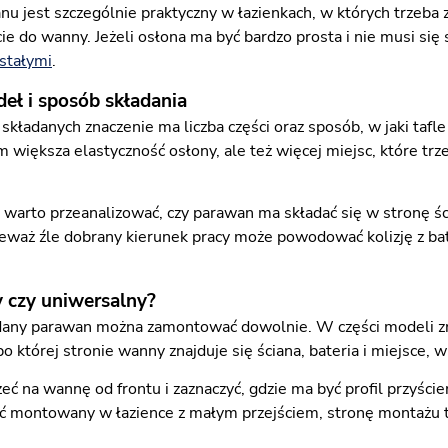
u jest szczególnie praktyczny w łazienkach, w których trzeba z
e do wanny. Jeżeli osłona ma być bardzo prosta i nie musi się
stałymi
.
deł i sposób składania
ładanych znaczenie ma liczba części oraz sposób, w jaki tafle
 większa elastyczność osłony, ale też więcej miejsc, które tr
warto przeanalizować, czy parawan ma składać się w stronę ści
eważ źle dobrany kierunek pracy może powodować kolizję z bate
 czy uniwersalny?
dany parawan można zamontować dowolnie. W części modeli z
 po której stronie wanny znajduje się ściana, bateria i miejsce,
zeć na wannę od frontu i zaznaczyć, gdzie ma być profil przyście
 montowany w łazience z małym przejściem, stronę montażu t