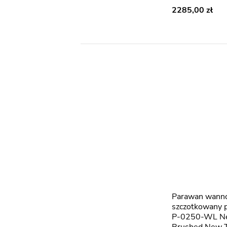
2285,00
Parawan wannowy kolor złoty
szczotkowany
P-0250-WL Ne