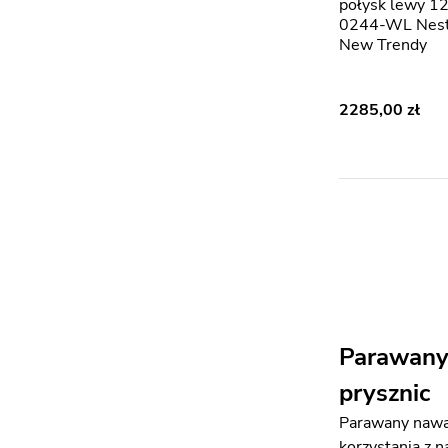
połysk lewy 1
0244-WL Nesta
New Trendy
2285,00
Parawany 
prysznic
Parawany nawan
korzystania z n