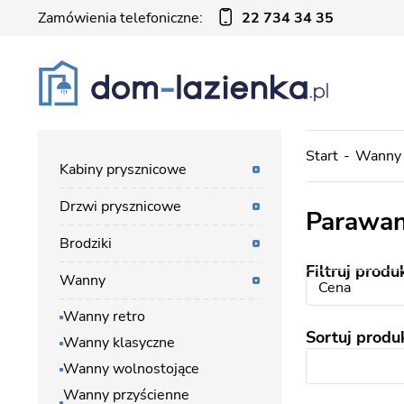
Zamówienia telefoniczne:
22 734 34 35
Start
Wanny
Kabiny prysznicowe
Drzwi prysznicowe
Parawan
Brodziki
Filtruj produ
Wanny
Cena
Wanny retro
Sortuj produ
Wanny klasyczne
Wanny wolnostojące
Wanny przyścienne