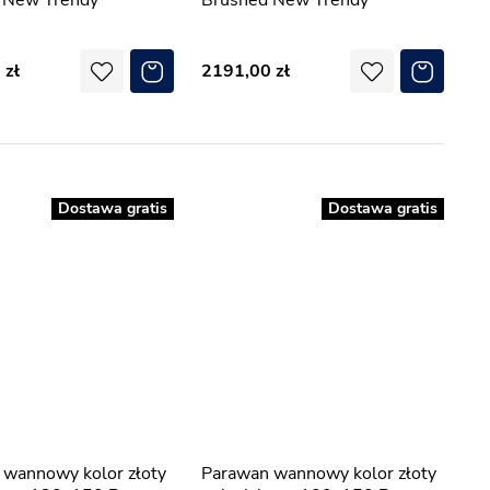
 New Trendy
Brushed New Trendy
0
2191,00
Dostawa gratis
Dostawa gratis
Parawan wannowy kolor złoty