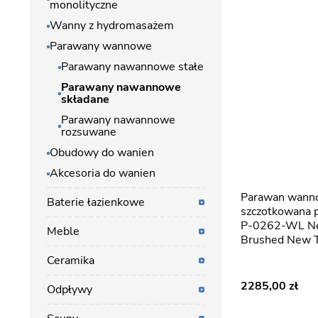
monolityczne
Wanny z hydromasażem
Parawany wannowe
Parawany nawannowe stałe
Parawany nawannowe
składane
Parawany nawannowe
rozsuwane
Obudowy do wanien
Akcesoria do wanien
Parawan wannowy kolor stal
Baterie łazienkowe
szczotkowana
P-0262-WL Ne
Meble
Brushed New 
Ceramika
2285,00
Odpływy