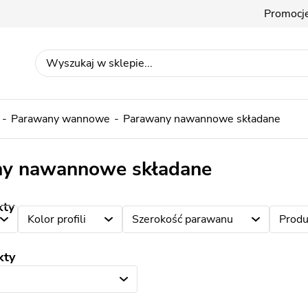
Promocj
Parawany wannowe
Parawany nawannowe składane
y nawannowe składane
kty
Kolor profili
Szerokość parawanu
Produ
kty