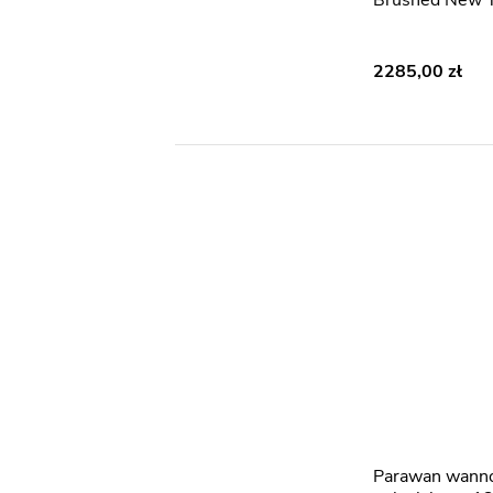
Brushed New 
2285,00
Parawan wannowy kolor złoty