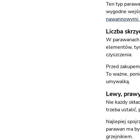
Ten typ parawan
wygodne wejści
nawannowymi 
Liczba skrzy
W parawanach sk
elementów, tym
czyszczenia.
Przed zakupem 
To ważne, poni
umywalką.
Lewy, prawy
Nie każdy skła
trzeba ustalić,
Najlepiej spojr
parawan ma być
grzejnikiem.