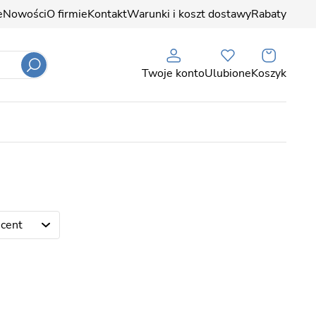
e
Nowości
O firmie
Kontakt
Warunki i koszt dostawy
Rabaty
Twoje konto
Ulubione
Koszyk
cent