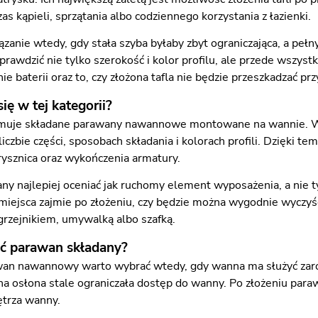
s kąpieli, sprzątania albo codziennego korzystania z łazienki.
ązanie wtedy, gdy stała szyba byłaby zbyt ograniczająca, a peł
prawdzić nie tylko szerokość i kolor profilu, ale przede wszystk
nie baterii oraz to, czy złożona tafla nie będzie przeszkadzać pr
ię w tej kategorii?
jmuje składane parawany nawannowe montowane na wannie. W
liczbie części, sposobach składania i kolorach profili. Dzięki 
rysznica oraz wykończenia armatury.
ny najlepiej oceniać jak ruchomy element wyposażenia, a nie ty
e miejsca zajmie po złożeniu, czy będzie można wygodnie wyczyśc
 grzejnikiem, umywalką albo szafką.
ć parawan składany?
an nawannowy warto wybrać wtedy, gdy wanna ma służyć zarówno
ana osłona stale ograniczała dostęp do wanny. Po złożeniu par
ętrza wanny.