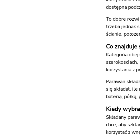
dostępna podcza
To dobre rozwi
trzeba jednak s
ścianie, położe
Co znajduje s
Kategoria obe
szerokościach, 
korzystania z p
Parawan składa
się składał, il
baterią, półką,
Kiedy wybra
Składany paraw
chce, aby szkl
korzystać z wn