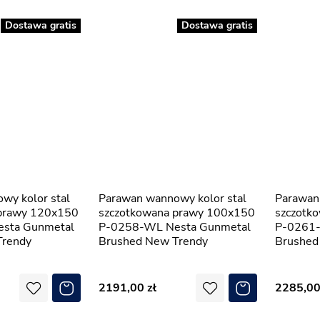
Dostawa gratis
Dostawa gratis
Parawan wannowy kolor stal
Parawan wannowy kolor stal
 prawy 120x150
szczotkowana prawy 100x150
szczotk
sta Gunmetal
P-0258-WL Nesta Gunmetal
P-0261-
Trendy
Brushed New Trendy
Brushed
2191,00
2285,0