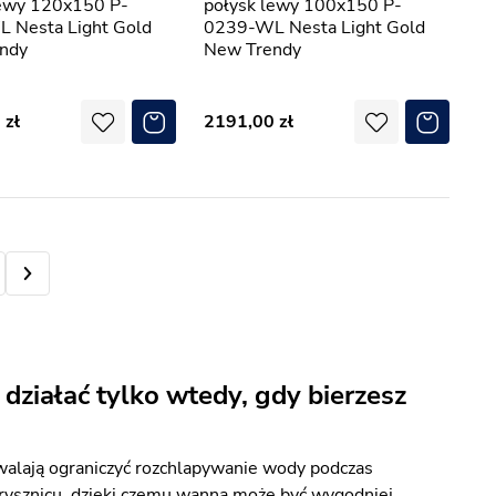
lewy 120x150 P-
połysk lewy 100x150 P-
 Nesta Light Gold
0239-WL Nesta Light Gold
ndy
New Trendy
0
2191,00
iałać tylko wtedy, gdy bierzesz
alają ograniczyć rozchlapywanie wody podczas
o prysznicu, dzięki czemu wanna może być wygodniej