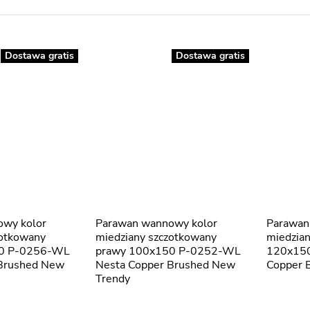
Dostawa gratis
Dostawa gratis
Parawan wannowy kolor
Parawan wannowy kolor
zotkowany
miedziany szczotkowany
miedzia
50 P-0256-WL
prawy 100x150 P-0252-WL
120x15
 Brushed New
Nesta Copper Brushed New
Copper 
Trendy