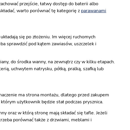
achować przejście, łatwy dostęp do baterii albo
 składać, warto porównać tę kategorię z
parawanami
 układają się po złożeniu. Im więcej ruchomych
zeba sprawdzić pod kątem zawiasów, uszczelek i
any, do środka wanny, na zewnątrz czy w kilku etapach.
rią, uchwytem natrysku, półką, pralką, szafką lub
naczenie ma strona montażu, dlatego przed zakupem
 w którym użytkownik będzie stał podczas prysznica.
nny oraz w którą stronę mają składać się tafle. Jeżeli
rzeba porównać także z drzwiami, meblami i