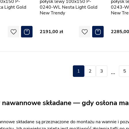
20x150 P-
połysk lewy 100x150 P-
połysk 
 Light Gold
0240-WL Nesta Light Gold
0243-WL
New Trendy
New Tre
2191,00
2285,0
1
2
3
4
5
nawannowe składane — gdy osłona ma dz
nowe składane są przeznaczone do montażu na wannie i pozw
atrysku. Ich największą zaletą jest możliwość złożenia tafli p