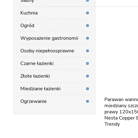
Sauny
Kuchnia
Ogród
Wyposażenie gastronomii
Osoby niepełnosprawne
Czarne łazienki
Złote łazienki
Miedziane łazienki
Parawan wannowy kolor
Ogrzewanie
miedziany szc
prawy 120x1
Nesta Copper
Trendy