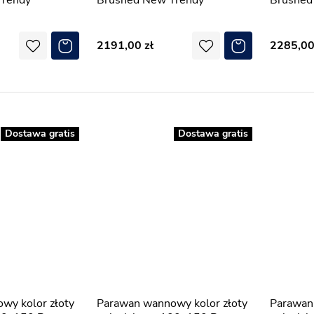
Trendy
Brushed New Trendy
Brushed
2191,00
2285,0
Dostawa gratis
Dostawa gratis
Parawan wannowy kolor złoty
Parawan wannowy kolor złoty