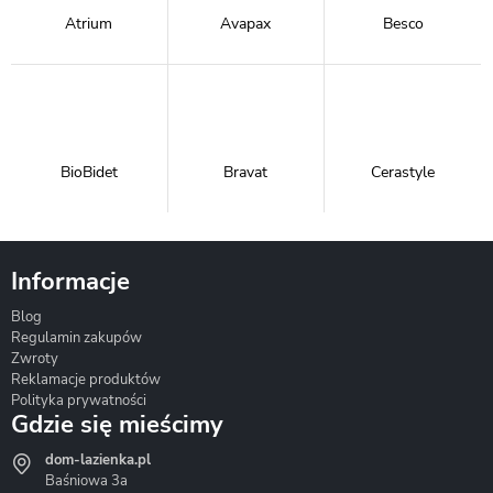
Atrium
Avapax
Besco
BioBidet
Bravat
Cerastyle
Informacje
Blog
Corsan
Gante
Hydrosan
Regulamin zakupów
Zwroty
Reklamacje produktów
Polityka prywatności
Gdzie się mieścimy
dom-lazienka.pl
Hydrostop
Inea
Invena
Baśniowa 3a