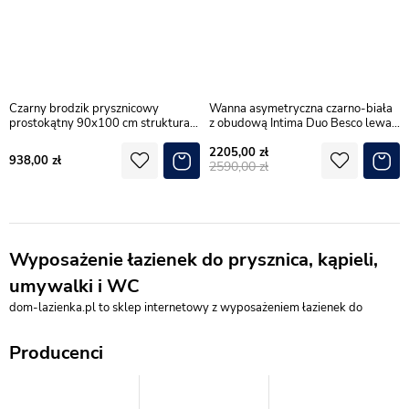
Czarny brodzik prysznicowy
Wanna asymetryczna czarno-biała
prostokątny 90x100 cm struktura
z obudową Intima Duo Besco lewa
kamienia Mild Stone New Trendy
180x125 cm
2205,00
B-0575
938,00
2590,00
Wyposażenie łazienek do prysznica, kąpieli,
umywalki i WC
dom-lazienka.pl to sklep internetowy z wyposażeniem łazienek do
remontu, budowy i modernizacji wnętrza. Oferta obejmuje produkty do
strefy prysznica, kąpieli, umywalki, WC oraz przechowywania.
Producenci
Najważniejsze grupy to kabiny prysznicowe, drzwi prysznicowe, brodziki,
wanny, baterie łazienkowe, ceramika sanitarna, meble łazienkowe,
odpływy, akcesoria oraz sauny.