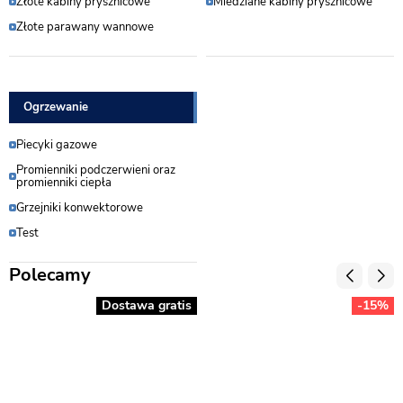
Złote kabiny prysznicowe
Miedziane kabiny prysznicowe
Złote parawany wannowe
Ogrzewanie
Piecyki gazowe
Promienniki podczerwieni oraz
promienniki ciepła
Grzejniki konwektorowe
Test
Polecamy
Dostawa gratis
-15%