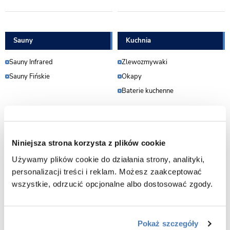
Sauny
Kuchnia
Sauny Infrared
Zlewozmywaki
Sauny Fińskie
Okapy
Baterie kuchenne
Ogród
Wyposażenie gastronomii
Niniejsza strona korzysta z plików cookie
Baseny
Lampy owadobójcze
Używamy plików cookie do działania strony, analityki,
personalizacji treści i reklam. Możesz zaakceptować
Jacuzzi ogrodowe
wszystkie, odrzucić opcjonalne albo dostosować zgody.
Meble do ogrodu
Sauny zewnętrzne
Grille
Pokaż szczegóły