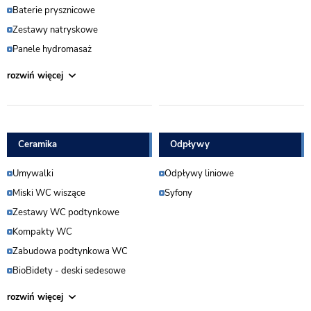
Baterie prysznicowe
Zestawy natryskowe
Panele hydromasaż
Ceramika
Odpływy
Umywalki
Odpływy liniowe
Miski WC wiszące
Syfony
Zestawy WC podtynkowe
Kompakty WC
Zabudowa podtynkowa WC
BioBidety - deski sedesowe