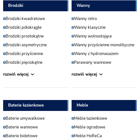
Brodziki
Wanny
Brodziki kwadratowe
Wanny retro
Brodziki półokrągłe
Wanny klasyczne
Brodziki prostokątne
Wanny wolnostojące
Brodziki asymetryczne
Wanny przyścienne monolityczne
Brodziki przyścienne
Wanny z hydromasażem
Brodziki pięciokątne
Parawany wannowe
Baterie łazienkowe
Meble
Baterie umywalkowe
Meble łazienkowe
Baterie wannowe
Meble ogrodowe
Baterie bidetowe
Meble HoReCa