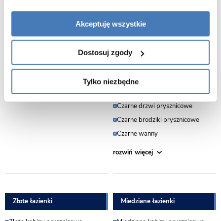
Pawilony ogrodowe
Akceptuję wszystkie
Osoby niepełnosprawne
Czarne łazienki
Dostosuj zgody
Kabiny prysznicowe
Czarna armatura
Czarne kabiny prysznicowe
Tylko niezbędne
Czarne ścianki prysznicowe
Czarne drzwi prysznicowe
Czarne brodziki prysznicowe
Czarne wanny
Złote łazienki
Miedziane łazienki