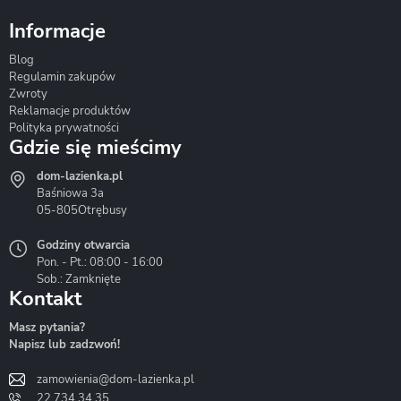
Informacje
Blog
Corsan
Gante
Hydrosan
Regulamin zakupów
Zwroty
Reklamacje produktów
Polityka prywatności
Gdzie się mieścimy
dom-lazienka.pl
Hydrostop
Inea
Invena
Baśniowa 3a
05-805
Otrębusy
Godziny otwarcia
Pon. - Pt.: 08:00 - 16:00
Sob.: Zamknięte
Kontakt
Liveno
Loge Garden
Massi
Masz pytania?
Napisz lub zadzwoń!
zamowienia@dom-lazienka.pl
22 734 34 35