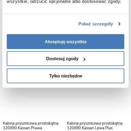
wszystkie, odrzucić opcjonalne albo dostosować zgody.
Kabina prostokątna trójścienna
Kabina prysznicowa prostokątna
100X90 Kassari Lewa
120X90 Kassari Prawa Plus
Pokaż szczegóły
3450,00
2860,00
Akceptuję wszystkie
Dostosuj zgody
Tylko niezbędne
Kabina prysznicowa prostokątna
Kabina prysznicowa prostokątna
120X90 Kassari Prawa
120X90 Kassari Lewa Plus