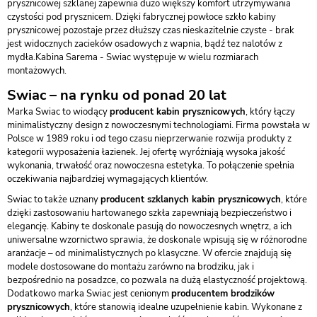
prysznicowej szklanej zapewnia dużo większy komfort utrzymywania
czystości pod prysznicem. Dzięki fabrycznej powłoce szkło kabiny
prysznicowej pozostaje przez dłuższy czas nieskazitelnie czyste - brak
jest widocznych zacieków osadowych z wapnia, bądź tez nalotów z
mydła.Kabina Sarema - Swiac występuje w wielu rozmiarach
montażowych.
Swiac – na rynku od ponad 20 lat
Marka Swiac to wiodący
producent kabin prysznicowych
, który łączy
minimalistyczny design z nowoczesnymi technologiami. Firma powstała w
Polsce w 1989 roku i od tego czasu nieprzerwanie rozwija produkty z
kategorii wyposażenia łazienek. Jej ofertę wyróżniają wysoka jakość
wykonania, trwałość oraz nowoczesna estetyka. To połączenie spełnia
oczekiwania najbardziej wymagających klientów.
Swiac to także uznany
producent szklanych kabin prysznicowych
, które
dzięki zastosowaniu hartowanego szkła zapewniają bezpieczeństwo i
elegancję. Kabiny te doskonale pasują do nowoczesnych wnętrz, a ich
uniwersalne wzornictwo sprawia, że doskonale wpisują się w różnorodne
aranżacje – od minimalistycznych po klasyczne. W ofercie znajdują się
modele dostosowane do montażu zarówno na brodziku, jak i
bezpośrednio na posadzce, co pozwala na dużą elastyczność projektową.
Dodatkowo marka Swiac jest cenionym
producentem brodzików
prysznicowych
, które stanowią idealne uzupełnienie kabin. Wykonane z