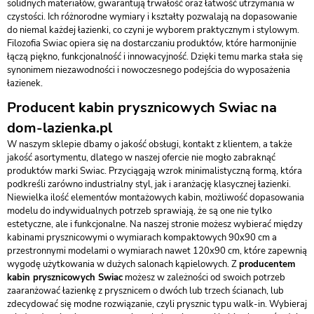
solidnych materiałów, gwarantują trwałość oraz łatwość utrzymania w
czystości. Ich różnorodne wymiary i kształty pozwalają na dopasowanie
do niemal każdej łazienki, co czyni je wyborem praktycznym i stylowym.
Filozofia Swiac opiera się na dostarczaniu produktów, które harmonijnie
łączą piękno, funkcjonalność i innowacyjność. Dzięki temu marka stała się
synonimem niezawodności i nowoczesnego podejścia do wyposażenia
łazienek.
Producent kabin prysznicowych Swiac na
dom-lazienka.pl
W naszym sklepie dbamy o jakość obsługi, kontakt z klientem, a także
jakość asortymentu, dlatego w naszej ofercie nie mogło zabraknąć
produktów marki Swiac. Przyciągają wzrok minimalistyczną formą, która
podkreśli zarówno industrialny styl, jak i aranżację klasycznej łazienki.
Niewielka ilość elementów montażowych kabin, możliwość dopasowania
modelu do indywidualnych potrzeb sprawiają, że są one nie tylko
estetyczne, ale i funkcjonalne. Na naszej stronie możesz wybierać między
kabinami prysznicowymi o wymiarach kompaktowych 90x90 cm a
przestronnymi modelami o wymiarach nawet 120x90 cm, które zapewnią
wygodę użytkowania w dużych salonach kąpielowych. Z
producentem
kabin prysznicowych Swiac
możesz w zależności od swoich potrzeb
zaaranżować łazienkę z prysznicem o dwóch lub trzech ścianach, lub
zdecydować się modne rozwiązanie, czyli prysznic typu walk-in. Wybieraj