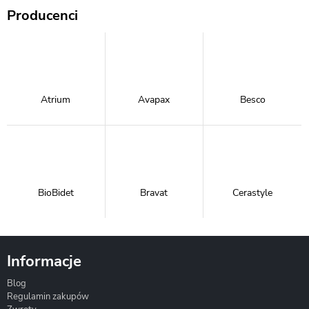
Producenci
Atrium
Avapax
Besco
BioBidet
Bravat
Cerastyle
Informacje
Blog
Corsan
Gante
Hydrosan
Regulamin zakupów