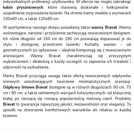
indywidualnych preferencji użytkownika. W ofercie nie mogło zabraknąć
kabin prysznicowych
, które stanowią doskonałe i funkcjonalne
uzupełnienie wyposażenia łazienki. Na stronie mamy modele o wymiarach
100x80 cm, a także 120x80 cm.
W asortymencie naszego sklepu posiadamy także
wanny Bravat
. Wanny
wolnostojące, narożne i przyścienne zachwycają nowoczesnym designem.
Ich różne długości od 160 cm do 180 cm pozwalają dopasować je do
stylu i dostępnej przestrzeni łazienki. Kształty wanien – od
geometrycznych po opływowe – idealnie komponują się z nowoczesnymi
aranżacjami. Wanny Bravat charakteryzują się precyzyjnym
wykończeniem i dbałością o każdy szczegół, co zapewnia ich trwałość i
odporność na uszkodzenia.
Marka Bravat przyciąga uwagę także ofertą nowoczesnych odpływów
liniowych umożliwiających tworzenie minimalistycznych aranżacji.
Odpływy liniowe Bravat
dostępne są w różnych długościach: 60 cm, 70
cm i 80 cm, a także odmiennych wersjach kolorystycznych: od klasycznej
białej po cieszącą się rosnącą popularnością matową czerń. Produkty
Bravat
to gwarancja najwyższej jakości, niezawodności oraz elegancji. To
sposób na stworzenie komfortowych warunków do relaksu w każdej
łazience.