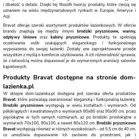
i dbałość o detale. Dzięki tej filozofii tworzy produkty, które cieszą się
uznaniem na wielu międzynarodowych rynkach w Europie, Ameryce i
Azji.
Bravat oferuje szeroki asortyment produktów łazienkowych. W ofercie
brandu znajdują się między innymi
brodziki prysznicowe, wanny,
odpływy liniowe
oraz
kabiny prysznicowe
. Produkty te spełniają
oczekiwania osób szukających eleganckiego i funkcjonalnego
wyposażenia do swojej łazienki. Zostały one zaprojektowane przede
wszystkim z myślą o komforcie użytkowania. A ich różnorodność sprawia,
że z łatwością można dopasować je do wymarzonych aranżacji salonów
kąpielowych.
Produkty Bravat dostępne na stronie dom-
lazienka.pl
W sklepie dom-lazienka.pl dostępna jest szeroka oferta produktów
Bravat
, które pozwalają zaaranżować elegancką i funkcjonalną łazienkę.
Brodziki prysznicowe
występują w wielu kształtach i wymiarach. Od
półokrągłych i kwadratowych o wymiarach 80x80 oraz 90x90 cm, przez
pięciokątne w tych samych rozmiarach, aż po brodziki prostokątne o
wymiarach 70x100, 80x100, a nawet 80x120 cm.
Brodziki prysznicowe
Bravat
występują również w różnych wysokościach – od 5,5 cm do 40 cm,
co umożliwia dopasowanie ich zarówno do przestrzeni, jak i