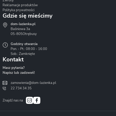
Zwroty
Reklamacje produktów
Polityka prywatności
Gdzie się mieścimy
dom-lazienka.pl
Hydrostop
Inea
Invena
Baśniowa 3a
05-805
Otrębusy
Godziny otwarcia
Pon. - Pt.: 08:00 - 16:00
Sob.: Zamknięte
Kontakt
Liveno
Loge Garden
Massi
Masz pytania?
Napisz lub zadzwoń!
zamowienia@dom-lazienka.pl
22 734 34 35
Mazur
Metal-Hurt
Moel
Bath&Spa
Znajdź nas na