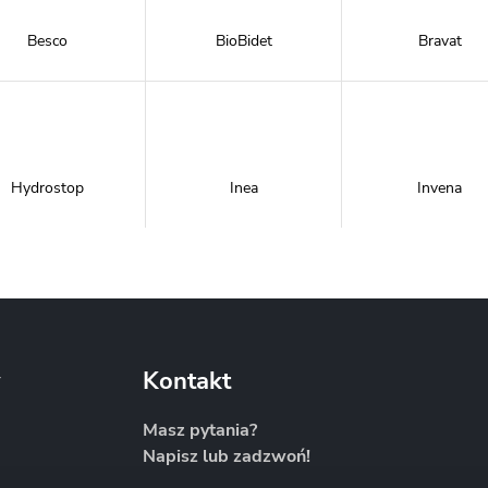
Besco
BioBidet
Bravat
Hydrostop
Inea
Invena
Metal-Hurt
Moel
New Trendy
y
Kontakt
Masz pytania?
Napisz lub zadzwoń!
Sanitti
Savana
Skiendi