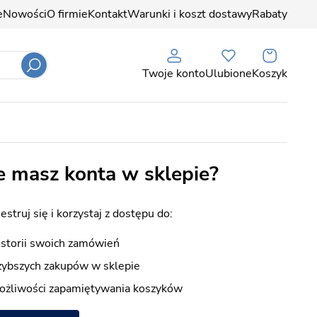
e
Nowości
O firmie
Kontakt
Warunki i koszt dostawy
Rabaty
Twoje konto
Ulubione
Koszyk
e masz konta w sklepie?
estruj się i korzystaj z dostępu do:
storii swoich zamówień
zybszych zakupów w sklepie
ożliwości zapamiętywania koszyków