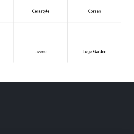
Cerastyle
Corsan
Liveno
Loge Garden
NewTrendy
Novoterm
Inwestycje
Swiac
Swiss Liniger