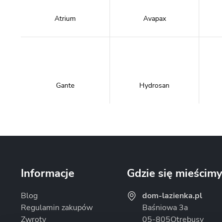
Atrium
Avapax
Gante
Hydrosan
Massi
Mazur Bath&Spa
Informacje
Gdzie się mieścim
Blog
dom-lazienka.pl
Regulamin zakupów
Baśniowa 3a
Zwroty
05-805
Otrębusy
Omnires
Rea