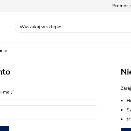
Promocj
nie
nto
Ni
Zarej
e-mail
Hi
S
M