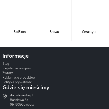
BioBidet
Bravat
Cerastyle
Informacje
Blog
Corsan
Gante
Hydrosan
Regulamin zakupów
Zwroty
Reklamacje produktów
Polityka prywatności
Gdzie się mieścimy
dom-lazienka.pl
Hydrostop
Inea
Invena
Baśniowa 3a
05-805
Otrębusy