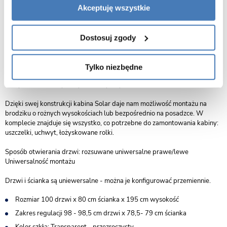
przestrzeń łazienkową zachowując nienaganny wygląd i estetykę
Akceptuję wszystkie
wnętrza.Szkło kabiny SOLAR wykonano z wysokogatunkowego
bezpiecznego szkła hartowanego Crystal Clear z laserowo naniesioną
powłoką Easy Clean.
Dostosuj zgody
Dzięki elementom wykończeniowym w kolorze złotym nasz produkt jest
niezwykle elegancki, a jednocześnie uniwersalny i z pewnością wpasuje
Tylko niezbędne
się w wystrój Państwa pomieszczenia, niezależnie czy będzie to łazienka
w stylu nowoczesnym czy też klasycznym.
Dzięki swej konstrukcji kabina Solar daje nam możliwość montażu na
brodziku o rożnych wysokościach lub bezpośrednio na posadzce. W
komplecie znajduje się wszystko, co potrzebne do zamontowania kabiny:
uszczelki, uchwyt, łożyskowane rolki.
Sposób otwierania drzwi: rozsuwane
uniwersalne
prawe/lewe
Uniwersalność montażu
Drzwi i ścianka są uniewersalne - można je konfigurować przemiennie.
Rozmiar 100 drzwi x 80 cm ścianka x 195 cm wysokość
Zakres regulacji 98 - 98,5 cm drzwi x 78,5- 79 cm ścianka