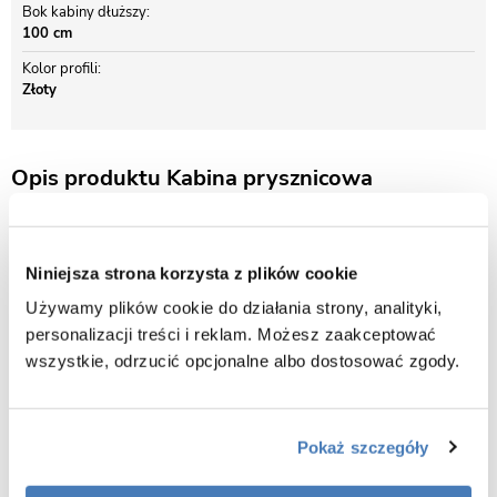
Bok kabiny dłuższy
100 cm
Kolor profili
Złoty
Opis produktu Kabina prysznicowa
prostokątna złote okucia 80x100 Solar Rea
Zastosowanie innowacyjnej powłoki Easy Clean, pozwala na utrzymanie
Niniejsza strona korzysta z plików cookie
kabiny w nieskazitelnej czystości, bez potrzeby używania szkodliwych
środków chemicznych. Grube 6 mm szkło hartowane, daje pewność
Używamy plików cookie do działania strony, analityki,
stabilności i bezpieczeństwa użytkowania.
personalizacji treści i reklam. Możesz zaakceptować
wszystkie, odrzucić opcjonalne albo dostosować zgody.
Pokaż szczegóły
Prezentujemy Państwu piękną i niezwykle funkcjonalną kabinę narożną
SOLAR. Jest to produkt, który w doskonały sposób wypełni Państwa