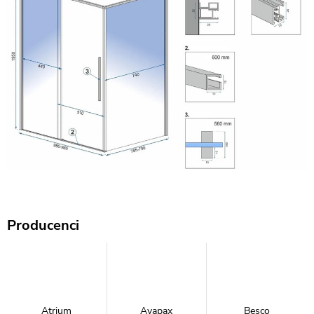
Producenci
Atrium
Avapax
Besco