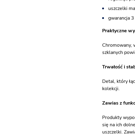
uszczelki m
gwarancja 3 
Praktyczne w
Chromowany, wy
szklanych powi
Trwałość i sta
Detal, który łą
kolekcji.
Zawias z funkc
Produkty wypos
się na ich doln
uszczelki. Zawi