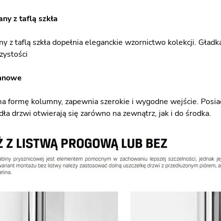
ny z taflą szkła
y z taflą szkła dopełnia eleganckie wzornictwo kolekcji. Gładk
zystości
mnowe
ma formę kolumny, zapewnia szerokie i wygodne wejście. Posiad
dła drzwi otwierają się zarówno na zewnątrz, jak i do środka.