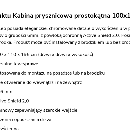
uktu Kabina prysznicowa prostokątna 100
eo posiada eleganckie, chromowane detale o wykończeniu w p
y o grubości 6mm, z powłoką ochronną Active Shield 2.0. Pos
środka. Produkt może być instalowany z brodzikiem lub bez brod
0 x 110 x 195 cm (drzwi x drzwi x wysokość)
rsalne lewe/prawe
stosowana do montażu na posadzce lub na brodziku
ne otwierane do wewnątrz i na zewnątrz
e 6 mm
ive Shield 2,0
mnowy zapewniający szerokie wejście
zenia i opuszczania drzwi
zyścienna