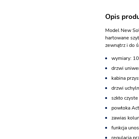
Opis prod
Model New Sol
hartowane szyb
zewnątrz i do 
wymiary: 10
drzwi uniwe
kabina przy
drzwi uchyl
szkło czyst
powłoka Act
zawias kolu
funkcja unos
regulacja pr