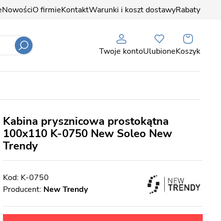
e
Nowości
O firmie
Kontakt
Warunki i koszt dostawy
Rabaty
Twoje konto
Ulubione
Koszyk
Kabina prysznicowa prostokątna
100x110 K-0750 New Soleo New
Trendy
K-0750
Producent:
New Trendy