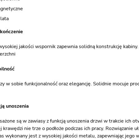
agnetyczne
lata
ykończenie
sokiej jakości wspornik zapewnia solidną konstrukcję kabiny.
erzchni
bilność
czy w sobie funkcjonalność oraz elegancję. Solidnie mocuje pro
ją unoszenia
ażone są w zawiasy z funkcją unoszenia drzwi w trakcie ich otw
ej krawędzi nie trze o podłoże podczas ich pracy. Rozwiązanie u
as wykonany jest z wysokiej jakości metalu, zapewniając jego w