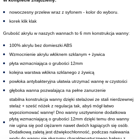
nowoczesny przelew wraz z syfonem - kolor do wyboru.
korek klik klak
Grubość akrylu w naszych wannach to 6 mm konstrukcja wanny:
100% akrylu bez domieszki ABS
Wzmocnienie akrylu włóknem szklanym + żywica
płyta wzmacniająca o grubości 12mm
kolejna warstwa włókna szklanego z żywicą
powłoka antybakteryjna ułatwia utrzymać wannę w czystości
głęboka wanna pozwalająca na pełne zanurzenie
stabilna konstrukcja wanny dzięki stelażowi ze stali nierdzewnej
stelaż + sześć nóżek z regulacja tak, abyś mógł łatwo
wypoziomować wannę! Dno wanny usztywnione dodatkowa
płytą wzmacniającą o grubości 12mm dzięki temu dno wanny
nie ugina się pod ciężarem nawet dwóch kąpiących się osób.
Dodatkową zaletą jest dźwiękochłonność, podczas nalewania
wody do wanny nie słyszymy charakterystycznego hałasu z