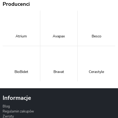
Producenci
Atrium
Avapax
Besco
BioBidet
Bravat
Cerastyle
Informacje
Blog
Corsan
Gante
Hydrosan
Regulamin zakupów
Zwroty