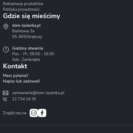
Reklamacje produktów
Polityka prywatności
Gdzie się mieścimy
dom-lazienka.pl
Hydrostop
Inea
Invena
Baśniowa 3a
05-805
Otrębusy
Godziny otwarcia
Pon. - Pt.: 08:00 - 16:00
Sob.: Zamknięte
Kontakt
Liveno
Loge Garden
Massi
Masz pytania?
Napisz lub zadzwoń!
zamowienia@dom-lazienka.pl
22 734 34 35
Mazur
Metal-Hurt
Moel
Bath&Spa
Znajdź nas na