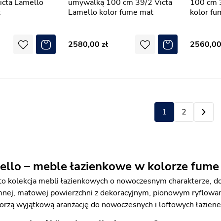
icta Lamello
umywalką 100 cm 39/2 Victa
100 cm 
t
Lamello kolor fume mat
kolor fu
2580,00
2560,0
1
2
ello – meble łazienkowe w kolorze fume
to kolekcja mebli łazienkowych o nowoczesnym charakterze, 
mnej, matowej powierzchni z dekoracyjnym, pionowym ryflowani
worzą wyjątkową aranżację do nowoczesnych i loftowych łaziene