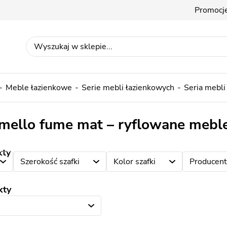
Promocj
Meble łazienkowe
Serie mebli łazienkowych
Seria mebli
amello fume mat – ryflowane mebl
kty
Szerokość szafki
Kolor szafki
Producent
kty