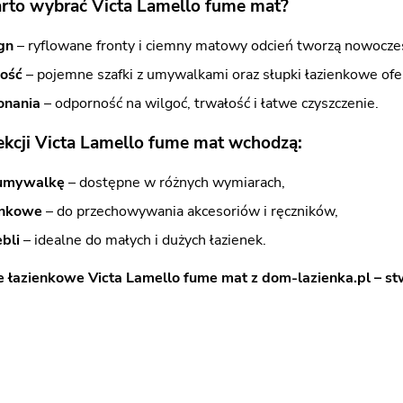
rto wybrać Victa Lamello fume mat?
gn
– ryflowane fronty i ciemny matowy odcień tworzą nowoczes
ność
– pojemne szafki z umywalkami oraz słupki łazienkowe ofe
onania
– odporność na wilgoć, trwałość i łatwe czyszczenie.
ekcji Victa Lamello fume mat wchodzą:
 umywalkę
– dostępne w różnych wymiarach,
enkowe
– do przechowywania akcesoriów i ręczników,
bli
– idealne do małych i dużych łazienek.
 łazienkowe Victa Lamello fume mat z dom-lazienka.pl – st