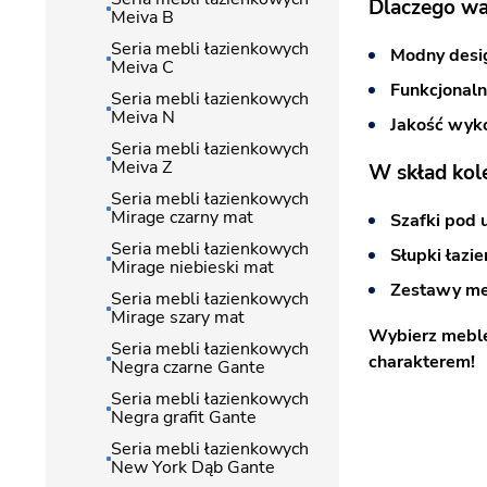
Dlaczego wa
Meiva B
Seria mebli łazienkowych
Modny desi
Meiva C
Funkcjonal
Seria mebli łazienkowych
Meiva N
Jakość wyk
Seria mebli łazienkowych
Meiva Z
W skład kol
Seria mebli łazienkowych
Mirage czarny mat
Szafki pod
Seria mebli łazienkowych
Słupki łazi
Mirage niebieski mat
Zestawy me
Seria mebli łazienkowych
Mirage szary mat
Wybierz meble
Seria mebli łazienkowych
charakterem!
Negra czarne Gante
Seria mebli łazienkowych
Negra grafit Gante
Seria mebli łazienkowych
New York Dąb Gante