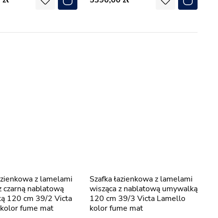
0
5390,00
Szafka łazienkowa z lamelami
z czarną nablatową
wisząca z nablatową umywalką
ą 120 cm 39/2 Victa
120 cm 39/3 Victa Lamello
kolor fume mat
kolor fume mat