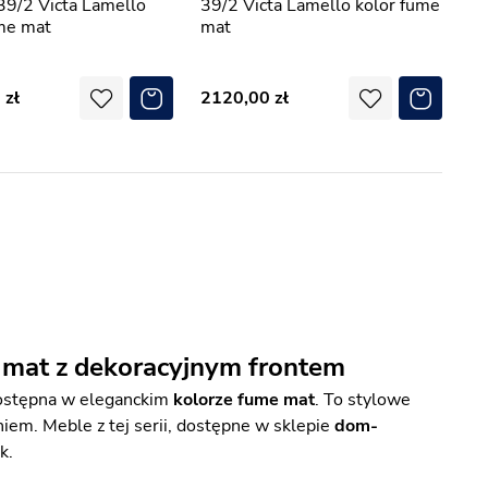
39/2 Victa Lamello
39/2 Victa Lamello kolor fume
me mat
mat
0
2120,00
 mat z dekoracyjnym frontem
dostępna w eleganckim
kolorze fume mat
. To stylowe
em. Meble z tej serii, dostępne w sklepie
dom-
k.