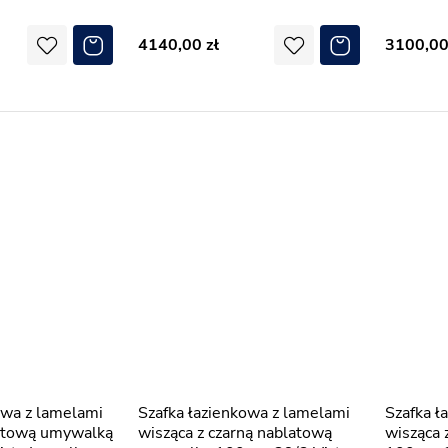
4140,00
3100,0
Szafka łazienkowa z lamelami
Szafka łazienkowa z lamelami
latową umywalką
wisząca z czarną nablatową
wisząca