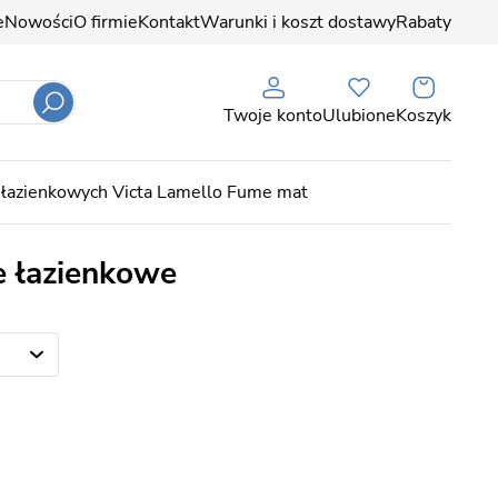
e
Nowości
O firmie
Kontakt
Warunki i koszt dostawy
Rabaty
Twoje konto
Ulubione
Koszyk
 łazienkowych Victa Lamello Fume mat
e łazienkowe