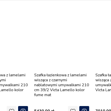
Szafka łazienkowa z lamelami
Szafka łazienkowa z lamelami
nymi
wisząca z czarnymi
wisząca 
umywalkami 210
nablatowymi umywalkami 210
umywalk
Lamello kolor
cm 39/2 Victa Lamello kolor
Victa La
fume mat