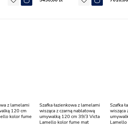
5430,00
7010,0
Szafka łazienkowa z lamelami
Szafka łazienkowa z lamelami
walką 120 cm
wisząca z czarną nablatową
wisząca 
ello kolor fume
umywalką 120 cm 39/3 Victa
umywalk
Lamello kolor fume mat
Lamello 