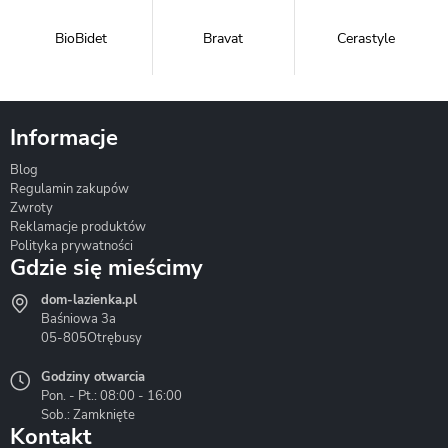
BioBidet
Bravat
Cerastyle
Informacje
Blog
Corsan
Gante
Hydrosan
Regulamin zakupów
Zwroty
Reklamacje produktów
Polityka prywatności
Gdzie się mieścimy
dom-lazienka.pl
Hydrostop
Inea
Invena
Baśniowa 3a
05-805
Otrębusy
Godziny otwarcia
Pon. - Pt.: 08:00 - 16:00
Sob.: Zamknięte
Kontakt
Liveno
Loge Garden
Massi