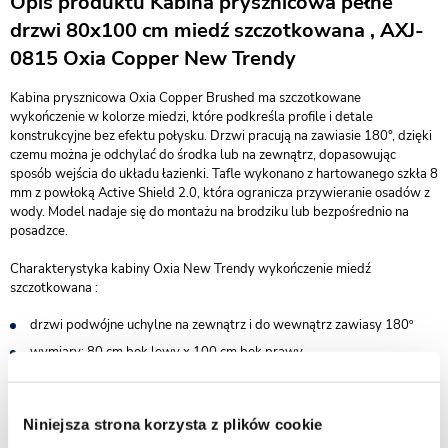
Opis produktu Kabina prysznicowa pełne
drzwi 80x100 cm miedź szczotkowana , AXJ-
0815 Oxia Copper New Trendy
Kabina prysznicowa Oxia Copper Brushed ma szczotkowane
wykończenie w kolorze miedzi, które podkreśla profile i detale
konstrukcyjne bez efektu połysku. Drzwi pracują na zawiasie 180°, dzięki
czemu można je odchylać do środka lub na zewnątrz, dopasowując
sposób wejścia do układu łazienki. Tafle wykonano z hartowanego szkła 8
mm z powłoką Active Shield 2.0, która ogranicza przywieranie osadów z
wody. Model nadaje się do montażu na brodziku lub bezpośrednio na
posadzce.
Charakterystyka kabiny Oxia New Trendy wykończenie miedź
szczotkowana :
drzwi podwójne uchylne na zewnątrz i do wewnątrz zawiasy 180º
wymiary: 80 cm bok lewy x 100 cm bok prawy
wysokość 200 cm
do kompletowania z brodzikiem lub bez - możliwy montaż na
Niniejsza strona korzysta z plików cookie
posadzce