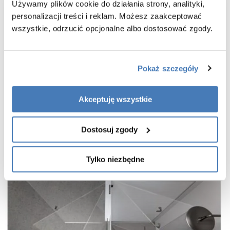
bezpieczne szkło hartowane przezroczyste o grubości 8 mm
Używamy plików cookie do działania strony, analityki,
powłoka Active Shield 2.0 ułatwiająca utrzymanie czystości
personalizacji treści i reklam. Możesz zaakceptować
wszystkie, odrzucić opcjonalne albo dostosować zgody.
praktyczny uchwyt drzwi
cienkie, niemal niewidoczne profile w kolorze miedzi szczotkowanej
wieszak na ręcznik w zestawie
Pokaż szczegóły
gwarancja 7 lat
Akceptuję wszystkie
Dostosuj zgody
Tylko niezbędne