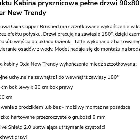
uktu Kabina prysznicowa pełne drzwi 90x80
er New Trendy
cowa Oxia Copper Brushed ma szczotkowane wykończenie w kolor
bez efektu połysku. Drzwi pracują na zawiasie 180°, dzięki cze
osób wejścia do układu łazienki. Tafle wykonano z hartowaneg
wieranie osadów z wody. Model nadaje się do montażu na brodz
a kabiny Oxia New Trendy wykończenie miedź szczotkowana :
jne uchylne na zewnątrz i do wewnątrz zawiasy 180º
 cm bok lewy x 80 cm bok prawy
00 cm
wania z brodzikiem lub bez - możliwy montaż na posadzce
szkło hartowane przezroczyste o grubości 8 mm
ve Shield 2.0 ułatwiająca utrzymanie czystości
uchwyt drzwi