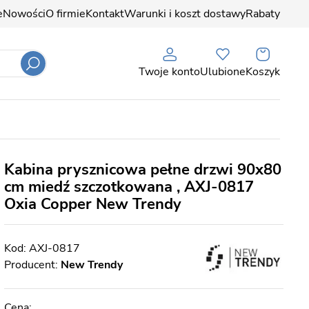
e
Nowości
O firmie
Kontakt
Warunki i koszt dostawy
Rabaty
Twoje konto
Ulubione
Koszyk
Kabina prysznicowa pełne drzwi 90x80
cm miedź szczotkowana , AXJ-0817
Oxia Copper New Trendy
AXJ-0817
Producent:
New Trendy