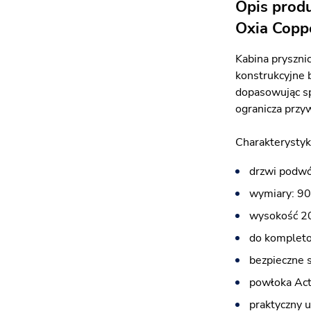
Opis prod
Oxia Copp
Kabina pryszni
konstrukcyjne 
dopasowując sp
ogranicza przy
Charakterystyk
drzwi podwó
wymiary: 90
wysokość 2
do kompleto
bezpieczne 
powłoka Acti
praktyczny 