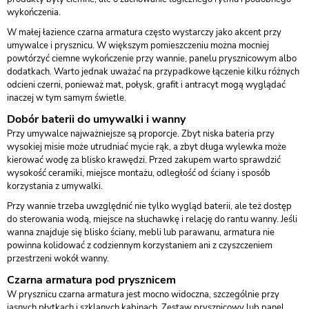
wykończenia.
W małej łazience czarna armatura często wystarczy jako akcent przy
umywalce i prysznicu. W większym pomieszczeniu można mocniej
powtórzyć ciemne wykończenie przy wannie, panelu prysznicowym albo
dodatkach. Warto jednak uważać na przypadkowe łączenie kilku różnych
odcieni czerni, ponieważ mat, połysk, grafit i antracyt mogą wyglądać
inaczej w tym samym świetle.
Dobór baterii do umywalki i wanny
Przy umywalce najważniejsze są proporcje. Zbyt niska bateria przy
wysokiej misie może utrudniać mycie rąk, a zbyt długa wylewka może
kierować wodę za blisko krawędzi. Przed zakupem warto sprawdzić
wysokość ceramiki, miejsce montażu, odległość od ściany i sposób
korzystania z umywalki.
Przy wannie trzeba uwzględnić nie tylko wygląd baterii, ale też dostęp
do sterowania wodą, miejsce na słuchawkę i relację do rantu wanny. Jeśli
wanna znajduje się blisko ściany, mebli lub parawanu, armatura nie
powinna kolidować z codziennym korzystaniem ani z czyszczeniem
przestrzeni wokół wanny.
Czarna armatura pod prysznicem
W prysznicu czarna armatura jest mocno widoczna, szczególnie przy
jasnych płytkach i szklanych kabinach. Zestaw prysznicowy lub panel