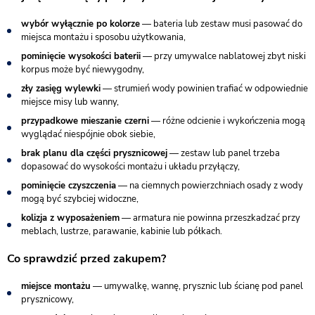
wybór wyłącznie po kolorze
— bateria lub zestaw musi pasować do
miejsca montażu i sposobu użytkowania,
pominięcie wysokości baterii
— przy umywalce nablatowej zbyt niski
korpus może być niewygodny,
zły zasięg wylewki
— strumień wody powinien trafiać w odpowiednie
miejsce misy lub wanny,
przypadkowe mieszanie czerni
— różne odcienie i wykończenia mogą
wyglądać niespójnie obok siebie,
brak planu dla części prysznicowej
— zestaw lub panel trzeba
dopasować do wysokości montażu i układu przyłączy,
pominięcie czyszczenia
— na ciemnych powierzchniach osady z wody
mogą być szybciej widoczne,
kolizja z wyposażeniem
— armatura nie powinna przeszkadzać przy
meblach, lustrze, parawanie, kabinie lub półkach.
Co sprawdzić przed zakupem?
miejsce montażu
— umywalkę, wannę, prysznic lub ścianę pod panel
prysznicowy,