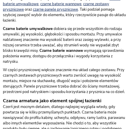
baterie umywalkowe
,
czarne baterie wannowe
,
czarne zestawy
prysznicowe
oraz
czarne panele prysznicowe
. Taki podział pomaga
szybciej zawęzić wybór do elementu, który rzeczywiście pasuje do układu
łazienki.
Czarne baterie umywalkowe
dobiera się przede wszystkim do rodzaju
umywalki, jej wysokości, głębokości i sposobu montażu. Przy umywalce
nablatowej znaczenie ma wysokość baterii oraz zasięg wylewki, a przy
niższej ceramice trzeba uważać, aby strumień wody nie wypadał zbyt
blisko krawędzi misy.
Czarne baterie wannowe
wymagają sprawdzenia
położenia wanny, dostępu do przełącznika i wygody korzystania z
natrysku.
W części prysznicowej większe znaczenie ma układ całego zestawu. Przy
czarnych zestawach prysznicowych warto zwrócić uwagę na wysokość
montażu, miejsce na słuchawkę, długość węża i położenie elementów
sterujących. Panele prysznicowe trzeba dobrać do ściany montażowej,
przestrzeni pod natryskiem i sposobu korzystania z prysznica na co dzień.
Czarna armatura jako element spójnej łazienki
Czerń jest mocnym detalem, dlatego najlepiej wygląda wtedy, gdy
powtarza się w kilku przemyślanych punktach. Czarna bateria może
nawiązywać do profilu kabiny, uchwytu, odpływu, ramy lustra, parawanu
albo innych elementów wyposażenia. Nie chodzi o to, aby wszystkie
produkty były ciemne, ale o zachowanie logicznego rytmu i podobnego