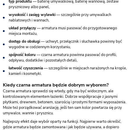
typ produktu
— baterię umywalkową, baterię wannową, zestaw
prysznicowy albo panel,
wysokość i zasięg wylewki
— szczególnie przy umywalkach
nablatowych i wannach,
układ przyłączy
— armatura musi pasować do przygotowanego
miejsca montażu,
dostęp do obsługi
— uchwyt, przełącznik i słuchawka powinny być
wygodne w codziennym korzystaniu,
spójność koloru
— czarna armatura powinna pasować do profili,
odpływu, dodatków i pozostałych detali,
łatwość czyszczenia
— szczególnie w miejscach narażonych na krople,
kamień i kosmetyki.
Kiedy czarna armatura będzie dobrym wyborem?
Czarna armatura sprawdzi się wtedy, gdy ma być widocznym, ale
kontrolowanym elementem łazienki. Dobrze współpracuje z jasnymi
płytkami, drewnem, betonem, szarością i prostymi formami wyposażenia.
Może też porządkować aranżację, jeśli ten sam kolor powtarza się przy
umywalce, wannie i prysznicu.
Najlepszy efekt daje wybór oparty na funkcji. Najpierw warto określić,
gdzie armatura będzie zamontowana i jak będzie używana, a dopiero