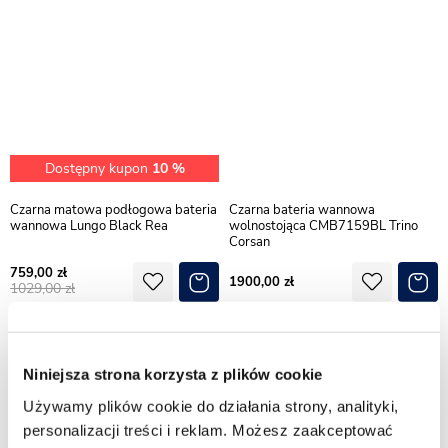
Dostępny kupon
10 %
Czarna matowa podłogowa bateria
Czarna bateria wannowa
wannowa Lungo Black Rea
wolnostojąca CMB7159BL Trino
Corsan
759,00
1900,00
1029,00
Niniejsza strona korzysta z plików cookie
Używamy plików cookie do działania strony, analityki,
personalizacji treści i reklam. Możesz zaakceptować
1
2
6
7