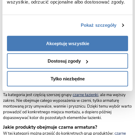
wszystkie, odrzucić opcjonalne albo dostosować zgody.
Czarna armatura
Pokaż szczegóły
Czarna armatura łazienkowa — baterie,
zestawy i panele w ciemnym wykończeniu
Akceptuję wszystkie
Czarna armatura to kategoria dla osób, które chcą dobrać ciemne
elementy do umywalki, wanny lub części prysznicowej. W tej grupie
Dostosuj zgody
znajdują się rozwiązania związane z punktami poboru wody: baterie
umywalkowe, baterie wannowe, zestawy prysznicowe i panele
prysznicowe. Najważniejsze jest to, aby czarny kolor nie był jedynym
Tylko niezbędne
kryterium wyboru — armatura musi pasować także montażem,
wysokością, zasięgiem wylewki i sposobem codziennego użytkowania.
Ta kategoria jest częścią szerszej grupy
czarne łazienki
, ale ma węższy
zakres. Nie obejmuje całego wyposażenia w czerni, tylko armaturę
montowaną przy umywalce, wannie i prysznicu. Dzięki temu wybór warto
prowadzić od konkretnego miejsca montażu, a dopiero później
dopasowywać kolor do pozostałych elementów łazienki.
Jakie produkty obejmuje czarna armatura?
W tej kategorii można przejść do konkretnych grup produktów:
czarne