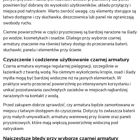
powinien być dobrany do wysokości użytkowników, układu przyłączy i
miejsca pod natryskiem. Warto zwrócić uwagę, czy elementy sterujące są
łatwo dostępne i czy słuchawka, deszczownica lub panel nie ograniczają
swobody ruchu.
Ciemne powierzchnie w części prysznicowej są bardziej narażone na ślady
po wodzie, kosmetykach i osadzie. Dlatego przy wyborze czarnej
armatury znaczenie ma również łatwy dostęp do przecierania baterii,
słuchawki, panelu i elementów przy ścianie.
Czyszczenie i codzienne użytkowanie czarnej armatury
Czarna armatura wymaga regularnej pielęgnacji, szczególnie w
łazienkach z twardą wodą. Na ciemnym wykończeniu krople, osad i ślady
mydła mogą być bardziej widoczne niż na jasnych elementach. W
praktyce warto przecierać powierzchnię po intensywnym korzystaniu i
unikać pozostawiania zaschniętych zacieków w miejscach najbardziej
narażonych na kontakt z wodą.
Przed zakupem dobrze sprawdzić, czy armatura będzie zamontowana w
miejscu z łatwym dostępem do czyszczenia. Dotyczy to zwłaszcza baterii
przy małych umywalkach, armatury wannowej przy ścianie oraz paneli
prysznicowych, które mają większą powierzchnię widoczną pod
natryskiem.
Najczęstsze błędy przy wyborze czarnej armatury