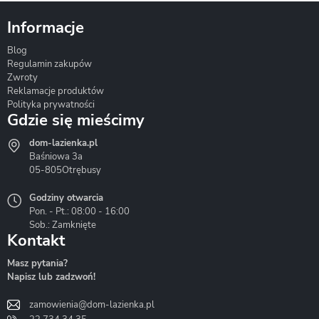
Informacje
Blog
Corsan
Gante
Hydrosan
Regulamin zakupów
Zwroty
Reklamacje produktów
Polityka prywatności
Gdzie się mieścimy
dom-lazienka.pl
Hydrostop
Inea
Invena
Baśniowa 3a
05-805
Otrębusy
Godziny otwarcia
Pon. - Pt.: 08:00 - 16:00
Sob.: Zamknięte
Kontakt
Liveno
Loge Garden
Massi
Masz pytania?
Napisz lub zadzwoń!
zamowienia@dom-lazienka.pl