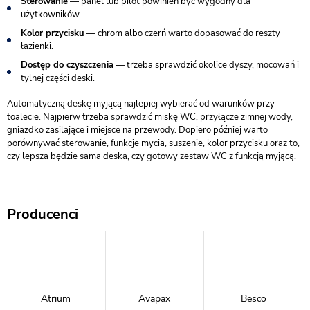
Sterowanie
— panel lub pilot powinien być wygodny dla
użytkowników.
Kolor przycisku
— chrom albo czerń warto dopasować do reszty
łazienki.
Dostęp do czyszczenia
— trzeba sprawdzić okolice dyszy, mocowań i
tylnej części deski.
Automatyczną deskę myjącą najlepiej wybierać od warunków przy
toalecie. Najpierw trzeba sprawdzić miskę WC, przyłącze zimnej wody,
gniazdko zasilające i miejsce na przewody. Dopiero później warto
porównywać sterowanie, funkcje mycia, suszenie, kolor przycisku oraz to,
czy lepsza będzie sama deska, czy gotowy zestaw WC z funkcją myjącą.
Producenci
Atrium
Avapax
Besco