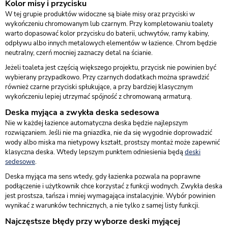
Kolor misy i przycisku
W tej grupie produktów widoczne są białe misy oraz przyciski w
wykończeniu chromowanym lub czarnym. Przy kompletowaniu toalety
warto dopasować kolor przycisku do baterii, uchwytów, ramy kabiny,
odpływu albo innych metalowych elementów w łazience. Chrom będzie
neutralny, czerń mocniej zaznaczy detal na ścianie.
Jeżeli toaleta jest częścią większego projektu, przycisk nie powinien być
wybierany przypadkowo. Przy czarnych dodatkach można sprawdzić
również czarne przyciski spłukujące, a przy bardziej klasycznym
wykończeniu lepiej utrzymać spójność z chromowaną armaturą.
Deska myjąca a zwykła deska sedesowa
Nie w każdej łazience automatyczna deska będzie najlepszym
rozwiązaniem. Jeśli nie ma gniazdka, nie da się wygodnie doprowadzić
wody albo miska ma nietypowy kształt, prostszy montaż może zapewnić
klasyczna deska. Wtedy lepszym punktem odniesienia będą
deski
sedesowe
.
Deska myjąca ma sens wtedy, gdy łazienka pozwala na poprawne
podłączenie i użytkownik chce korzystać z funkcji wodnych. Zwykła deska
jest prostsza, tańsza i mniej wymagająca instalacyjnie. Wybór powinien
wynikać z warunków technicznych, a nie tylko z samej listy funkcji.
Najczęstsze błędy przy wyborze deski myjącej