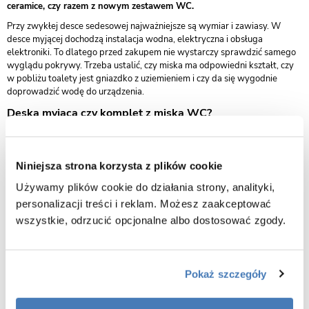
ceramice, czy razem z nowym zestawem WC.
Przy zwykłej desce sedesowej najważniejsze są wymiar i zawiasy. W
desce myjącej dochodzą instalacja wodna, elektryczna i obsługa
elektroniki. To dlatego przed zakupem nie wystarczy sprawdzić samego
wyglądu pokrywy. Trzeba ustalić, czy miska ma odpowiedni kształt, czy
w pobliżu toalety jest gniazdko z uziemieniem i czy da się wygodnie
doprowadzić wodę do urządzenia.
Deska myjąca czy komplet z miską WC?
Jeżeli w łazience jest już zamontowana miska WC, najpierw trzeba
sprawdzić, czy da się dopasować do niej deskę myjącą. Liczy się długość
ceramiki, szerokość, kształt przedniej części, rozstaw otworów i ilość
Niniejsza strona korzysta z plików cookie
miejsca za miską. Zbyt krótka lub zbyt długa deska może źle leżeć na
ceramice, nawet jeśli technicznie da się ją przykręcić.
Używamy plików cookie do działania strony, analityki,
Przy nowej łazience albo większym remoncie łatwiej zaplanować całość
personalizacji treści i reklam. Możesz zaakceptować
od początku. Wtedy rozsądne jest porównanie deski z gotowym
wszystkie, odrzucić opcjonalne albo dostosować zgody.
rozwiązaniem, w którym miska, stelaż i funkcja mycia są dobrane jako
jeden układ. Przy takim wyborze pomocne będą
zestawy WC
podtynkowe
, bo od razu pokazują, jak toaleta będzie wyglądać po
zabudowie stelaża.
Pokaż szczegóły
Doprowadzenie wody — element, którego nie widać na
zdjęciu