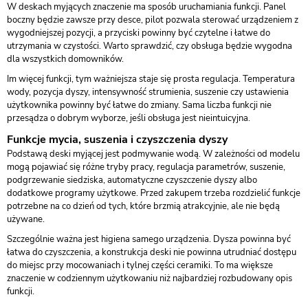
W deskach myjących znaczenie ma sposób uruchamiania funkcji. Panel
boczny będzie zawsze przy desce, pilot pozwala sterować urządzeniem z
wygodniejszej pozycji, a przyciski powinny być czytelne i łatwe do
utrzymania w czystości. Warto sprawdzić, czy obsługa będzie wygodna
dla wszystkich domowników.
Im więcej funkcji, tym ważniejsza staje się prosta regulacja. Temperatura
wody, pozycja dyszy, intensywność strumienia, suszenie czy ustawienia
użytkownika powinny być łatwe do zmiany. Sama liczba funkcji nie
przesądza o dobrym wyborze, jeśli obsługa jest nieintuicyjna.
Funkcje mycia, suszenia i czyszczenia dyszy
Podstawą deski myjącej jest podmywanie wodą. W zależności od modelu
mogą pojawiać się różne tryby pracy, regulacja parametrów, suszenie,
podgrzewanie siedziska, automatyczne czyszczenie dyszy albo
dodatkowe programy użytkowe. Przed zakupem trzeba rozdzielić funkcje
potrzebne na co dzień od tych, które brzmią atrakcyjnie, ale nie będą
używane.
Szczególnie ważna jest higiena samego urządzenia. Dysza powinna być
łatwa do czyszczenia, a konstrukcja deski nie powinna utrudniać dostępu
do miejsc przy mocowaniach i tylnej części ceramiki. To ma większe
znaczenie w codziennym użytkowaniu niż najbardziej rozbudowany opis
funkcji.