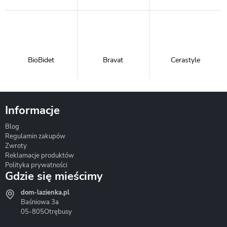
BioBidet
Bravat
Cerastyle
Informacje
Blog
Corsan
Gante
Hydrosan
Regulamin zakupów
Zwroty
Reklamacje produktów
Polityka prywatności
Gdzie się mieścimy
dom-lazienka.pl
Hydrostop
Inea
Invena
Baśniowa 3a
05-805
Otrębusy