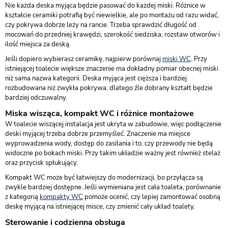
Nie każda deska myjąca będzie pasować do każdej miski. Różnice w
kształcie ceramiki potrafią być niewielkie, ale po montażu od razu widać,
czy pokrywa dobrze leży na rancie. Trzeba sprawdzić długość od
mocowań do przedniej krawędzi, szerokość siedziska, rozstaw otworów i
ilość miejsca za deską.
Jeśli dopiero wybierasz ceramikę, najpierw porównaj
miski WC
. Przy
istniejącej toalecie większe znaczenie ma dokładny pomiar obecnej miski
niż sama nazwa kategorii. Deska myjąca jest cięższa i bardziej
rozbudowana niż zwykła pokrywa, dlatego źle dobrany kształt będzie
bardziej odczuwalny.
Miska wisząca, kompakt WC i różnice montażowe
W toalecie wiszącej instalacja jest ukryta w zabudowie, więc podłączenie
deski myjącej trzeba dobrze przemyśleć. Znaczenie ma miejsce
wyprowadzenia wody, dostęp do zasilania i to, czy przewody nie będą
widoczne po bokach miski. Przy takim układzie ważny jest również stelaż
oraz przycisk spłukujący.
Kompakt WC może być łatwiejszy do modernizacji, bo przyłącza są
zwykle bardziej dostępne. Jeśli wymieniana jest cała toaleta, porównanie
z kategorią
kompakty WC
pomoże ocenić, czy lepiej zamontować osobną
deskę myjącą na istniejącej misce, czy zmienić cały układ toalety.
Sterowanie i codzienna obsługa