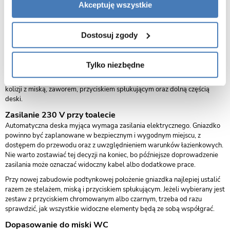
Akceptuję wszystkie
Deska myjąca potrzebuje podłączenia do zimnej wody. W przypadku
kompaktu WC dostęp do instalacji bywa prostszy, bo przyłącze znajduje
się zwykle blisko zbiornika lub zaworu. Przy misce wiszącej trzeba
Dostosuj zgody
sprawdzić, czy woda może zostać wyprowadzona w pobliżu ceramiki bez
rozkuwania gotowej zabudowy.
Najlepiej zaplanować przyłącze jeszcze przed montażem stelaża albo
Tylko niezbędne
przed końcowym wykończeniem ściany. Jeśli łazienka jest już gotowa,
trzeba ocenić, czy przewód wodny da się poprowadzić estetycznie i bez
kolizji z miską, zaworem, przyciskiem spłukującym oraz dolną częścią
deski.
Zasilanie 230 V przy toalecie
Automatyczna deska myjąca wymaga zasilania elektrycznego. Gniazdko
powinno być zaplanowane w bezpiecznym i wygodnym miejscu, z
dostępem do przewodu oraz z uwzględnieniem warunków łazienkowych.
Nie warto zostawiać tej decyzji na koniec, bo późniejsze doprowadzenie
zasilania może oznaczać widoczny kabel albo dodatkowe prace.
Przy nowej zabudowie podtynkowej położenie gniazdka najlepiej ustalić
razem ze stelażem, miską i przyciskiem spłukującym. Jeżeli wybierany jest
zestaw z przyciskiem chromowanym albo czarnym, trzeba od razu
sprawdzić, jak wszystkie widoczne elementy będą ze sobą współgrać.
Dopasowanie do miski WC