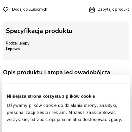
Dodaj do ulubionych
Zapytaj o produkt
Specyfikacja produktu
Rodzaj lampy
Lepowa
Opis produktu Lampa led owadobójcza
lepowa Mo-Stick 397L Professional Moel
Lampa owadobójcza Mo-Stick 397L to ledowa wersja modelu Mo-Stick
Niniejsza strona korzysta z plików cookie
397, przeznaczona do zwalczania owadów latających. Zastosowane
diody LED o mocy 16 W zapewniają obszar działania porównywalny z
Używamy plików cookie do działania strony, analityki,
lampą wyposażoną w standardowe świetlówki UV-A 80 W. Model ma
personalizacji treści i reklam. Możesz zaakceptować
stopień ochrony IP65, dlatego jest odporny na pył i wodę, a także posiada
wszystkie, odrzucić opcjonalne albo dostosować zgody.
certyfikaty CE, IMQ oraz HACCP. Lampa została wyprodukowana we
Włoszech.