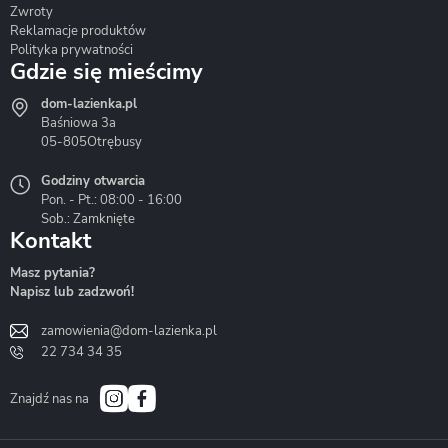
Zwroty
Reklamacje produktów
Polityka prywatności
Gdzie się mieścimy
dom-lazienka.pl
Hydrostop
Inea
Invena
Baśniowa 3a
05-805
Otrębusy
Godziny otwarcia
Pon. - Pt.: 08:00 - 16:00
Sob.: Zamknięte
Kontakt
Liveno
Loge Garden
Massi
Masz pytania?
Napisz lub zadzwoń!
zamowienia@dom-lazienka.pl
22 734 34 35
Mazur
Metal-Hurt
Moel
Bath&Spa
Znajdź nas na