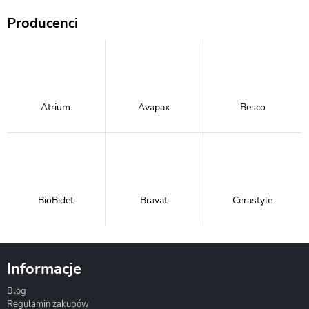
Producenci
Atrium
Avapax
Besco
BioBidet
Bravat
Cerastyle
Informacje
Blog
Corsan
Gante
Hydrosan
Regulamin zakupów