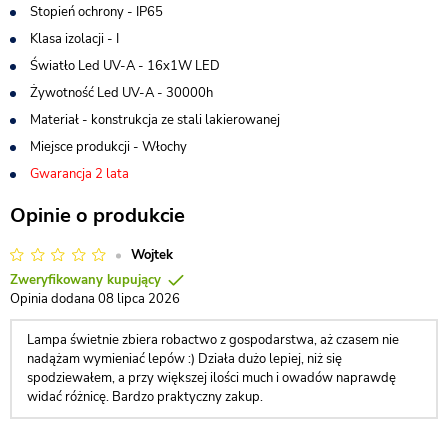
Stopień ochrony -
IP65
Klasa izolacji -
I
Światło Led UV-A -
16x1W LED
Żywotność Led UV-A -
30000h
Materiał -
konstrukcja ze stali lakierowanej
Miejsce produkcji -
Włochy
Gwarancja 2 lata
Opinie o produkcie
Wojtek
Zweryfikowany kupujący
Opinia dodana 08 lipca 2026
Lampa świetnie zbiera robactwo z gospodarstwa, aż czasem nie
nadążam wymieniać lepów :) Działa dużo lepiej, niż się
spodziewałem, a przy większej ilości much i owadów naprawdę
widać różnicę. Bardzo praktyczny zakup.