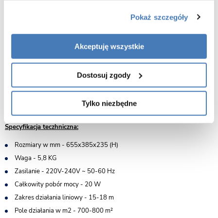
Lampa owadobójcza lepowa Mo-Stick 397L jest przeznaczona do
Pokaż szczegóły
wyłapywania owadów w miejscach wymagających szczególnej higieny,
m.in. dzięki certyfikatowi HACCP. Owady są zwabiane przez diody UV-A,
a następnie zatrzymywane na wymiennym wkładzie lepowym. Model
zużywa 20 W, ma ledy o żywotności ok. 30000 godzin i obudowę ze stali
Akceptuję wszystkie
lakierowanej. W zestawie znajduje się kabel z wtyczką oraz 3 duże
wkłady lepowe.
Dostosuj zgody
W zestawie:
3 tablice lepowe
Tylko niezbędne
Łańcuchy do zawieszenia lampy
Specyfikacja teczhniczna:
Rozmiary w mm -
655x385x235 (H)
Waga -
5,8 KG
Zasilanie -
220V-240V ~ 50-60 Hz
Całkowity pobór mocy -
20 W
Zakres działania liniowy -
15-18 m
Pole działania w m2 -
700-800 m²