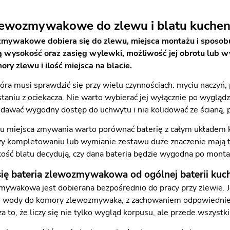
zlewozmywakowe do zlewu i blatu kuche
zmywakowe dobiera się do zlewu, miejsca montażu i sposobu
 wysokość oraz zasięg wylewki, możliwość jej obrotu lub w
ry zlewu i ilość miejsca na blacie.
tóra musi sprawdzić się przy wielu czynnościach: myciu naczyń,
staniu z ociekacza. Nie warto wybierać jej wyłącznie po wygląd
 dawać wygodny dostęp do uchwytu i nie kolidować ze ścianą, 
u miejsca zmywania warto porównać baterię z całym układem 
rzy kompletowaniu lub wymianie zestawu duże znaczenie mają 
kość blatu decydują, czy dana bateria będzie wygodna po monta
się bateria zlewozmywakowa od ogólnej baterii kuc
mywakowa jest dobierana bezpośrednio do pracy przy zlewie. 
 wody do komory zlewozmywaka, z zachowaniem odpowiedniego 
a to, że liczy się nie tylko wygląd korpusu, ale przede wszys