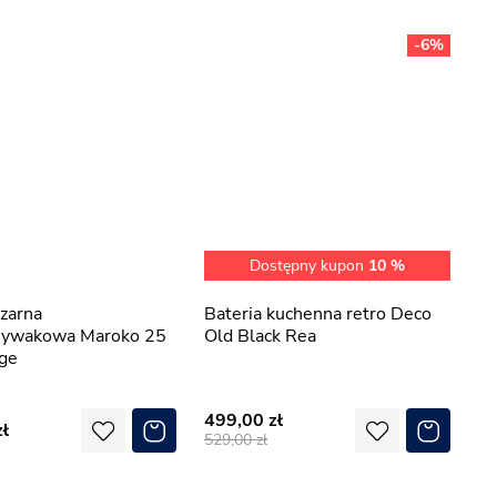
-6%
Dostępny kupon
10 %
Bateria kuchenna retro Deco
ywakowa Maroko 25
Old Black Rea
oge
499,00
529,00