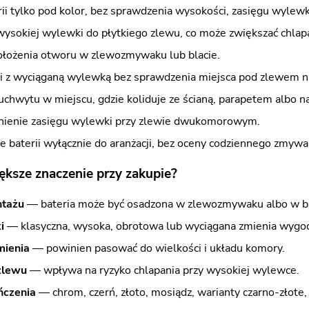
i tylko pod kolor, bez sprawdzenia wysokości, zasięgu wylewk
wysokiej wylewki do płytkiego zlewu, co może zwiększać chlap
ołożenia otworu w zlewozmywaku lub blacie.
ii z wyciąganą wylewką bez sprawdzenia miejsca pod zlewem 
chwytu w miejscu, gdzie koliduje ze ścianą, parapetem albo n
ienie zasięgu wylewki przy zlewie dwukomorowym.
 baterii wyłącznie do aranżacji, bez oceny codziennego zmywan
ększe znaczenie przy zakupie?
ntażu
— bateria może być osadzona w zlewozmywaku albo w bl
i
— klasyczna, wysoka, obrotowa lub wyciągana zmienia wygod
mienia
— powinien pasować do wielkości i układu komory.
zlewu
— wpływa na ryzyko chlapania przy wysokiej wylewce.
ńczenia
— chrom, czerń, złoto, mosiądz, warianty czarno-złote