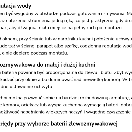
gulacja wody
en być wygodny w obsłudze podczas gotowania i zmywania. M
z natężenie strumienia jedną ręką, co jest praktyczne, gdy dr
nak, aby dźwignia miała miejsce na pełny ruch po montażu.
d oknem, przy ścianie lub w narożniku kuchni położenie uchwytu
uderzał w ścianę, parapet albo szafkę, codzienna regulacja wo
 a nie dopiero podczas montażu.
wozmywakowa do małej i dużej kuchni
 bateria powinna być proporcjonalna do zlewu i blatu. Zbyt 
zkadzać przy oknie albo dominować nad niewielką komorą. W ta
odne ustawienie uchwytu.
hni można pozwolić sobie na bardziej rozbudowaną armaturę, 
e komory, ociekacz lub wyspa kuchenna wymagają baterii dobran
możliwość napełniania większych naczyń i wygodne czyszczeni
 błędy przy wyborze baterii zlewozmywakowej