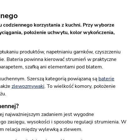
nnego
 codziennego korzystania z kuchni. Przy wyborze
yciągania, położenie uchwytu, kolor wykończenia,
 płukaniu produktów, napełnianiu garnków, czyszczeniu
zie. Bateria powinna kierować strumień w praktyczne
parapetem, szafką ani elementami pod blatem.
kuchennym. Szerszą kategorią powiązaną są
baterie
także
zlewozmywaki
. To wielkość komory, położenie
żu.
hennej?
Jej najważniejszym zadaniem jest wygodne
zasięgu, wysokości i sposobu regulacji strumienia. W
tkim relacja między wylewką a zlewem.