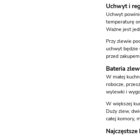
Uchwyt i re
Uchwyt powini
temperaturę ora
Ważne jest jed
Przy zlewie po
uchwyt będzie 
przed zakupem,
Bateria zle
W małej kuchni
robocze, przes
wylewki i wyg
W większej kuc
Duży zlew, dwi
całej komory, 
Najczęstsze