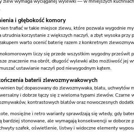
dy zlew wymaga wyciąganej wylewki — w mniejszych kuchniach
.
mienia i głębokość komory
ien trafiać w takie miejsce zlewu, które pozwala wygodnie myć
 utrudnia korzystanie z większych naczyń, a zbyt wysoka prz
 zakupem warto ocenić baterię razem z konkretnym zlewozmy
dnokomorowym liczy się przede wszystkim wygodny prześwit p
ze znaczenie ma obrót, długość wylewki albo możliwość jej w
ymuszać ustawianie naczyń pod niewygodnym kątem.
kończenia baterii zlewozmywakowych
powinien być dopasowany do zlewozmywaka, blatu, uchwytów me
wersalny i dobrze łączy się z wieloma typami zlewów. Czarne 
ozmywaków, kontrastowych blatów oraz nowoczesnych dodatk
złote, mosiężne i retro warianty sprawdzają się wtedy, gdy b
ą bardziej stonowane, ale wymagają konsekwencji w doborze poz
uchwyty szafek, oświetlenie, listwy i widoczne elementy wypos