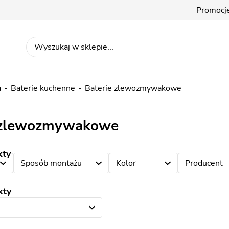
Promocj
a
Baterie kuchenne
Baterie zlewozmywakowe
 zlewozmywakowe
kty
Sposób montażu
Kolor
Producent
kty