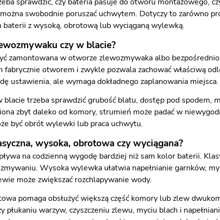
rzeba sprawdzić, czy bateria pasuje do otworu montażowego, c
ożna swobodnie poruszać uchwytem. Dotyczy to zarówno prost
baterii z wysoką, obrotową lub wyciąganą wylewką.
ewozmywaku czy w blacie?
yć zamontowana w otworze zlewozmywaka albo bezpośrednio w 
fabrycznie otworem i zwykle pozwala zachować właściwą odle
dę ustawienia, ale wymaga dokładnego zaplanowania miejsca.
blacie trzeba sprawdzić grubość blatu, dostęp pod spodem, miej
iona zbyt daleko od komory, strumień może padać w niewygodne 
e być obrót wylewki lub praca uchwytu.
syczna, wysoka, obrotowa czy wyciągana?
ływa na codzienną wygodę bardziej niż sam kolor baterii. Kla
ywaniu. Wysoka wylewka ułatwia napełnianie garnków, mycie 
lewie może zwiększać rozchlapywanie wody.
owa pomaga obsłużyć większą część komory lub zlew dwukomo
rzy płukaniu warzyw, czyszczeniu zlewu, myciu blach i napełnia