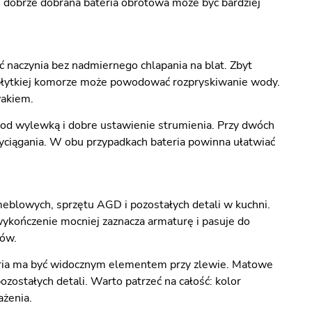
 dobrze dobrana bateria obrotowa może być bardziej
 naczynia bez nadmiernego chlapania na blat. Zbyt
y płytkiej komorze może powodować rozpryskiwanie wody.
wakiem.
od wylewką i dobre ustawienie strumienia. Przy dwóch
yciągania. W obu przypadkach bateria powinna ułatwiać
blowych, sprzętu AGD i pozostałych detali w kuchni.
wykończenie mocniej zaznacza armaturę i pasuje do
ów.
ateria ma być widocznym elementem przy zlewie. Matowe
ostałych detali. Warto patrzeć na całość: kolor
ażenia.