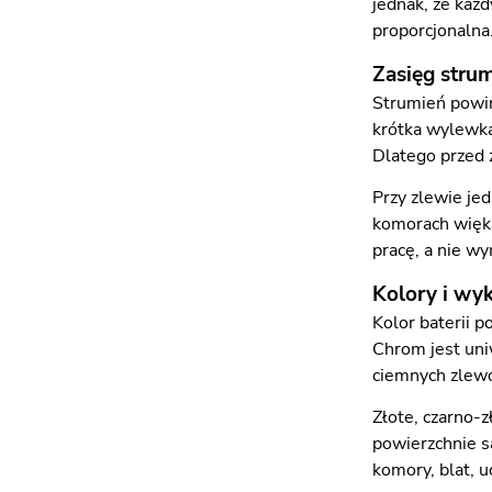
jednak, że każ
proporcjonalna
Zasięg stru
Strumień powin
krótka wylewka
Dlatego przed
Przy zlewie je
komorach więks
pracę, a nie w
Kolory i wy
Kolor baterii 
Chrom jest uni
ciemnych zlew
Złote, czarno-
powierzchnie s
komory, blat, 