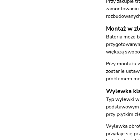
Przy zakupie t
zamontowaniu m
rozbudowanych 
Montaż w zl
Bateria może b
przygotowanym 
większą swobo
Przy montażu w 
zostanie ustaw
problemem moż
Wylewka kla
Typ wylewki wp
podstawowym zm
przy płytkim z
Wylewka obrot
przydaje się p