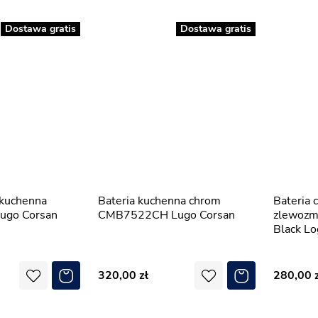
Dostawa gratis
Dostawa gratis
Bateria kuchenna chrom
Bateria czarna
go Corsan
CMB7522CH Lugo Corsan
zlewozm
Black L
320,00
280,00