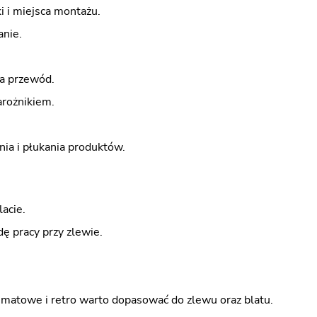
i i miejsca montażu.
anie.
na przewód.
arożnikiem.
ia i płukania produktów.
acie.
ę pracy przy zlewie.
, matowe i retro warto dopasować do zlewu oraz blatu.