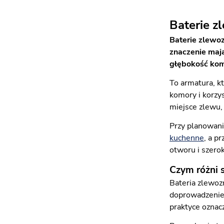
Baterie 
Baterie zlewo
znaczenie mają
głębokość komo
To armatura, k
komory i korzy
miejsce zlewu,
Przy planowani
kuchenne
, a p
otworu i szero
Czym różni 
Bateria zlewoz
doprowadzenie
praktyce oznacz