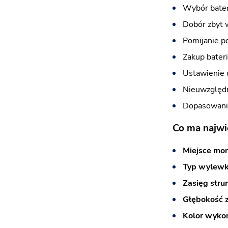
Wybór bateri
Dobór zbyt 
Pomijanie p
Zakup bater
Ustawienie u
Nieuwzględn
Dopasowanie
Co ma najwi
Miejsce mo
Typ wylewk
Zasięg stru
Głębokość 
Kolor wyko