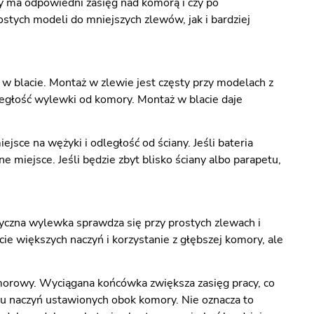
zy ma odpowiedni zasięg nad komorą i czy po
ych modeli do mniejszych zlewów, jak i bardziej
blacie. Montaż w zlewie jest częsty przy modelach z
głość wylewki od komory. Montaż w blacie daje
sce na wężyki i odległość od ściany. Jeśli bateria
miejsce. Jeśli będzie zbyt blisko ściany albo parapetu,
syczna wylewka sprawdza się przy prostych zlewach i
większych naczyń i korzystanie z głębszej komory, ale
rowy. Wyciągana końcówka zwiększa zasięg pracy, co
niu naczyń ustawionych obok komory. Nie oznacza to