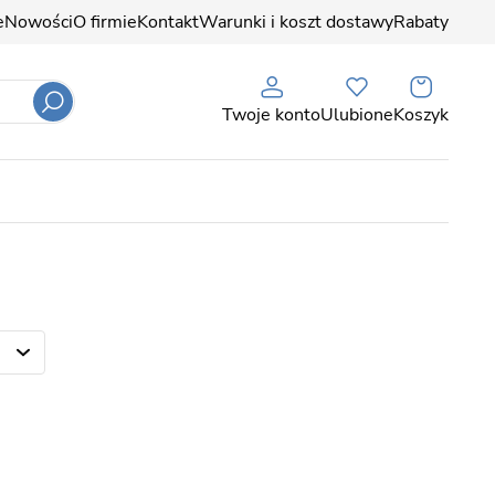
e
Nowości
O firmie
Kontakt
Warunki i koszt dostawy
Rabaty
Twoje konto
Ulubione
Koszyk