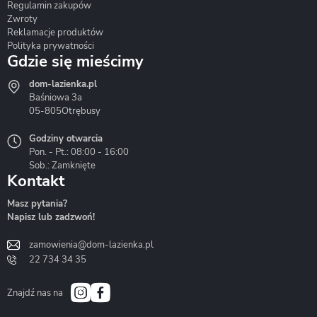
Regulamin zakupów
Zwroty
Reklamacje produktów
Polityka prywatności
Gdzie się mieścimy
dom-lazienka.pl
Hydrostop
Inea
Invena
Baśniowa 3a
05-805
Otrębusy
Godziny otwarcia
Pon. - Pt.: 08:00 - 16:00
Sob.: Zamknięte
Kontakt
Liveno
Loge Garden
Massi
Masz pytania?
Napisz lub zadzwoń!
zamowienia@dom-lazienka.pl
22 734 34 35
Mazur
Metal-Hurt
Moel
Bath&Spa
Znajdź nas na