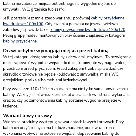
kabina nie zabierze miejsca potrzebnego na wygodne dojście do
umywalki, WC, grzejnika lub szafki.
Jeśli potrzebujesz mniejszego wariantu, porównaj
kabiny przyścienne
kwadratowe 100x100
. Gdy łazienka pozwala na jeszcze większą
zabudowę, sprawdź także
kabiny przyścienne kwadratowe 120x120
.
Pełną grupę modeli montowanych przy ścianie znajdziesz w kategorii
kabiny przyścienne
.
Drzwi uchylne wymagają miejsca przed kabiną
W tej kategorii dostępne są kabiny z drzwiami uchylnymi. To rozwiązanie
może zapewnić wygodne wejście do dużej kabiny, ale wymaga wolnej
przestrzeni przed prysznicem. Przed zakupem trzeba sprawdzić, czy
skrzydło drzwiowe nie będzie kolidowało z umywalką, miską WC,
grzejnikiem, pralką albo meblami łazienkowymi.
Przy wymiarze 110x110 cm znaczenie ma nie tylko sama powierzchnia
kabiny. Ważny jest również kierunek otwierania drzwi, strona wykonania
oraz to, czy po zamontowaniu kabiny zostanie wygodne przejście w
łazience.
Wariant lewy i prawy
Widoczne produkty występują w wariantach lewych i prawych. Przy
kabinach przyściennych ma to duże znaczenie, ponieważ strona
wykonania wpływa na położenie wejścia i dopasowanie kabiny do