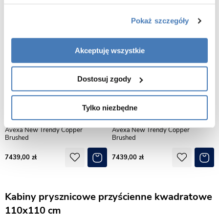
Dostawa gratis
Dostawa gratis
Pokaż szczegóły
Akceptuję wszystkie
Dostosuj zgody
Tylko niezbędne
Kabina prysznicowa przyścienna
Kabina prysznicowa przyścienna
prawa 110x110 cm EXK-3742
lewa 110x110 cm EXK-3712
Avexa New Trendy Copper
Avexa New Trendy Copper
Brushed
Brushed
7439,00
7439,00
Kabiny prysznicowe przyścienne kwadratowe
110x110 cm