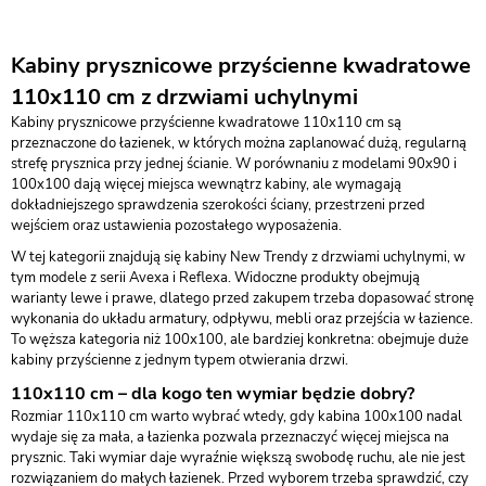
Kabiny prysznicowe przyścienne kwadratowe
110x110 cm z drzwiami uchylnymi
Kabiny prysznicowe przyścienne kwadratowe 110x110 cm są
przeznaczone do łazienek, w których można zaplanować dużą, regularną
strefę prysznica przy jednej ścianie. W porównaniu z modelami 90x90 i
100x100 dają więcej miejsca wewnątrz kabiny, ale wymagają
dokładniejszego sprawdzenia szerokości ściany, przestrzeni przed
wejściem oraz ustawienia pozostałego wyposażenia.
W tej kategorii znajdują się kabiny New Trendy z drzwiami uchylnymi, w
tym modele z serii Avexa i Reflexa. Widoczne produkty obejmują
warianty lewe i prawe, dlatego przed zakupem trzeba dopasować stronę
wykonania do układu armatury, odpływu, mebli oraz przejścia w łazience.
To węższa kategoria niż 100x100, ale bardziej konkretna: obejmuje duże
kabiny przyścienne z jednym typem otwierania drzwi.
110x110 cm – dla kogo ten wymiar będzie dobry?
Rozmiar 110x110 cm warto wybrać wtedy, gdy kabina 100x100 nadal
wydaje się za mała, a łazienka pozwala przeznaczyć więcej miejsca na
prysznic. Taki wymiar daje wyraźnie większą swobodę ruchu, ale nie jest
rozwiązaniem do małych łazienek. Przed wyborem trzeba sprawdzić, czy