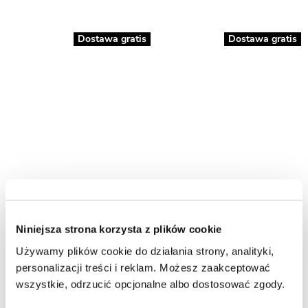
Dostawa gratis
Dostawa gratis
Avexa New Trendy Gunmetal
Avexa New Trendy Gunmetal
Brushed kabina prysznicowa
Brushed kabina prysznicowa
przyścienna prawa 110x110 cm
przyścienna lewa 110x110 cm
EXK-3455
EXK-3425
Niniejsza strona korzysta z plików cookie
Używamy plików cookie do działania strony, analityki,
7439,00
7439,00
personalizacji treści i reklam. Możesz zaakceptować
wszystkie, odrzucić opcjonalne albo dostosować zgody.