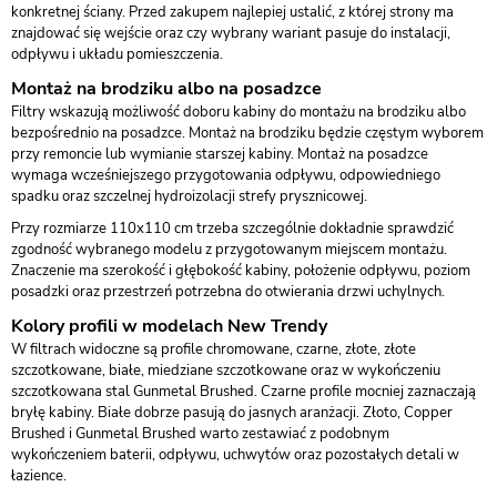
konkretnej ściany. Przed zakupem najlepiej ustalić, z której strony ma
znajdować się wejście oraz czy wybrany wariant pasuje do instalacji,
odpływu i układu pomieszczenia.
Montaż na brodziku albo na posadzce
Filtry wskazują możliwość doboru kabiny do montażu na brodziku albo
bezpośrednio na posadzce. Montaż na brodziku będzie częstym wyborem
przy remoncie lub wymianie starszej kabiny. Montaż na posadzce
wymaga wcześniejszego przygotowania odpływu, odpowiedniego
spadku oraz szczelnej hydroizolacji strefy prysznicowej.
Przy rozmiarze 110x110 cm trzeba szczególnie dokładnie sprawdzić
zgodność wybranego modelu z przygotowanym miejscem montażu.
Znaczenie ma szerokość i głębokość kabiny, położenie odpływu, poziom
posadzki oraz przestrzeń potrzebna do otwierania drzwi uchylnych.
Kolory profili w modelach New Trendy
W filtrach widoczne są profile chromowane, czarne, złote, złote
szczotkowane, białe, miedziane szczotkowane oraz w wykończeniu
szczotkowana stal Gunmetal Brushed. Czarne profile mocniej zaznaczają
bryłę kabiny. Białe dobrze pasują do jasnych aranżacji. Złoto, Copper
Brushed i Gunmetal Brushed warto zestawiać z podobnym
wykończeniem baterii, odpływu, uchwytów oraz pozostałych detali w
łazience.