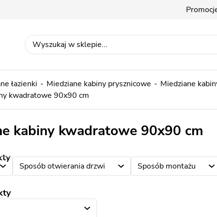
Promocj
ne łazienki
Miedziane kabiny prysznicowe
Miedziane kabi
iny kwadratowe 90x90 cm
ne kabiny kwadratowe 90x90 cm
kty
Sposób otwierania drzwi
Sposób montażu
kty