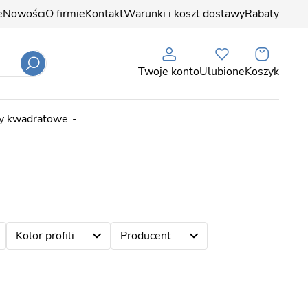
e
Nowości
O firmie
Kontakt
Warunki i koszt dostawy
Rabaty
Twoje konto
Ulubione
Koszyk
ny kwadratowe
Kolor profili
Producent