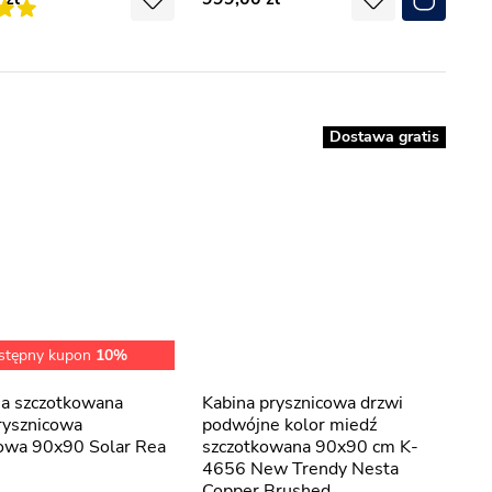
Dostawa gratis
stępny kupon
10%
Kabina prysznicowa drzwi
rysznicowa
podwójne kolor miedź
owa 90x90 Solar Rea
szczotkowana 90x90 cm K-
4656 New Trendy Nesta
Copper Brushed