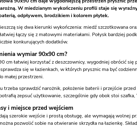
towa 90x90 cm daje wygodniejszą przestrzeń prysznic prze
narożną. W miedzianym wykończeniu profili staje się wyraźn
 baterią, odpływem, brodzikiem i kolorem płytek.
ieszczą się dwa kierunki wykończenia: miedź szczotkowana ora
 łatwiej łączy się z matowymi materiałami. Połysk bardziej pod
 liczbie konkurujących dodatków.
zmienia wymiar 90x90 cm?
0 cm łatwiej korzystać z deszczownicy, wygodniej obrócić się p
sprawdza się w łazienkach, w których prysznic ma być codzien
o małej przestrzeni.
u trzeba sprawdzić narożnik, położenie baterii i przejście prz
otrafią zepsuć użytkowanie, szczególnie gdy obok stoi szafka,
sy i miejsce przed wejściem
dają szerokie wejście i prostą obsługę, ale wymagają wolnej pr
 można pozwolić sobie na otwieranie skrzydła na łazienkę. Sk