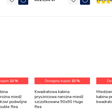
 kupon
10 %
Dostępny kupon
10 %
Do
Kwadratowa kabina
Miedziana szczotkowana
arożna miedź
prysznicowa narożna miedź
kabina p
drzwi podwójne
szczotkowana 90x90 Hugo
kwadrat
ouble Rea
Rea