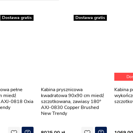
Dostawa gratis
Dostawa gratis
Do
Kabina prysznicowa
Kabina prysznicowa 90x90
m miedź
kwadratowa 90x90 cm miedź
wykończ
, AXJ-0818 Oxia
szczotkowana, zawiasy 180º
szczotk
rendy
AXJ-0830 Copper Brushed
New Trendy
8025,00
1069,0