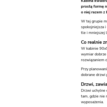
Kabina kwadra
prostą formę 
o niej razem z
W tej grupie m
spokojniejsza i
tle i mniejszej
Co realnie 
W kabinie 90x9
wymiar dobrze 
rozwiązaniem d
Przy planowani
dobrane drzwi p
Drzwi, zawia
Drzwi uchylne 
tam, gdzie nie
wyposażenia.