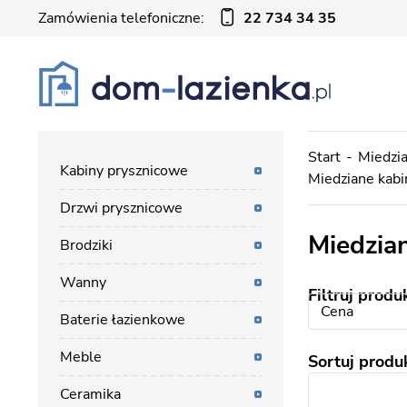
Zamówienia telefoniczne:
22 734 34 35
Start
Miedzia
Kabiny prysznicowe
Miedziane kab
Drzwi prysznicowe
Miedzia
Brodziki
Wanny
Filtruj produ
Cena
Baterie łazienkowe
Meble
Sortuj produ
Ceramika