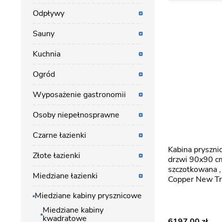
Odpływy
Sauny
Kuchnia
Ogród
Wyposażenie gastronomii
Osoby niepełnosprawne
Czarne łazienki
Kabina prysznicowa pełne
Złote łazienki
drzwi 90x90 c
szczotkowana 
Miedziane łazienki
Copper New T
Miedziane kabiny prysznicowe
Miedziane kabiny
kwadratowe
6197,00