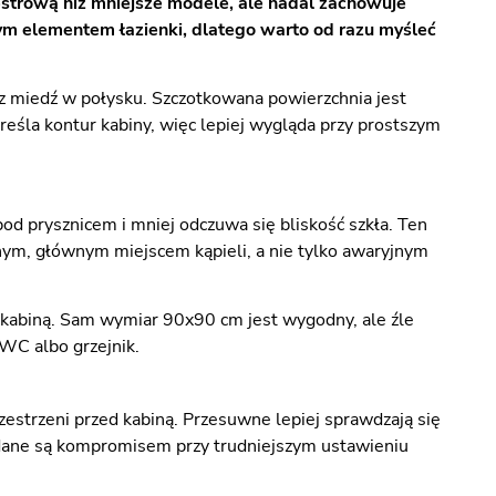
strową niż mniejsze modele, ale nadal zachowuje
ym elementem łazienki, dlatego warto od razu myśleć
z miedź w połysku. Szczotkowana powierzchnia jest
kreśla kontur kabiny, więc lepiej wygląda przy prostszym
od prysznicem i mniej odczuwa się bliskość szkła. Ten
nym, głównym miejscem kąpieli, a nie tylko awaryjnym
ed kabiną. Sam wymiar 90x90 cm jest wygodny, ale źle
 WC albo grzejnik.
zestrzeni przed kabiną. Przesuwne lepiej sprawdzają się
ładane są kompromisem przy trudniejszym ustawieniu