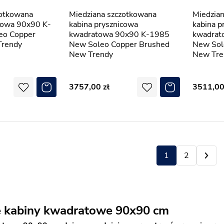
Miedziana szczotkowana
Miedziana szczotkowana
towa 90x90 K-
kabina prysznicowa
kabina p
eo Copper
kwadratowa 90x90 K-1985
kwadrat
Trendy
New Soleo Copper Brushed
New Sol
New Trendy
New Tre
3757,00
3511,0
1
2
e kabiny kwadratowe 90x90 cm