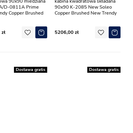
owa 90x90 miedziana
kabina kwadratowa składana
A/D-0811A Prime
90x90 K-2085 New Soleo
ndy Copper Brushed
Copper Brushed New Trendy
0
5206,00
Dostawa gratis
Dostawa gratis