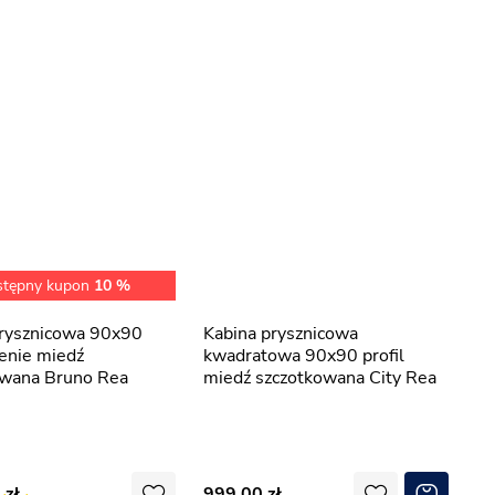
stępny kupon
10 %
Kabina prysznicowa
enie miedź
kwadratowa 90x90 profil
owana Bruno Rea
miedź szczotkowana City Rea
0
999,00