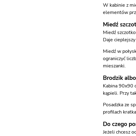
W kabinie z mi
elementów przy 
Miedź szczo
Miedź szczotko
Daje cieplejszy
Miedź w połysk
ograniczyć licz
mieszanki.
Brodzik alb
Kabina 90x90 c
kąpieli. Przy 
Posadzka ze sp
profilach kratk
Do czego po
Jeżeli chcesz 