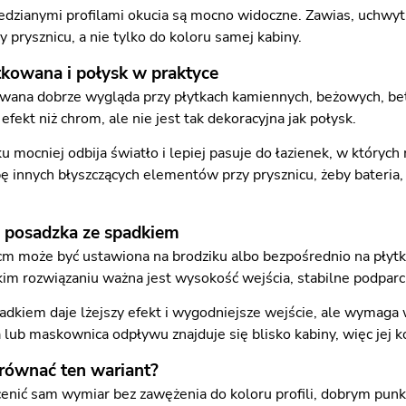
edzianymi profilami okucia są mocno widoczne. Zawias, uchwyt
prysznicu, a nie tylko do koloru samej kabiny.
tkowana i połysk w praktyce
wana dobrze wygląda przy płytkach kamiennych, beżowych, bet
 efekt niż chrom, ale nie jest tak dekoracyjna jak połysk.
u mocniej odbija światło i lepiej pasuje do łazienek, w któryc
bę innych błyszczących elementów przy prysznicu, żeby bateria,
o posadzka ze spadkiem
m może być ustawiona na brodziku albo bezpośrednio na płytk
takim rozwiązaniu ważna jest wysokość wejścia, stabilne podpa
adkiem daje lżejszy efekt i wygodniejsze wejście, ale wymaga
a lub maskownica odpływu znajduje się blisko kabiny, więc jej 
równać ten wariant?
ocenić sam wymiar bez zawężenia do koloru profili, dobrym pun