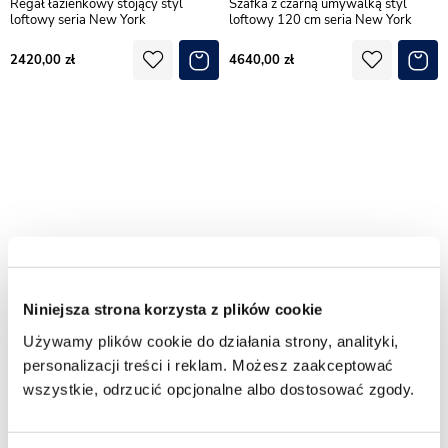
Regał łazienkowy stojący styl
Szafka z czarną umywalką styl
loftowy seria New York
loftowy 120 cm seria New York
2420,00
4640,00
Niniejsza strona korzysta z plików cookie
Używamy plików cookie do działania strony, analityki,
personalizacji treści i reklam. Możesz zaakceptować
Szafka z białą umywalką styl
Szafka z czarną umywalką styl
loftowy 120 cm seria New York
loftowy 100 cm seria New York
wszystkie, odrzucić opcjonalne albo dostosować zgody.
4430,00
3450,00