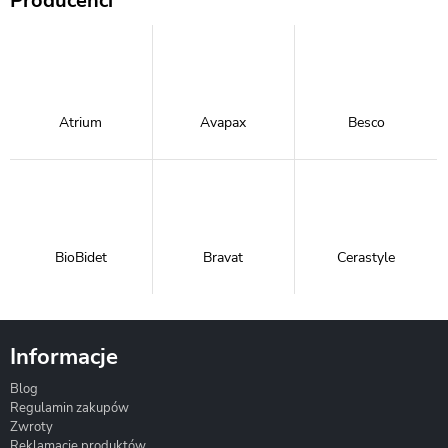
Producenci
Atrium
Avapax
Besco
BioBidet
Bravat
Cerastyle
Informacje
Blog
Corsan
Gante
Hydrosan
Regulamin zakupów
Zwroty
Reklamacje produktów