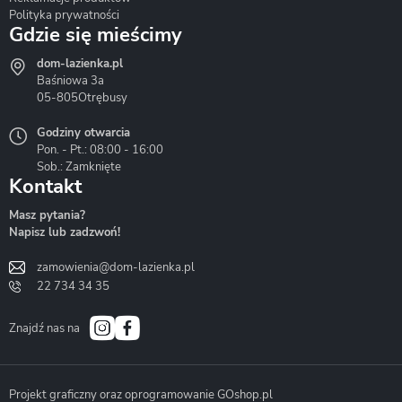
Polityka prywatności
Gdzie się mieścimy
dom-lazienka.pl
Hydrostop
Inea
Invena
Baśniowa 3a
05-805
Otrębusy
Godziny otwarcia
Pon. - Pt.: 08:00 - 16:00
Sob.: Zamknięte
Kontakt
Liveno
Loge Garden
Massi
Masz pytania?
Napisz lub zadzwoń!
zamowienia@dom-lazienka.pl
22 734 34 35
Mazur
Metal-Hurt
Moel
Bath&Spa
Znajdź nas na
Projekt graficzny oraz oprogramowanie GOshop.pl