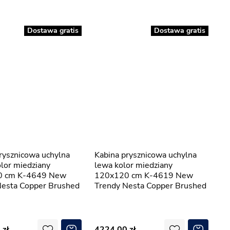
Dostawa gratis
Dostawa gratis
Kabina prysznicowa uchylna
lor miedziany
lewa kolor miedziany
0 cm K-4649 New
120x120 cm K-4619 New
Nesta Copper Brushed
Trendy Nesta Copper Brushed
0
4224,00