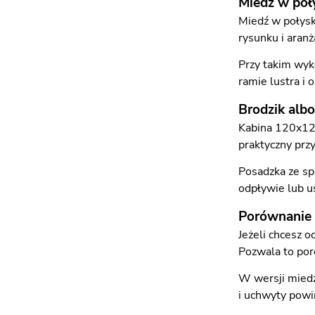
Miedź w poł
Miedź w połysk
rysunku i aran
Przy takim wyko
ramie lustra i 
Brodzik alb
Kabina 120x120
praktyczny prz
Posadzka ze sp
odpływie lub us
Porównanie 
Jeżeli chcesz 
Pozwala to por
W wersji miedz
i uchwyty powi