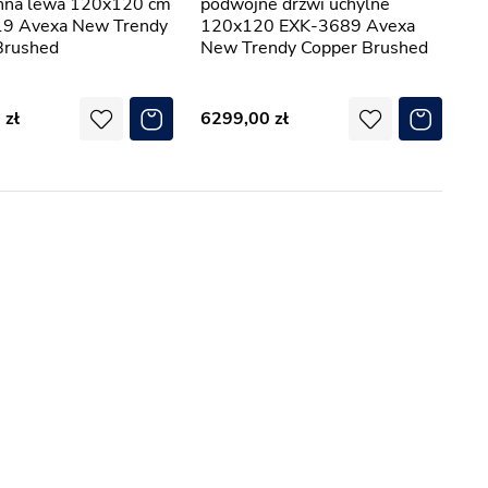
enna lewa 120x120 cm
podwójne drzwi uchylne
9 Avexa New Trendy
120x120 EXK-3689 Avexa
Brushed
New Trendy Copper Brushed
0
6299,00