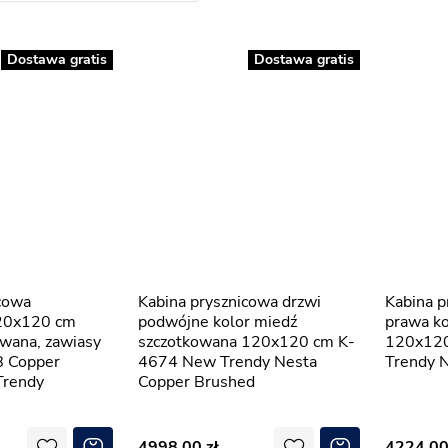
Dostawa gratis
Dostawa gratis
Kabina prysznicowa drzwi
Kabina prysznicowa uchylna
20x120 cm
podwójne kolor miedź
prawa ko
wana, zawiasy
szczotkowana 120x120 cm K-
120x12
8 Copper
4674 New Trendy Nesta
Trendy 
Trendy
Copper Brushed
4998,00
4224,0