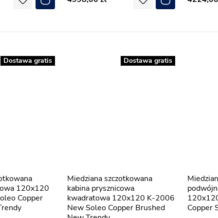
Dostawa gratis
Dostawa gratis
Miedziana szczotkowana
Miedziana kabina prysznicowa
atowa 120x120
kabina prysznicowa
podwójn
oleo Copper
kwadratowa 120x120 K-2006
120x120
Trendy
New Soleo Copper Brushed
Copper 
New Trendy