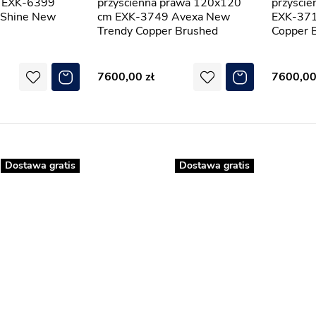
 EXK-6399
przyścienna prawa 120x120
przyści
 Shine New
cm EXK-3749 Avexa New
EXK-371
Trendy Copper Brushed
Copper 
7600,00
7600,0
Dostawa gratis
Dostawa gratis