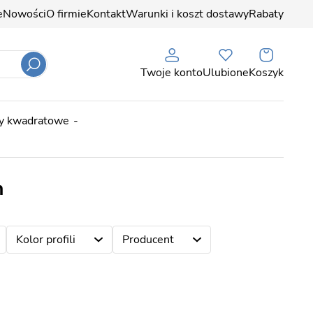
e
Nowości
O firmie
Kontakt
Warunki i koszt dostawy
Rabaty
Twoje konto
Ulubione
Koszyk
ny kwadratowe
m
Kolor profili
Producent