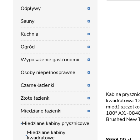
Odpływy
Sauny
Kuchnia
Ogród
Wyposażenie gastronomii
Osoby niepełnosprawne
Czarne łazienki
Kabina prysznicowa
Złote łazienki
kwadratowa 1
miedź szczotko
Miedziane łazienki
180º AXJ-084
Brushed New 
Miedziane kabiny prysznicowe
Miedziane kabiny
kwadratowe
8658,00