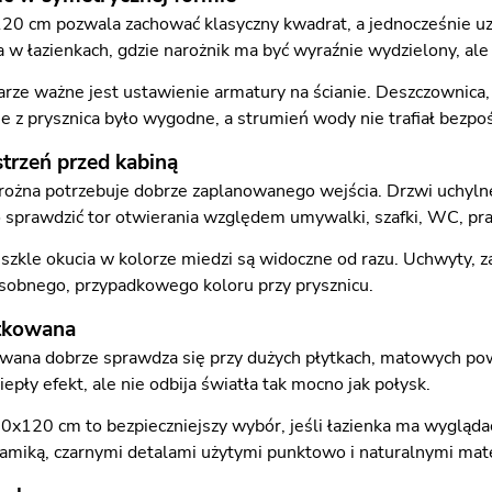
0 cm pozwala zachować klasyczny kwadrat, a jednocześnie uz
w łazienkach, gdzie narożnik ma być wyraźnie wydzielony, ale b
rze ważne jest ustawienie armatury na ścianie. Deszczownica, 
e z prysznica było wygodne, a strumień wody nie trafiał bezpoś
strzeń przed kabiną
rożna potrzebuje dobrze zaplanowanego wejścia. Drzwi uchyln
sprawdzić tor otwierania względem umywalki, szafki, WC, pralki
szkle okucia w kolorze miedzi są widoczne od razu. Uchwyty, z
osobnego, przypadkowego koloru przy prysznicu.
tkowana
wana dobrze sprawdza się przy dużych płytkach, matowych powie
ciepły efekt, ale nie odbija światła tak mocno jak połysk.
20x120 cm to bezpieczniejszy wybór, jeśli łazienka ma wygląda
eramiką, czarnymi detalami użytymi punktowo i naturalnymi mat