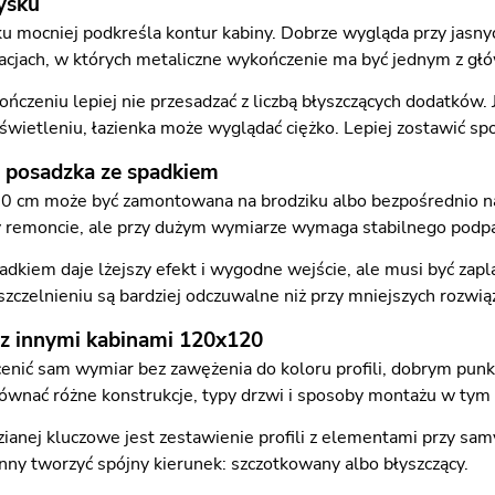
ysku
u mocniej podkreśla kontur kabiny. Dobrze wygląda przy jasnyc
żacjach, w których metaliczne wykończenie ma być jednym z g
ńczeniu lepiej nie przesadzać z liczbą błyszczących dodatków. Je
oświetleniu, łazienka może wyglądać ciężko. Lepiej zostawić s
o posadzka ze spadkiem
 cm może być zamontowana na brodziku albo bezpośrednio na p
y remoncie, ale przy dużym wymiarze wymaga stabilnego podpa
adkiem daje lżejszy efekt i wygodne wejście, ale musi być zap
zczelnieniu są bardziej odczuwalne niż przy mniejszych rozwią
z innymi kabinami 120x120
ocenić sam wymiar bez zawężenia do koloru profili, dobrym pun
ównać różne konstrukcje, typy drzwi i sposoby montażu w ty
ianej kluczowe jest zestawienie profili z elementami przy sam
nny tworzyć spójny kierunek: szczotkowany albo błyszczący.