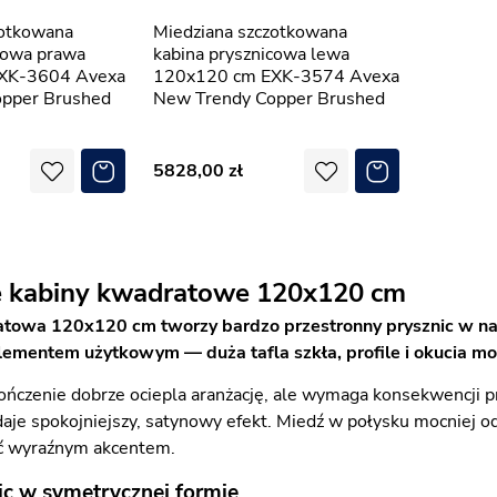
Miedziana szczotkowana
cowa prawa
kabina prysznicowa lewa
XK-3604 Avexa
120x120 cm EXK-3574 Avexa
pper Brushed
New Trendy Copper Brushed
5828,00
e kabiny kwadratowe 120x120 cm
towa 120x120 cm tworzy bardzo przestronny prysznic w naro
 elementem użytkowym — duża tafla szkła, profile i okucia
ńczenie dobrze ociepla aranżację, ale wymaga konsekwencji 
je spokojniejszy, satynowy efekt. Miedź w połysku mocniej odbi
yć wyraźnym akcentem.
ic w symetrycznej formie