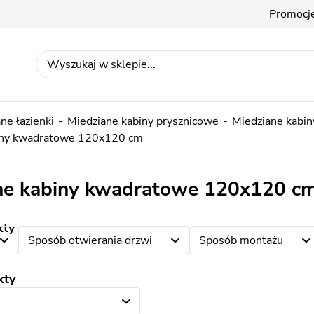
Promocj
ne łazienki
Miedziane kabiny prysznicowe
Miedziane kabi
iny kwadratowe 120x120 cm
ne kabiny kwadratowe 120x120 c
kty
Sposób otwierania drzwi
Sposób montażu
kty