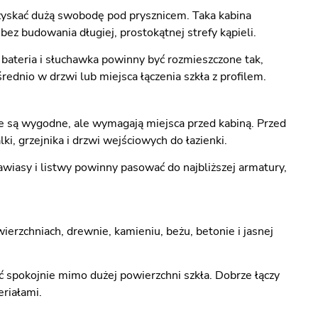
yskać dużą swobodę pod prysznicem. Taka kabina
ez budowania długiej, prostokątnej strefy kąpieli.
bateria i słuchawka powinny być rozmieszczone tak,
rednio w drzwi lub miejsca łączenia szkła z profilem.
e są wygodne, ale wymagają miejsca przed kabiną. Przed
, grzejnika i drzwi wejściowych do łazienki.
awiasy i listwy powinny pasować do najbliższej armatury,
rzchniach, drewnie, kamieniu, beżu, betonie i jasnej
ć spokojnie mimo dużej powierzchni szkła. Dobrze łączy
eriałami.