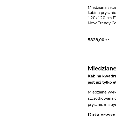
Miedziana szczotkowana
kabina pryszni
120x120 cm E
New Trendy Co
5828,00
Miedzian
Kabina kwadra
jest już tylko
Miedziane wyko
szczotkowana da
prysznic ma b
Duży pryszn