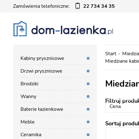
Zamówienia telefoniczne:
22 734 34 35
Start
Miedzia
Kabiny prysznicowe
Miedziane kab
Drzwi prysznicowe
Miedzia
Brodziki
Wanny
Filtruj produ
Cena
Baterie łazienkowe
Meble
Sortuj produ
Ceramika