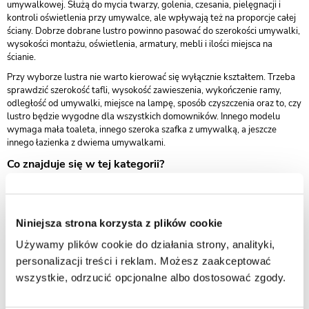
umywalkowej. Służą do mycia twarzy, golenia, czesania, pielęgnacji i
kontroli oświetlenia przy umywalce, ale wpływają też na proporcje całej
ściany. Dobrze dobrane lustro powinno pasować do szerokości umywalki,
wysokości montażu, oświetlenia, armatury, mebli i ilości miejsca na
ścianie.
Przy wyborze lustra nie warto kierować się wyłącznie kształtem. Trzeba
sprawdzić szerokość tafli, wysokość zawieszenia, wykończenie ramy,
odległość od umywalki, miejsce na lampę, sposób czyszczenia oraz to, czy
lustro będzie wygodne dla wszystkich domowników. Innego modelu
wymaga mała toaleta, innego szeroka szafka z umywalką, a jeszcze
innego łazienka z dwiema umywalkami.
Co znajduje się w tej kategorii?
Kategoria obejmuje lustra łazienkowe przeznaczone głównie do montażu
nad umywalką lub przy części pielęgnacyjnej. Mogą różnić się kształtem,
szerokością, wysokością, wykończeniem ramy, kolorem, sposobem
montażu i dopasowaniem do pozostałych mebli łazienkowych.
Niniejsza strona korzysta z plików cookie
To inna grupa niż
szafki z lustrem
. Tutaj głównym elementem jest sama
Używamy plików cookie do działania strony, analityki,
tafla lustra, bez zamykanej szafki za frontem. Jeśli przy umywalce
personalizacji treści i reklam. Możesz zaakceptować
potrzebujesz również miejsca na drobne kosmetyki, wtedy lepszym
rozwiązaniem może być szafka lustrzana. Jeśli lustro ma być częścią
wszystkie, odrzucić opcjonalne albo dostosować zgody.
szerszej zabudowy, warto porównać je także z kategorią
meble
łazienkowe
.