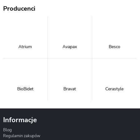
Producenci
Atrium
Avapax
Besco
BioBidet
Bravat
Cerastyle
Informacje
Blog
Corsan
Gante
Hydrosan
Regulamin zakupów