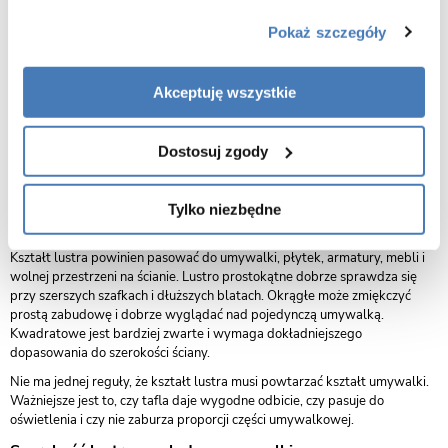
Lustro nad umywalkę — od czego zacząć?
Pokaż szczegóły
Najpierw trzeba sprawdzić szerokość umywalki, szafki pod umywalką i
wolnej ściany. Lustro może być węższe, równe lub szersze od umywalki,
ale powinno wyglądać proporcjonalnie do całej części umywalkowej.
Akceptuję wszystkie
Zbyt mała tafla może wyglądać przypadkowo, a zbyt szeroka może
kolidować z kinkietem, słupkiem, ścianą boczną albo innym meblem.
Warto też sprawdzić, gdzie znajduje się bateria. Przy wysokiej baterii
Dostosuj zgody
nablatowej albo płytkiej umywalce lustro nie powinno wisieć zbyt nisko.
Trzeba zostawić miejsce na wygodne korzystanie z armatury i na
czyszczenie tafli z kropli wody.
Tylko niezbędne
Kształt lustra a układ łazienki
Kształt lustra powinien pasować do umywalki, płytek, armatury, mebli i
wolnej przestrzeni na ścianie. Lustro prostokątne dobrze sprawdza się
przy szerszych szafkach i dłuższych blatach. Okrągłe może zmiękczyć
prostą zabudowę i dobrze wyglądać nad pojedynczą umywalką.
Kwadratowe jest bardziej zwarte i wymaga dokładniejszego
dopasowania do szerokości ściany.
Nie ma jednej reguły, że kształt lustra musi powtarzać kształt umywalki.
Ważniejsze jest to, czy tafla daje wygodne odbicie, czy pasuje do
oświetlenia i czy nie zaburza proporcji części umywalkowej.