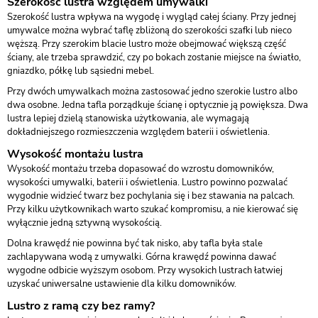
Szerokość lustra względem umywalki
Szerokość lustra wpływa na wygodę i wygląd całej ściany. Przy jednej
umywalce można wybrać taflę zbliżoną do szerokości szafki lub nieco
węższą. Przy szerokim blacie lustro może obejmować większą część
ściany, ale trzeba sprawdzić, czy po bokach zostanie miejsce na światło,
gniazdko, półkę lub sąsiedni mebel.
Przy dwóch umywalkach można zastosować jedno szerokie lustro albo
dwa osobne. Jedna tafla porządkuje ścianę i optycznie ją powiększa. Dwa
lustra lepiej dzielą stanowiska użytkowania, ale wymagają
dokładniejszego rozmieszczenia względem baterii i oświetlenia.
Wysokość montażu lustra
Wysokość montażu trzeba dopasować do wzrostu domowników,
wysokości umywalki, baterii i oświetlenia. Lustro powinno pozwalać
wygodnie widzieć twarz bez pochylania się i bez stawania na palcach.
Przy kilku użytkownikach warto szukać kompromisu, a nie kierować się
wyłącznie jedną sztywną wysokością.
Dolna krawędź nie powinna być tak nisko, aby tafla była stale
zachlapywana wodą z umywalki. Górna krawędź powinna dawać
wygodne odbicie wyższym osobom. Przy wysokich lustrach łatwiej
uzyskać uniwersalne ustawienie dla kilku domowników.
Lustro z ramą czy bez ramy?