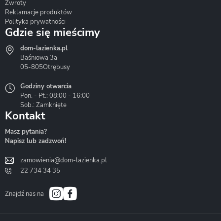
Zwroty
Reklamacje produktów
Polityka prywatności
Gdzie się mieścimy
dom-lazienka.pl
Hydrostop
Inea
Invena
Baśniowa 3a
05-805
Otrębusy
Godziny otwarcia
Pon. - Pt.: 08:00 - 16:00
Sob.: Zamknięte
Kontakt
Liveno
Loge Garden
Massi
Masz pytania?
Napisz lub zadzwoń!
zamowienia@dom-lazienka.pl
22 734 34 35
Mazur
Metal-Hurt
Moel
Bath&Spa
Znajdź nas na