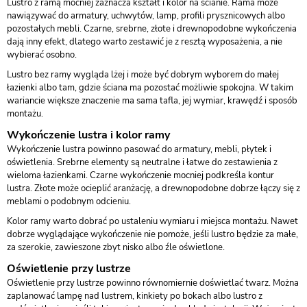
Lustro z ramą mocniej zaznacza kształt i kolor na ścianie. Rama może
nawiązywać do armatury, uchwytów, lamp, profili prysznicowych albo
pozostałych mebli. Czarne, srebrne, złote i drewnopodobne wykończenia
dają inny efekt, dlatego warto zestawić je z resztą wyposażenia, a nie
wybierać osobno.
Lustro bez ramy wygląda lżej i może być dobrym wyborem do małej
łazienki albo tam, gdzie ściana ma pozostać możliwie spokojna. W takim
wariancie większe znaczenie ma sama tafla, jej wymiar, krawędź i sposób
montażu.
Wykończenie lustra i kolor ramy
Wykończenie lustra powinno pasować do armatury, mebli, płytek i
oświetlenia. Srebrne elementy są neutralne i łatwe do zestawienia z
wieloma łazienkami. Czarne wykończenie mocniej podkreśla kontur
lustra. Złote może ocieplić aranżację, a drewnopodobne dobrze łączy się z
meblami o podobnym odcieniu.
Kolor ramy warto dobrać po ustaleniu wymiaru i miejsca montażu. Nawet
dobrze wyglądające wykończenie nie pomoże, jeśli lustro będzie za małe,
za szerokie, zawieszone zbyt nisko albo źle oświetlone.
Oświetlenie przy lustrze
Oświetlenie przy lustrze powinno równomiernie doświetlać twarz. Można
zaplanować lampę nad lustrem, kinkiety po bokach albo lustro z