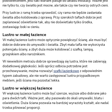
podświetleniem, jeśli taki wariant pasuje do układu instalacji. Ważne jest
nie tylko to, czy światło jest mocne, ale także czy nie tworzy ostrych cieni.
Przy lustrze z ramą trzeba sprawdzić, czy rama nie będzie zasłaniała
światła albo kolidowała z oprawą. Przy szerokich taflach dobrze jest
zaplanować oświetlenie tak, aby nie doświetlało tylko środka,
zostawiając boki w cieniu.
Lustro w małej łazience
W małej łazience lustro może optycznie powiększyć ścianę, ale musi być
dobrze dobrane do umywalki i światła. Zbyt mała tafla nie wykorzysta
potencjału ściany, a zbyt duża może kolidować z szafką, lampą,
grzejnikiem albo narożnikiem.
W niewielkim metrażu dobrze sprawdzają się lustra, które nie zabierają
dodatkowej głębokości. Jeśli oprócz odbicia potrzebne jest
przechowywanie, można rozważyć
szafki łazienkowe
z odpowiednim
typem zabudowy, ale nie warto zastępować lustra przypadkowym
meblem, jeśli ściana ma pozostać lekka.
Lustro w większej łazience
W większej łazience lustro może być szersze, wyższe albo dobrane jako
para dwóch tafli. Ważne jest, aby pasowało do skali umywalki, blatu i
oświetlenia. Duża ściana pozwala na bardziej wyrazisty kształt, ale nadal
trzeba pilnować proporcji.