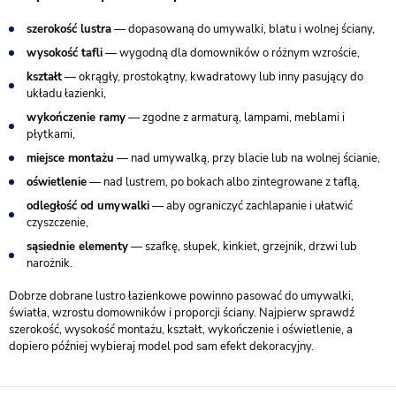
szerokość lustra
— dopasowaną do umywalki, blatu i wolnej ściany,
wysokość tafli
— wygodną dla domowników o różnym wzroście,
kształt
— okrągły, prostokątny, kwadratowy lub inny pasujący do
układu łazienki,
wykończenie ramy
— zgodne z armaturą, lampami, meblami i
płytkami,
miejsce montażu
— nad umywalką, przy blacie lub na wolnej ścianie,
oświetlenie
— nad lustrem, po bokach albo zintegrowane z taflą,
odległość od umywalki
— aby ograniczyć zachlapanie i ułatwić
czyszczenie,
sąsiednie elementy
— szafkę, słupek, kinkiet, grzejnik, drzwi lub
narożnik.
Dobrze dobrane lustro łazienkowe powinno pasować do umywalki,
światła, wzrostu domowników i proporcji ściany. Najpierw sprawdź
szerokość, wysokość montażu, kształt, wykończenie i oświetlenie, a
dopiero później wybieraj model pod sam efekt dekoracyjny.