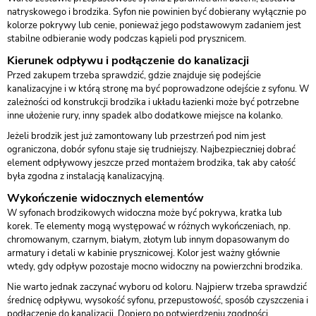
natryskowego i brodzika. Syfon nie powinien być dobierany wyłącznie po
kolorze pokrywy lub cenie, ponieważ jego podstawowym zadaniem jest
stabilne odbieranie wody podczas kąpieli pod prysznicem.
Kierunek odpływu i podłączenie do kanalizacji
Przed zakupem trzeba sprawdzić, gdzie znajduje się podejście
kanalizacyjne i w którą stronę ma być poprowadzone odejście z syfonu. W
zależności od konstrukcji brodzika i układu łazienki może być potrzebne
inne ułożenie rury, inny spadek albo dodatkowe miejsce na kolanko.
Jeżeli brodzik jest już zamontowany lub przestrzeń pod nim jest
ograniczona, dobór syfonu staje się trudniejszy. Najbezpieczniej dobrać
element odpływowy jeszcze przed montażem brodzika, tak aby całość
była zgodna z instalacją kanalizacyjną.
Wykończenie widocznych elementów
W syfonach brodzikowych widoczna może być pokrywa, kratka lub
korek. Te elementy mogą występować w różnych wykończeniach, np.
chromowanym, czarnym, białym, złotym lub innym dopasowanym do
armatury i detali w kabinie prysznicowej. Kolor jest ważny głównie
wtedy, gdy odpływ pozostaje mocno widoczny na powierzchni brodzika.
Nie warto jednak zaczynać wyboru od koloru. Najpierw trzeba sprawdzić
średnicę odpływu, wysokość syfonu, przepustowość, sposób czyszczenia i
podłączenie do kanalizacji. Dopiero po potwierdzeniu zgodności