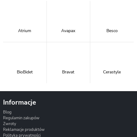
Atrium
Avapax
Besco
BioBidet
Bravat
Cerastyle
Informacje
Blog
Corsan
Gante
Hydrosan
Regulamin zakupów
Zwroty
Reklamacje produktów
Polityka prywatności