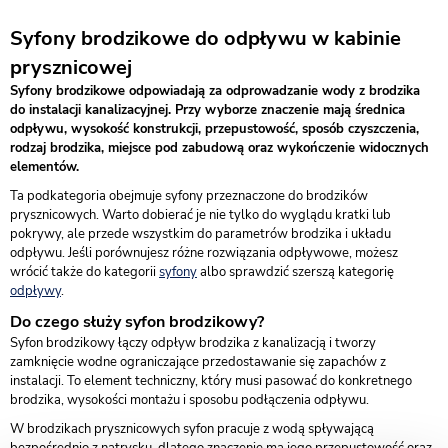
Syfony brodzikowe do odpływu w kabinie
prysznicowej
Syfony brodzikowe odpowiadają za odprowadzanie wody z brodzika
do instalacji kanalizacyjnej. Przy wyborze znaczenie mają średnica
odpływu, wysokość konstrukcji, przepustowość, sposób czyszczenia,
rodzaj brodzika, miejsce pod zabudową oraz wykończenie widocznych
elementów.
Ta podkategoria obejmuje syfony przeznaczone do brodzików
prysznicowych. Warto dobierać je nie tylko do wyglądu kratki lub
pokrywy, ale przede wszystkim do parametrów brodzika i układu
odpływu. Jeśli porównujesz różne rozwiązania odpływowe, możesz
wrócić także do kategorii
syfony
albo sprawdzić szerszą kategorię
odpływy
.
Do czego służy syfon brodzikowy?
Syfon brodzikowy łączy odpływ brodzika z kanalizacją i tworzy
zamknięcie wodne ograniczające przedostawanie się zapachów z
instalacji. To element techniczny, który musi pasować do konkretnego
brodzika, wysokości montażu i sposobu podłączenia odpływu.
W brodzikach prysznicowych syfon pracuje z wodą spływającą
bezpośrednio z natrysku, dlatego znaczenie ma jego przepustowość oraz