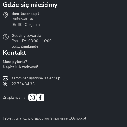
Gdzie się mieścimy
dom-lazienka.pl
Hydrostop
Inea
Invena
Baśniowa 3a
05-805
Otrębusy
Godziny otwarcia
Pon. - Pt.: 08:00 - 16:00
Sob.: Zamknięte
Kontakt
Liveno
Loge Garden
Massi
Masz pytania?
Napisz lub zadzwoń!
zamowienia@dom-lazienka.pl
22 734 34 35
Mazur
Metal-Hurt
Moel
Bath&Spa
Znajdź nas na
Projekt graficzny oraz oprogramowanie GOshop.pl