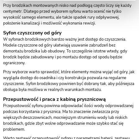
Przy brodzikach montowanych nisko nad podłogą często liczy się każdy
centymetr. Dlatego przed wyborem syfonu warto ocenić nie tylko
wysokość samego elementu, ale także spadek rury odpływowej,
położenie kanalizacji i możliwość wykonania rewizji.
Syfon czyszczony od góry
W syfonach brodzikowych bardzo ważny jest dostęp do czyszczenia.
Modele czyszczone od góry ułatwiają usuwanie zabrudzeń bez
demontażu brodzika lub obudowy. To szczególnie istotne wtedy, gdy
brodzik będzie zabudowany i po montażu dostęp od spodu będzie
ograniczony.
Przy wyborze warto sprawdzić, które elementy można wyjąć od góry, jak
wygląda dostęp do osadnika i czy konstrukcja pozwala na regularne
czyszczenie. Syfon brodzikowy powinien być dobrany tak, aby późniejsza
obsługa była możliwa w realnych warunkach montażu.
Przepustowość i praca z kabiną prysznicową
Przepustowość syfonu powinna odpowiadać ilości wody odprowadzanej
podczas korzystania z prysznica. Ma to znaczenie zwłaszcza przy
większych deszczownicach, mocniejszym strumieniu wody lub niskich
brodzikach, gdzie zbyt wolne odprowadzanie może szybko stać się
problemem.
Warto zestawić przepustowość syfonu z parametrami baterii, zestawu