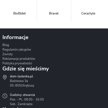
BioBidet
Bravat
Cerastyle
Informacje
Blog
Corsan
Gante
Hydrosan
Regulamin zakupów
Zwroty
Reklamacje produktów
Polityka prywatności
Gdzie się mieścimy
dom-lazienka.pl
Hydrostop
Inea
Invena
Baśniowa 3a
05-805
Otrębusy
Godziny otwarcia
Pon. - Pt.: 08:00 - 16:00
Sob.: Zamknięte