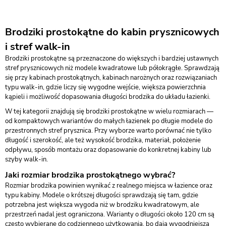
Brodziki prostokątne do kabin prysznicowych
i stref walk-in
Brodziki prostokątne są przeznaczone do większych i bardziej ustawnych
stref prysznicowych niż modele kwadratowe lub półokrągłe. Sprawdzają
się przy kabinach prostokątnych, kabinach narożnych oraz rozwiązaniach
typu walk-in, gdzie liczy się wygodne wejście, większa powierzchnia
kąpieli i możliwość dopasowania długości brodzika do układu łazienki.
W tej kategorii znajdują się brodziki prostokątne w wielu rozmiarach —
od kompaktowych wariantów do małych łazienek po długie modele do
przestronnych stref prysznica. Przy wyborze warto porównać nie tylko
długość i szerokość, ale też wysokość brodzika, materiał, położenie
odpływu, sposób montażu oraz dopasowanie do konkretnej kabiny lub
szyby walk-in.
Jaki rozmiar brodzika prostokątnego wybrać?
Rozmiar brodzika powinien wynikać z realnego miejsca w łazience oraz
typu kabiny. Modele o krótszej długości sprawdzają się tam, gdzie
potrzebna jest większa wygoda niż w brodziku kwadratowym, ale
przestrzeń nadal jest ograniczona. Warianty o długości około 120 cm są
często wybierane do codziennego użytkowania, bo dają wygodniejszą