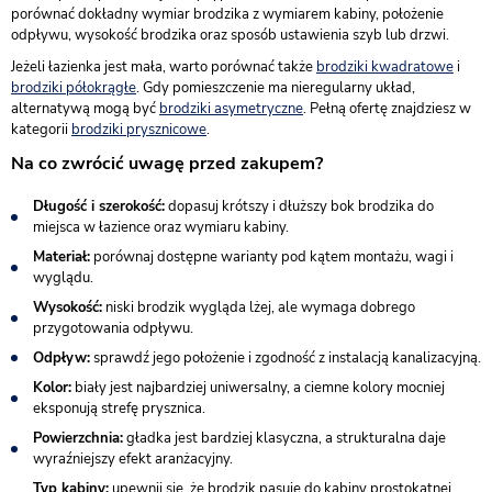
porównać dokładny wymiar brodzika z wymiarem kabiny, położenie
odpływu, wysokość brodzika oraz sposób ustawienia szyb lub drzwi.
Jeżeli łazienka jest mała, warto porównać także
brodziki kwadratowe
i
brodziki półokrągłe
. Gdy pomieszczenie ma nieregularny układ,
alternatywą mogą być
brodziki asymetryczne
. Pełną ofertę znajdziesz w
kategorii
brodziki prysznicowe
.
Na co zwrócić uwagę przed zakupem?
Długość i szerokość:
dopasuj krótszy i dłuższy bok brodzika do
miejsca w łazience oraz wymiaru kabiny.
Materiał:
porównaj dostępne warianty pod kątem montażu, wagi i
wyglądu.
Wysokość:
niski brodzik wygląda lżej, ale wymaga dobrego
przygotowania odpływu.
Odpływ:
sprawdź jego położenie i zgodność z instalacją kanalizacyjną.
Kolor:
biały jest najbardziej uniwersalny, a ciemne kolory mocniej
eksponują strefę prysznica.
Powierzchnia:
gładka jest bardziej klasyczna, a strukturalna daje
wyraźniejszy efekt aranżacyjny.
Typ kabiny:
upewnij się, że brodzik pasuje do kabiny prostokątnej,