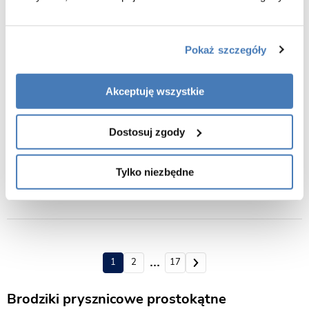
Pokaż szczegóły
Dostępny kupon
10 %
Dostępny kupon
10 %
Akceptuję wszystkie
Brodzik prostokątny biały struktura
Brodzik prostokątny czarny
kamienia smc 100x80 Magnum
struktura kamienia smc 120x90
White Rea
Magnum Black Rea
Dostosuj zgody
619,00
759,00
Tylko niezbędne
1
2
9
17
Brodziki prysznicowe prostokątne