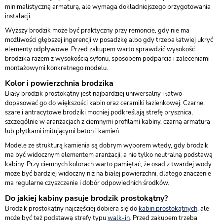
minimalistyczną armaturą, ale wymaga dokładniejszego przygotowania
instalacji.
Wyższy brodzik może być praktyczny przy remoncie, gdy nie ma
możliwości głębszej ingerencji w posadzkę albo gdy trzeba łatwiej ukryć
elementy odpływowe. Przed zakupem warto sprawdzić wysokość
brodzika razem z wysokością syfonu, sposobem podparcia i zaleceniami
montażowymi konkretnego modelu.
Kolor i powierzchnia brodzika
Biały brodzik prostokątny jest najbardziej uniwersalny i łatwo
dopasować go do większości kabin oraz ceramiki łazienkowej. Czarne,
szare i antracytowe brodziki mocniej podkreślają strefę prysznica,
szczególnie w aranżacjach z ciemnymi profilami kabiny, czarną armaturą
lub płytkami imitującymi beton i kamień.
Modele ze strukturą kamienia są dobrym wyborem wtedy, gdy brodzik
ma być widocznym elementem aranżacji, a nie tylko neutralną podstawą
kabiny. Przy ciemnych kolorach warto pamiętać, że osad z twardej wody
może być bardziej widoczny niż na białej powierzchni, dlatego znaczenie
ma regularne czyszczenie i dobór odpowiednich środków.
Do jakiej kabiny pasuje brodzik prostokątny?
Brodzik prostokątny najczęściej dobiera się do
kabin prostokątnych
, ale
może być też podstawą strefy typu
walk-in
. Przed zakupem trzeba