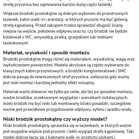
strefę prysznica bez zajmowania bardzo dużej części łazienki.
Większe brodziki prostokątne są dobrym wyborem do przestronnych
łazienek, kabin walk-in i aranżacji, w których prysznic ma być główną
strefą kąpielową. Przed zakupem trzeba sprawdzić długość ściany,
miejsce na wejście, położenie odpływu oraz to, czy brodzik nie będzie
kolidował z WC, umywalką, pralką, grzejnikiem lub meblami
łazienkowymi.
Materiał, wysokość i sposób montażu
Brodziki prostokątne mogą różnić się materiałem, wysokością, wagą oraz
wykończeniem powierzchni. Modele akrylowe są często wybierane do
klasycznych kabin prysznicowych, a brodziki konglomeratowe i SMC
dobrze pasują do nowoczesnych stref prysznica, zwłaszcza gdy ważny
jest niski montaż i bardziej jednolity efekt wizualny.
Materiał warto dobierać nie tylko po cenie, ale też po sposobie montażu,
wadze brodzika, oczekiwanym wyglądzie i warunkach instalacyjnych.
Jeżeli brodzik ma być niski lub montowany blisko posadzki, szczególnie
ważne jest prawidłowe przygotowanie odpływu, syfonu i spadku wody.
Niski brodzik prostokątny czy wyższy model?
Niski brodzik prostokątny sprawdza się w łazienkach, w których ważne
jest wygodne wejście pod prysznic i lekki wygląd strefy kąpielowej. Taki
model dobrze łączy się z kabinami walk-in, prostymi szybami i