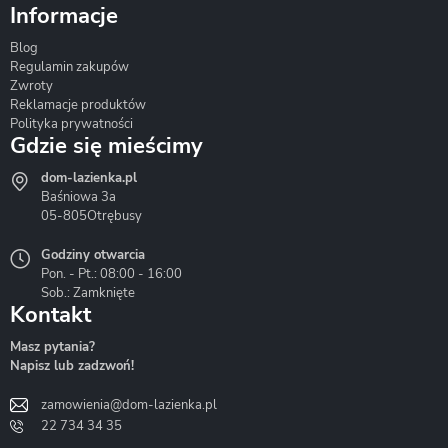
Informacje
Blog
Corsan
Gante
Hydrosan
Regulamin zakupów
Zwroty
Reklamacje produktów
Polityka prywatności
Gdzie się mieścimy
dom-lazienka.pl
Hydrostop
Inea
Invena
Baśniowa 3a
05-805
Otrębusy
Godziny otwarcia
Pon. - Pt.: 08:00 - 16:00
Sob.: Zamknięte
Kontakt
Liveno
Loge Garden
Massi
Masz pytania?
Napisz lub zadzwoń!
zamowienia@dom-lazienka.pl
22 734 34 35