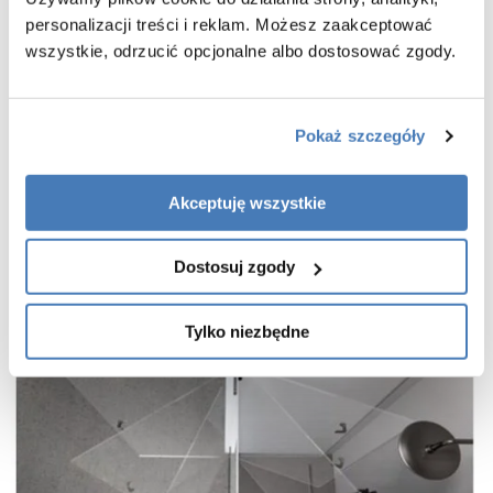
powłoka Active Shield 2.0 ułatwiająca utrzymanie czystości
personalizacji treści i reklam. Możesz zaakceptować
praktyczny uchwyt drzwi
wszystkie, odrzucić opcjonalne albo dostosować zgody.
cienkie, niemal niewidoczne profile w kolorze złota szczotkowanego
wieszak na ręcznik w zestawie
gwarancja 7 lat
Pokaż szczegóły
Akceptuję wszystkie
Dostosuj zgody
Tylko niezbędne