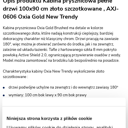
Opis produktu Kabina prysznicowa pełne
drzwi 100x90 cm złoto szczotkowane , AXJ-
0606 Oxia Gold New Trendy
Kabina prysznicowa Oxia Gold Brushed ma detale w kolorze
szczotkowanego złota, które nadają konstrukcji cieplejszy, bardziej
dekoracyjny charakter niż klasyczny chrom. Drzwi pracują na zawiasie
180°, więc można je otwierać zarówno do środka, jak i na zewnątrz,
zależnie od układu łazienki. Tafle z hartowanego szkła 8 mm pokryto
powłoką Active Shield 2.0, ograniczającą przywieranie osadów z wody.
Model można zamontować na brodziku lub bezpośrednio na posadzce.
Charakterystyka kabiny Oxia New Trendy wykończenie złoto
szczotkowane :
drzwi podwójne uchylne na zewnątrz i do wewnątrz zawiasy 180º
wymiary: 100 cm bok lewy x 90 cm bok prawy
wysokość 200 cm
do kompletowania z brodzikiem lub bez - możliwy montaż na
posadzce
Niniejsza strona korzysta z plików cookie
bezpieczne szkło hartowane przezroczyste o grubości 8 mm
Używamy plików cookie do działania strony, analityki,