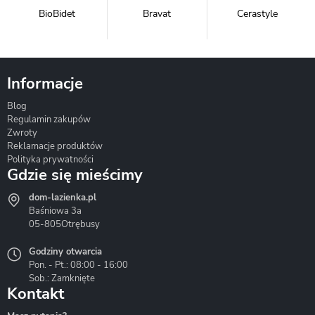
BioBidet
Bravat
Cerastyle
Informacje
Blog
Corsan
Gante
Hydrosan
Regulamin zakupów
Zwroty
Reklamacje produktów
Polityka prywatności
Gdzie się mieścimy
dom-lazienka.pl
Hydrostop
Inea
Invena
Baśniowa 3a
05-805
Otrębusy
Godziny otwarcia
Pon. - Pt.: 08:00 - 16:00
Sob.: Zamknięte
Kontakt
Liveno
Loge Garden
Massi