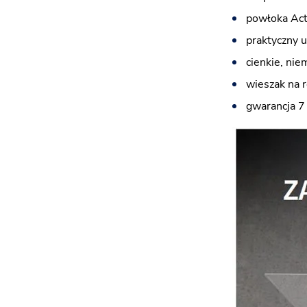
powłoka Acti
praktyczny 
cienkie, nie
wieszak na 
gwarancja 7 