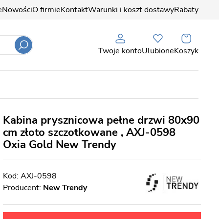
e
Nowości
O firmie
Kontakt
Warunki i koszt dostawy
Rabaty
Twoje konto
Ulubione
Koszyk
Kabina prysznicowa pełne drzwi 80x90
cm złoto szczotkowane , AXJ-0598
Oxia Gold New Trendy
AXJ-0598
Producent:
New Trendy