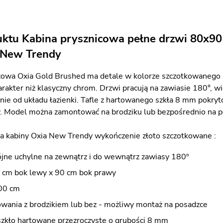
uktu Kabina prysznicowa pełne drzwi 80x90
 New Trendy
cowa Oxia Gold Brushed ma detale w kolorze szczotkowanego złot
rakter niż klasyczny chrom. Drzwi pracują na zawiasie 180°, wi
żnie od układu łazienki. Tafle z hartowanego szkła 8 mm pokryt
. Model można zamontować na brodziku lub bezpośrednio na p
a kabiny Oxia New Trendy wykończenie złoto szczotkowane :
jne uchylne na zewnątrz i do wewnątrz zawiasy 180º
 cm bok lewy x 90 cm bok prawy
00 cm
wania z brodzikiem lub bez - możliwy montaż na posadzce
szkło hartowane przezroczyste o grubości 8 mm