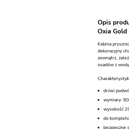
Opis prod
Oxia Gold
Kabina pryszni
dekoracyjny cha
zewnątrz, zale
osadów z wody
Charakterystyk
drzwi podwó
wymiary: 80
wysokość 2
do kompleto
bezpieczne 