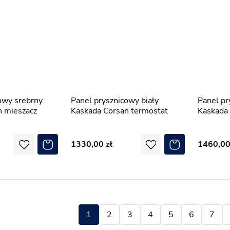
Panel prysznicowy biały
Panel prysznicowy czarny
n mieszacz
Kaskada Corsan termostat
Kaskada 
1330,00
1460,0
1
2
3
4
5
6
7