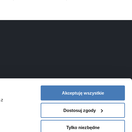
NewTrendy
Novoterm
Inwestycje
Swiac
Swiss Liniger
Akceptuję wszystkie
sz
Dostosuj zgody
Tylko niezbędne
Projekt graficzny oraz oprogramowanie GOshop.pl