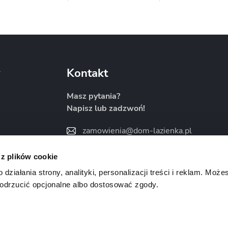
Metal-Hurt
Moel
New Trendy
y
Kontakt
Masz pytania?
Napisz lub zadzwoń!
Sanitti
Savana
Skiendi
zamowienia@dom-lazienka.pl
22 734 34 35
:00
 z plików cookie
Znajdź nas na
ziałania strony, analityki, personalizacji treści i reklam. Może
odrzucić opcjonalne albo dostosować zgody.
Vertisso