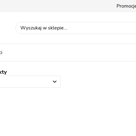
Promocj
i
kty