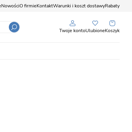
e
Nowości
O firmie
Kontakt
Warunki i koszt dostawy
Rabaty
Twoje konto
Ulubione
Koszyk