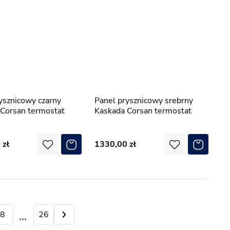
Panel prysznicowy srebrny
Corsan termostat
Kaskada Corsan termostat
0
1330,00
8
9
26