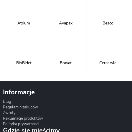
Atrium
Avapax
Besco
BioBidet
Bravat
Cerastyle
Informacje
Blog
Corsan
Gante
Hydrosan
Regulamin zakupów
Zwroty
Reklamacje produktów
Polityka prywatności
Gdzie się mieścimy