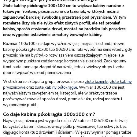
Złote kabiny półokrągłe 100x100 cm to większe kabiny narożne z
łukowym frontem, przeznaczone do łazienek, w których można
zaplanować bardziej swobodną przestrzeń pod prysznicem. W tym
rozmiarze liczy się nie tylko efekt złotych profili, ale też promień
kabiny, sposób otwierania drzwi, montaż na brodziku lub posadzce
oraz wygodne ustawienie armatury wewnątrz kabiny.
Rozmiar 100x100 cm daje wyraźnie więcej miejsca niż standardowe
kabiny półokrągłe 80x80 lub 90x90 cm. Taki wybór ma sens wtedy, gdy
prysznic nie ma być tylko rozwiązaniem oszczędzającym miejsce, ale
wygodnym punktem codziennego korzystania z łazienki. Zaokrąglony
front nadal pomaga złagodzić narożnik, jednak większy obrys trzeba
dobrze wpisać w układ pomieszczenia.
W strukturze sklepu ta grupa prowadzi przez
złote łazienki
,
złote kabiny
prysznicowe
oraz
złote kabiny półokrągłe
. Wymiar 100x100 cm jest
najważniejszym zawężeniem tej kategorii, ale w praktyce trzeba
porównywać również sposób drzwi, promień łuku, rodzaj montażu i
wykończenie profili.
Co daje kabina półokrągła 100x100 cm?
Największą różnicą jest wygoda ruchu. W kabinie 100x100 cm łatwiej
korzystać z baterii, deszczownicy, półki prysznicowej lub uchwytu bez
ciągłego kontaktu z drzwiami i ścianami. Większy wymiar pomaga także