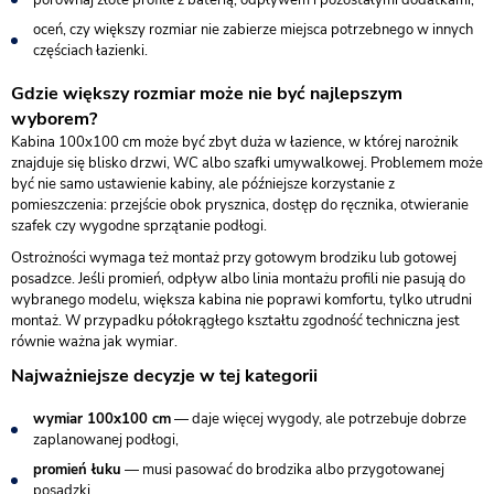
oceń, czy większy rozmiar nie zabierze miejsca potrzebnego w innych
częściach łazienki.
Gdzie większy rozmiar może nie być najlepszym
wyborem?
Kabina 100x100 cm może być zbyt duża w łazience, w której narożnik
znajduje się blisko drzwi, WC albo szafki umywalkowej. Problemem może
być nie samo ustawienie kabiny, ale późniejsze korzystanie z
pomieszczenia: przejście obok prysznica, dostęp do ręcznika, otwieranie
szafek czy wygodne sprzątanie podłogi.
Ostrożności wymaga też montaż przy gotowym brodziku lub gotowej
posadzce. Jeśli promień, odpływ albo linia montażu profili nie pasują do
wybranego modelu, większa kabina nie poprawi komfortu, tylko utrudni
montaż. W przypadku półokrągłego kształtu zgodność techniczna jest
równie ważna jak wymiar.
Najważniejsze decyzje w tej kategorii
wymiar 100x100 cm
— daje więcej wygody, ale potrzebuje dobrze
zaplanowanej podłogi,
promień łuku
— musi pasować do brodzika albo przygotowanej
posadzki,