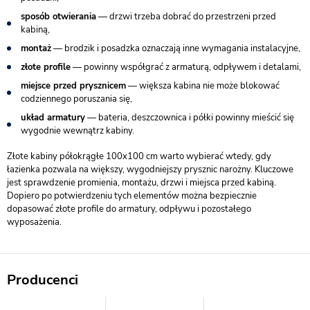
sposób otwierania
— drzwi trzeba dobrać do przestrzeni przed
kabiną,
montaż
— brodzik i posadzka oznaczają inne wymagania instalacyjne,
złote profile
— powinny współgrać z armaturą, odpływem i detalami,
miejsce przed prysznicem
— większa kabina nie może blokować
codziennego poruszania się,
układ armatury
— bateria, deszczownica i półki powinny mieścić się
wygodnie wewnątrz kabiny.
Złote kabiny półokrągłe 100x100 cm warto wybierać wtedy, gdy
łazienka pozwala na większy, wygodniejszy prysznic narożny. Kluczowe
jest sprawdzenie promienia, montażu, drzwi i miejsca przed kabiną.
Dopiero po potwierdzeniu tych elementów można bezpiecznie
dopasować złote profile do armatury, odpływu i pozostałego
wyposażenia.
Producenci