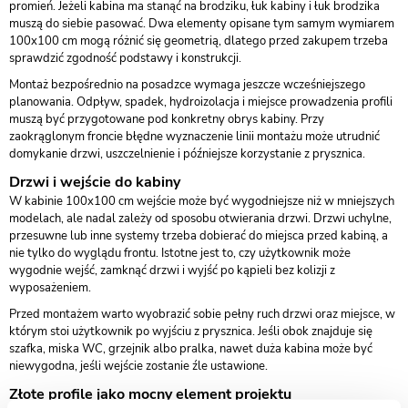
promień. Jeżeli kabina ma stanąć na brodziku, łuk kabiny i łuk brodzika
muszą do siebie pasować. Dwa elementy opisane tym samym wymiarem
100x100 cm mogą różnić się geometrią, dlatego przed zakupem trzeba
sprawdzić zgodność podstawy i konstrukcji.
Montaż bezpośrednio na posadzce wymaga jeszcze wcześniejszego
planowania. Odpływ, spadek, hydroizolacja i miejsce prowadzenia profili
muszą być przygotowane pod konkretny obrys kabiny. Przy
zaokrąglonym froncie błędne wyznaczenie linii montażu może utrudnić
domykanie drzwi, uszczelnienie i późniejsze korzystanie z prysznica.
Drzwi i wejście do kabiny
W kabinie 100x100 cm wejście może być wygodniejsze niż w mniejszych
modelach, ale nadal zależy od sposobu otwierania drzwi. Drzwi uchylne,
przesuwne lub inne systemy trzeba dobierać do miejsca przed kabiną, a
nie tylko do wyglądu frontu. Istotne jest to, czy użytkownik może
wygodnie wejść, zamknąć drzwi i wyjść po kąpieli bez kolizji z
wyposażeniem.
Przed montażem warto wyobrazić sobie pełny ruch drzwi oraz miejsce, w
którym stoi użytkownik po wyjściu z prysznica. Jeśli obok znajduje się
szafka, miska WC, grzejnik albo pralka, nawet duża kabina może być
niewygodna, jeśli wejście zostanie źle ustawione.
Złote profile jako mocny element projektu