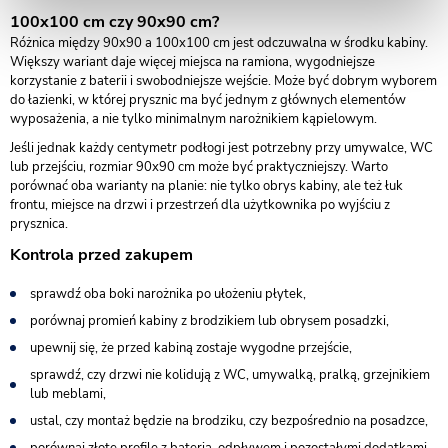
100x100 cm czy 90x90 cm?
Różnica między 90x90 a 100x100 cm jest odczuwalna w środku kabiny.
Większy wariant daje więcej miejsca na ramiona, wygodniejsze
korzystanie z baterii i swobodniejsze wejście. Może być dobrym wyborem
do łazienki, w której prysznic ma być jednym z głównych elementów
wyposażenia, a nie tylko minimalnym narożnikiem kąpielowym.
Jeśli jednak każdy centymetr podłogi jest potrzebny przy umywalce, WC
lub przejściu, rozmiar 90x90 cm może być praktyczniejszy. Warto
porównać oba warianty na planie: nie tylko obrys kabiny, ale też łuk
frontu, miejsce na drzwi i przestrzeń dla użytkownika po wyjściu z
prysznica.
Kontrola przed zakupem
sprawdź oba boki narożnika po ułożeniu płytek,
porównaj promień kabiny z brodzikiem lub obrysem posadzki,
upewnij się, że przed kabiną zostaje wygodne przejście,
sprawdź, czy drzwi nie kolidują z WC, umywalką, pralką, grzejnikiem
lub meblami,
ustal, czy montaż będzie na brodziku, czy bezpośrednio na posadzce,
porównaj złote profile z baterią, odpływem i pozostałymi dodatkami,