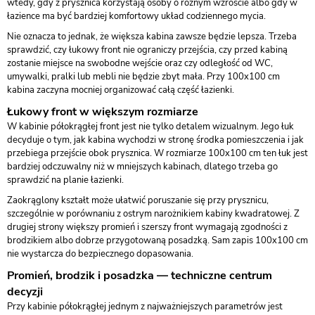
wtedy, gdy z prysznica korzystają osoby o różnym wzroście albo gdy w
łazience ma być bardziej komfortowy układ codziennego mycia.
Nie oznacza to jednak, że większa kabina zawsze będzie lepsza. Trzeba
sprawdzić, czy łukowy front nie ograniczy przejścia, czy przed kabiną
zostanie miejsce na swobodne wejście oraz czy odległość od WC,
umywalki, pralki lub mebli nie będzie zbyt mała. Przy 100x100 cm
kabina zaczyna mocniej organizować całą część łazienki.
Łukowy front w większym rozmiarze
W kabinie półokrągłej front jest nie tylko detalem wizualnym. Jego łuk
decyduje o tym, jak kabina wychodzi w stronę środka pomieszczenia i jak
przebiega przejście obok prysznica. W rozmiarze 100x100 cm ten łuk jest
bardziej odczuwalny niż w mniejszych kabinach, dlatego trzeba go
sprawdzić na planie łazienki.
Zaokrąglony kształt może ułatwić poruszanie się przy prysznicu,
szczególnie w porównaniu z ostrym narożnikiem kabiny kwadratowej. Z
drugiej strony większy promień i szerszy front wymagają zgodności z
brodzikiem albo dobrze przygotowaną posadzką. Sam zapis 100x100 cm
nie wystarcza do bezpiecznego dopasowania.
Promień, brodzik i posadzka — techniczne centrum
decyzji
Przy kabinie półokrągłej jednym z najważniejszych parametrów jest