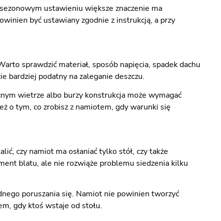
zy sezonowym ustawieniu większe znaczenie ma
winien być ustawiany zgodnie z instrukcją, a przy
Warto sprawdzić materiał, sposób napięcia, spadek dachu
zie bardziej podatny na zaleganie deszczu.
ocnym wietrze albo burzy konstrukcja może wymagać
też o tym, co zrobisz z namiotem, gdy warunki się
lić, czy namiot ma osłaniać tylko stół, czy także
ment blatu, ale nie rozwiąże problemu siedzenia kilku
odnego poruszania się. Namiot nie powinien tworzyć
m, gdy ktoś wstaje od stołu.