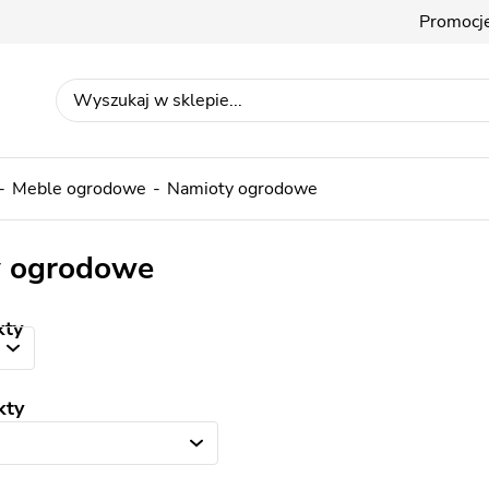
Promocj
Meble ogrodowe
Namioty ogrodowe
y ogrodowe
kty
kty