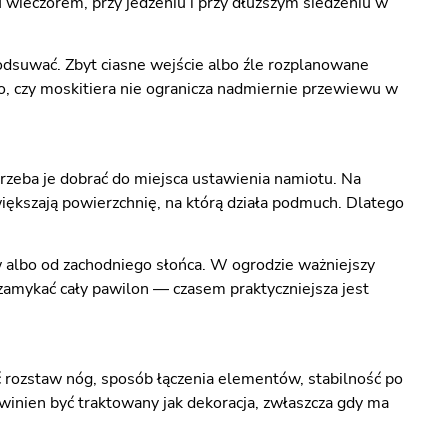
 wieczorem, przy jedzeniu i przy dłuższym siedzeniu w
odsuwać. Zbyt ciasne wejście albo źle rozplanowane
o, czy moskitiera nie ogranicza nadmiernie przewiewu w
trzeba je dobrać do miejsca ustawienia namiotu. Na
iększają powierzchnię, na którą działa podmuch. Dlatego
ów albo od zachodniego słońca. W ogrodzie ważniejszy
 zamykać cały pawilon — czasem praktyczniejsza jest
 rozstaw nóg, sposób łączenia elementów, stabilność po
inien być traktowany jak dekoracja, zwłaszcza gdy ma