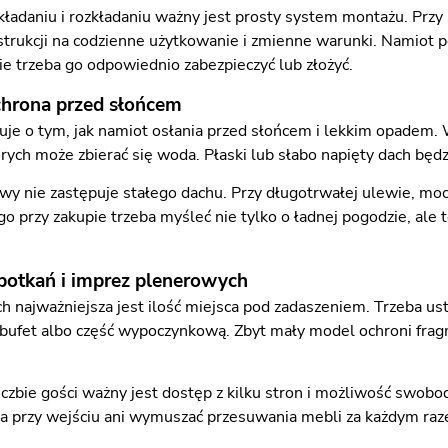
kładaniu i rozkładaniu ważny jest prosty system montażu. Pr
trukcji na codzienne użytkowanie i zmienne warunki. Namiot po
ie trzeba go odpowiednio zabezpieczyć lub złożyć.
ochrona przed słońcem
uje o tym, jak namiot osłania przed słońcem i lekkim opadem. 
órych może zbierać się woda. Płaski lub słabo napięty dach będ
y nie zastępuje stałego dachu. Przy długotrwałej ulewie, m
go przy zakupie trzeba myśleć nie tylko o ładnej pogodzie, ale 
potkań i imprez plenerowych
h najważniejsza jest ilość miejsca pod zadaszeniem. Trzeba usta
l, bufet albo część wypoczynkową. Zbyt mały model ochroni frag
liczbie gości ważny jest dostęp z kilku stron i możliwość swob
a przy wejściu ani wymuszać przesuwania mebli za każdym raze