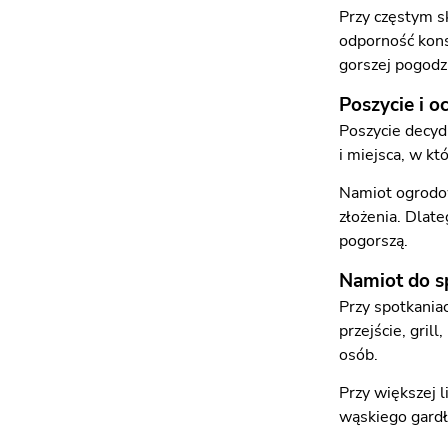
Przy częstym s
odporność kons
gorszej pogodz
Poszycie i 
Poszycie decyd
i miejsca, w kt
Namiot ogrodow
złożenia. Dlate
pogorszą.
Namiot do s
Przy spotkaniac
przejście, gril
osób.
Przy większej 
wąskiego gardł