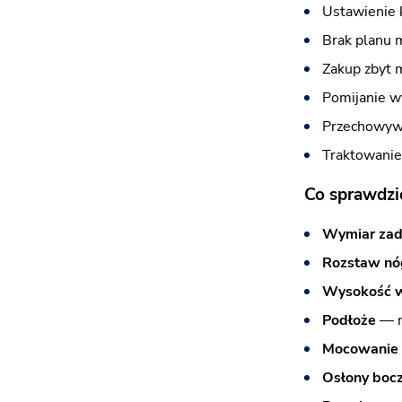
Ustawienie 
Brak planu 
Zakup zbyt m
Pomijanie w
Przechowywa
Traktowanie
Co sprawdzi
Wymiar zad
Rozstaw nó
Wysokość w
Podłoże
— na
Mocowanie
Osłony boc