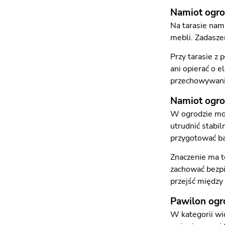
Namiot ogro
Na tarasie nam
mebli. Zadasze
Przy tarasie z
ani opierać o e
przechowywania
Namiot ogr
W ogrodzie moż
utrudnić stabi
przygotować ba
Znaczenie ma te
zachować bezpi
przejść między
Pawilon ogr
W kategorii wi