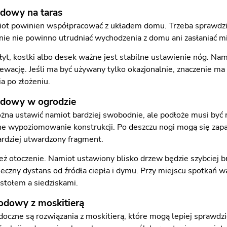
dowy na taras
iot powinien współpracować z układem domu. Trzeba sprawdzić 
nie nie powinno utrudniać wychodzenia z domu ani zasłaniać mi
 płyt, kostki albo desek ważne jest stabilne ustawienie nóg. N
lewację. Jeśli ma być używany tylko okazjonalnie, znaczenie ma
 po złożeniu.
odowy w ogrodzie
na ustawić namiot bardziej swobodnie, ale podłoże musi być 
lne wypoziomowanie konstrukcji. Po deszczu nogi mogą się zapa
rdziej utwardzony fragment.
ż otoczenie. Namiot ustawiony blisko drzew będzie szybciej brud
eczny dystans od źródła ciepła i dymu. Przy miejscu spotkań 
 stołem a siedziskami.
odowy z moskitierą
doczne są rozwiązania z moskitierą, które mogą lepiej sprawdz