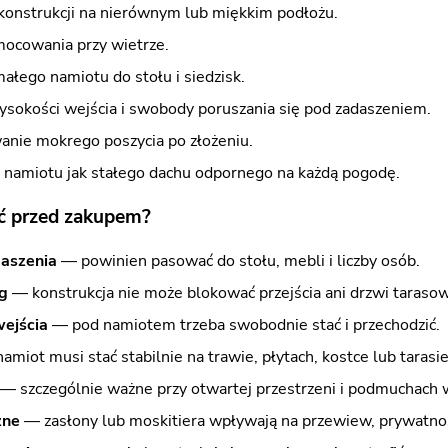
konstrukcji na nierównym lub miękkim podłożu.
mocowania przy wietrze.
ałego namiotu do stołu i siedzisk.
ysokości wejścia i swobody poruszania się pod zadaszeniem.
nie mokrego poszycia po złożeniu.
 namiotu jak stałego dachu odpornego na każdą pogodę.
ć przed zakupem?
aszenia
— powinien pasować do stołu, mebli i liczby osób.
g
— konstrukcja nie może blokować przejścia ani drzwi taraso
ejścia
— pod namiotem trzeba swobodnie stać i przechodzić.
miot musi stać stabilnie na trawie, płytach, kostce lub tarasie
— szczególnie ważne przy otwartej przestrzeni i podmuchach w
zne
— zasłony lub moskitiera wpływają na przewiew, prywatno