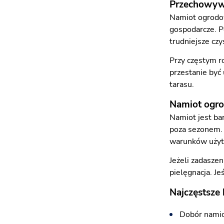
Przechowywa
Namiot ogrodow
gospodarcze. P
trudniejsze cz
Przy częstym r
przestanie być
tarasu.
Namiot ogro
Namiot jest bar
poza sezonem. 
warunków użyt
Jeżeli zadasze
pielęgnacja. Je
Najczęstsze
Dobór namio