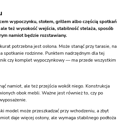
u
em wypoczynku, stołem, grillem albo częścią spotkań
ale też wysokość wejścia, stabilność stelaża, sposób
órym namiot będzie rozstawiany.
urat potrzebna jest osłona. Może stanąć przy tarasie, na
na spotkanie rodzinne. Punktem nadrzędnym dla tej
narożnik czy komplet wypoczynkowy — ma przede wszystkim
ąć namiot, ale też przejścia wokół niego. Konstrukcja
awionych obok mebli. Ważne jest również to, czy po
e wyposażenie.
ski model może przeszkadzać przy wchodzeniu, a zbyt
amiot daje więcej osłony, ale wymaga stabilnego podłoża