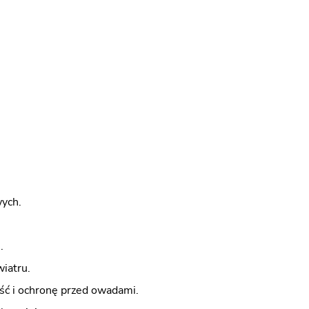
wych.
.
iatru.
ść i ochronę przed owadami.