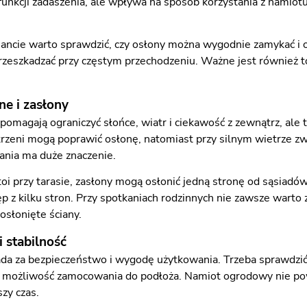
funkcji zadaszenia, ale wpływa na sposób korzystania z namiotu
iancie warto sprawdzić, czy osłony można wygodnie zamykać i 
rzeszkadzać przy częstym przechodzeniu. Ważne jest również t
ne i zasłony
pomagają ograniczyć słońce, wiatr i ciekawość z zewnątrz, ale 
trzeni mogą poprawić osłonę, natomiast przy silnym wietrze zw
nia ma duże znaczenie.
stoi przy tarasie, zasłony mogą osłonić jedną stronę od sąsiad
p z kilku stron. Przy spotkaniach rodzinnych nie zawsze warto
osłonięte ściany.
i stabilność
da za bezpieczeństwo i wygodę użytkowania. Trzeba sprawdzić
z możliwość zamocowania do podłoża. Namiot ogrodowy nie pow
szy czas.