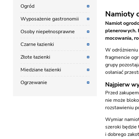
Ogród
Namioty o
Wyposażenie gastronomii
Namiot ogrodo
plenerowych. P
Osoby niepełnosprawne
mocowania, rod
Czarne łazienki
W odróżnieniu 
Złote łazienki
fragmencie ogr
grupy pozosta
Miedziane łazienki
osłaniać przest
Ogrzewanie
Najpierw wy
Przed zakupem 
nie może blokow
rozstawieniu po
Wymiar namiotu
szeroki będzie
i dobrego zako