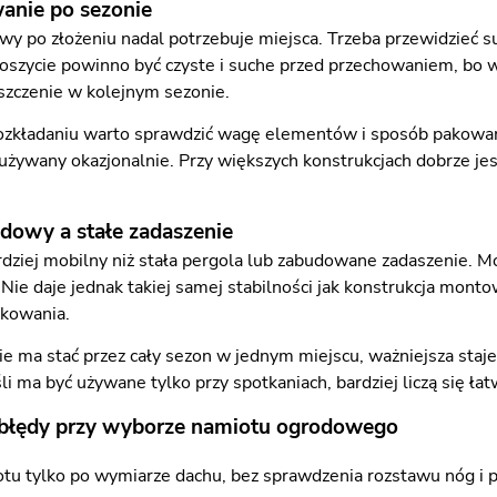
nie po sezonie
y po złożeniu nadal potrzebuje miejsca. Trzeba przewidzieć s
oszycie powinno być czyste i suche przed przechowaniem, bo 
yszczenie w kolejnym sezonie.
ozkładaniu warto sprawdzić wagę elementów i sposób pakowania
 używany okazjonalnie. Przy większych konstrukcjach dobrze je
dowy a stałe zadaszenie
dziej mobilny niż stała pergola lub zabudowane zadaszenie. Mo
Nie daje jednak takiej samej stabilności jak konstrukcja monto
kowania.
nie ma stać przez cały sezon w jednym miejscu, ważniejsza staj
śli ma być używane tylko przy spotkaniach, bardziej liczą się 
 błędy przy wyborze namiotu ogrodowego
tu tylko po wymiarze dachu, bez sprawdzenia rozstawu nóg i pr