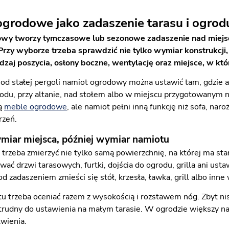
grodowe jako zadaszenie tarasu i ogrod
wy tworzy tymczasowe lub sezonowe zadaszenie nad miejsc
rzy wyborze trzeba sprawdzić nie tylko wymiar konstrukcji, 
zaj poszycia, osłony boczne, wentylację oraz miejsce, w kt
od stałej pergoli namiot ogrodowy można ustawić tam, gdzie ak
odu, przy altanie, nad stołem albo w miejscu przygotowanym 
ją
meble ogrodowe
, ale namiot pełni inną funkcję niż sofa, 
rzeń.
miar miejsca, później wymiar namiotu
trzeba zmierzyć nie tylko samą powierzchnię, na której ma stan
ać drzwi tarasowych, furtki, dojścia do ogrodu, grilla ani ust
d zadaszeniem zmieści się stół, krzesła, ławka, grill albo inn
 trzeba oceniać razem z wysokością i rozstawem nóg. Zbyt ni
 trudny do ustawienia na małym tarasie. W ogrodzie większy n
twienia.