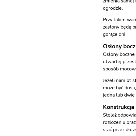
zmienia samej 
ogrodzie.
Przy takim war
zasłony będą p
gorące dni.
Osłony bocz
Osłony boczne 
otwartej przes
sposób mocowa
Jeżeli namiot 
może być dostę
jedna lub dwie 
Konstrukcja 
Stelaż odpowia
rozłożeniu ora
stać przez dłuż