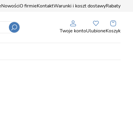
e
Nowości
O firmie
Kontakt
Warunki i koszt dostawy
Rabaty
Twoje konto
Ulubione
Koszyk