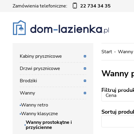
Zamówienia telefoniczne:
22 734 34 35
Start
Wanny
Kabiny prysznicowe
Drzwi prysznicowe
Wanny p
Brodziki
Filtruj produ
Wanny
Cena
Wanny retro
Sortuj produ
Wanny klasyczne
Wanny prostokątne i
przyścienne