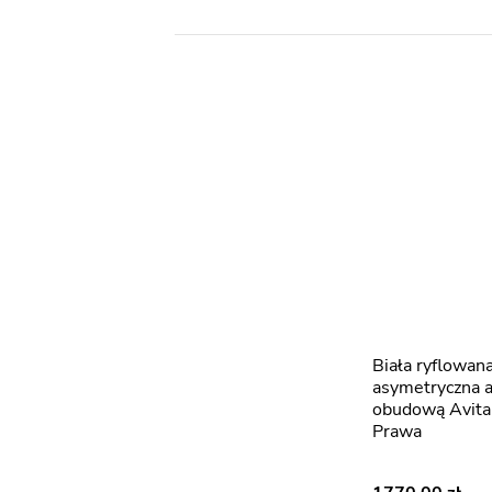
Biała ryflowana wanna
asymetryczna a
obudową Avita
Prawa