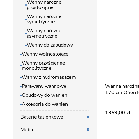
Wanny narożne
prostokątne
Wanny narożne
symetryczne
Wanny narożne
asymetryczne
Wanny do zabudowy
Wanny wolnostojące
Wanny przyścienne
monolityczne
Wanny z hydromasażem
Parawany wannowe
Wanna narożna gładka prawa
170 cm Orion 
Obudowy do wanien
Akcesoria do wanien
1359,00
Baterie łazienkowe
Meble