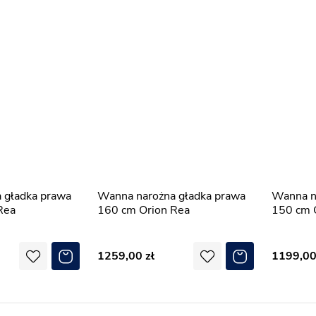
Wanna narożna gładka prawa
Wanna narożna gładka prawa
Rea
160 cm Orion Rea
150 cm 
1259,00
1199,0