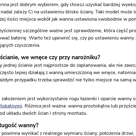
nna jest dobrym wyborem, gdy chcesz uzyskać bardziej wyeks
nadal zależy Ci na ustawieniu blisko ściany. Taki model może l
ej ilości miejsca wokół jak wanna ustawiona swobodnie w po
yściennej szczególnie ważne jest sprawdzenie, która część pro
ać baterię. Warto też upewnić się, czy po ustawieniu wanny 
ących czyszczenia.
ścianie, we wnęce czy przy narożniku?
 jednej ścianie jest najprostsze do zaplanowania, ale nie zaws
często lepiej działają z wanną umieszczoną we wnęce, natomias
ażdym przypadku trzeba sprawdzić nie tylko miejsce na samą wan
 założeniem jest wykorzystanie rogu łazienki i oparcie wanny o
stokątnymi
. Różnica jest ważna: wanna prostokątna lub przyśc
 od układu dwóch ścian i strony montażu.
długość wanny?
powinna wynikać z realnego wymiaru ściany, położenia drzwi, ok