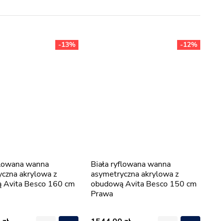
-13%
-12%
Biała ryflowana wanna
czna akrylowa z
asymetryczna akrylowa z
 Avita Besco 160 cm
obudową Avita Besco 150 cm
Prawa