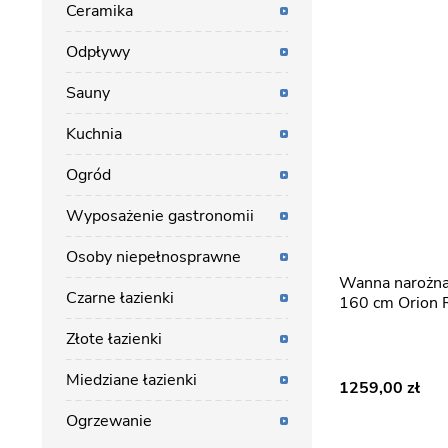
Ceramika
Odpływy
Sauny
Kuchnia
Ogród
Wyposażenie gastronomii
Osoby niepełnosprawne
Wanna narożna gładka lewa
Czarne łazienki
160 cm Orion 
Złote łazienki
Miedziane łazienki
1259,00
Ogrzewanie