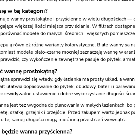
ię w tej kategorii?
muje wanny prostokątne i przyścienne w wielu długościach — o
ające większej ilości miejsca przy ścianie. W filtrach dostęp
porównać modele do małych, średnich i większych pomieszcze
ępują również różne warianty kolorystyczne. Białe wanny są naj
tomiast modele biało-czarne mocniej zaznaczają wannę w aranż
prawdzić, czy wykończenie zewnętrzne pasuje do płytek, armatu
ć wannę prostokątną?
tna sprawdzi się wtedy, gdy łazienka ma prosty układ, a wann
ałt ułatwia dopasowanie do płytek, obudowy, baterii i parawa
przewidywalne ustawienie i dobre wykorzystanie długości ścia
nna jest też wygodna do planowania w małych łazienkach, bo po
etę, szafkę, grzejnik i przejście. Przed zakupem warto jedna
o tej samej długości mogą mieć inną przestrzeń wewnątrz.
a będzie wanna przyścienna?