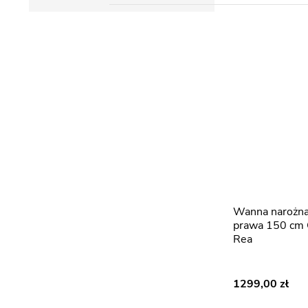
Wanna narożna ryflowana
prawa 150 cm 
Rea
1299,00