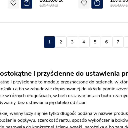
1629,00
1570,0
1894,00
1814,00
1
2
3
4
5
6
7
stokątne i przyścienne do ustawienia pr
tne i przyścienne to modele przeznaczone do łazienek, w któr
rożniku albo w zabudowie dopasowanej do układu pomieszczenia
ne w różnych długościach, w bieli oraz wariantach biało-czarn
ywalny, bez ustawiania jej daleko od ścian.
akiej wanny liczy się nie tylko długość podana w nazwie produk
łożenie odpływu, szerokość rantu, sposób wykończenia boków 
ie pasowała do konkretnej ściany, wnęki, narożnika albo zabud