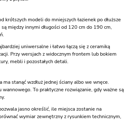
d krótszych modeli do mniejszych łazienek po dłuższe
ne są między innymi długości od 120 cm do 190 cm,
ń.
bardziej uniwersalne i łatwo łączą się z ceramiką
acji. Przy wersjach z widocznym frontem lub bokiem
ry, mebli i pozostałych detali.
a ma stanąć wzdłuż jednej ściany albo we wnęce.
nu wannowego. To praktyczne rozwiązanie, gdy ważne są
ny.
zwala jasno określić, ile miejsca zostanie na
k porównać wymiar zewnętrzny z rysunkiem technicznym,