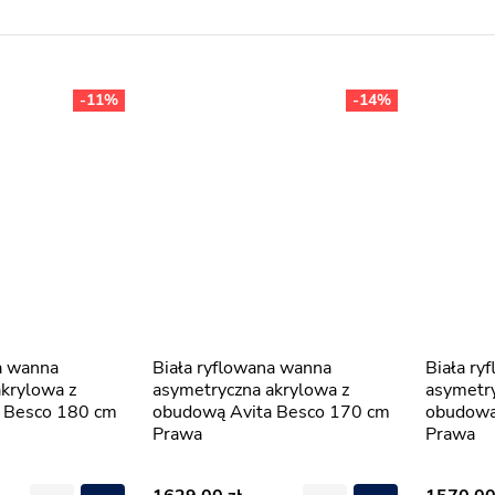
-11%
-14%
Biała ryflowana wanna
Biała ryflowana wanna
krylowa z
asymetryczna akrylowa z
asymetry
 Besco 180 cm
obudową Avita Besco 170 cm
obudową
Prawa
Prawa