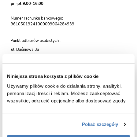
pn-pt 9:00-16:00
Numer rachunku bankowego:
96105019241000009064284939
Punkt odbiorów osobistych :
ul. Baśniowa 3a
05-805 Otrębusy
Odbiory osobiste
pn-pt
w godzinach 9:00-16:00
Niniejsza strona korzysta z plików cookie
Formularz zapytania
Używamy plików cookie do działania strony, analityki,
personalizacji treści i reklam. Możesz zaakceptować
Osoba kontaktowa
wszystkie, odrzucić opcjonalne albo dostosować zgody.
Telefon / Email
Pokaż szczegóły