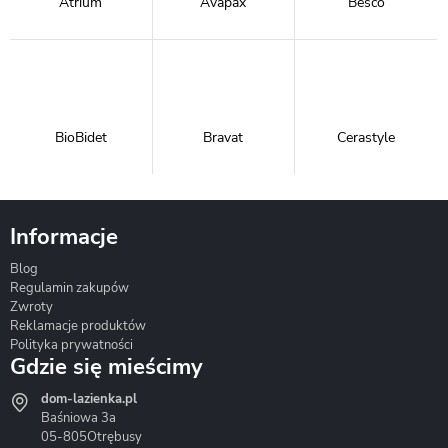
Atrium
Avapax
Besco
BioBidet
Bravat
Cerastyle
Informacje
Blog
Corsan
Gante
Hydrosan
Regulamin zakupów
Zwroty
Reklamacje produktów
Polityka prywatności
Gdzie się mieścimy
dom-lazienka.pl
Hydrostop
Inea
Invena
Baśniowa 3a
05-805
Otrębusy