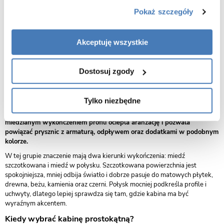
6022,00
5928,00
Pokaż szczegóły
Miedziane kabiny prostokątne
Akceptuję wszystkie
Dostosuj zgody
Miedziane kabiny prostokątne
Kabina prostokątna daje więcej miejsca pod prysznicem niż typowy
Tylko niezbędne
model kwadratowy, dlatego dobrze sprawdza się w łazienkach, gdzie
można wykorzystać dłuższą ścianę lub szerszą wnękę. Wersja z
miedzianym wykończeniem profili ociepla aranżację i pozwala
powiązać prysznic z armaturą, odpływem oraz dodatkami w podobnym
kolorze.
W tej grupie znaczenie mają dwa kierunki wykończenia: miedź
szczotkowana i miedź w połysku. Szczotkowana powierzchnia jest
spokojniejsza, mniej odbija światło i dobrze pasuje do matowych płytek,
drewna, beżu, kamienia oraz czerni. Połysk mocniej podkreśla profile i
uchwyty, dlatego lepiej sprawdza się tam, gdzie kabina ma być
wyraźnym akcentem.
Kiedy wybrać kabinę prostokątną?