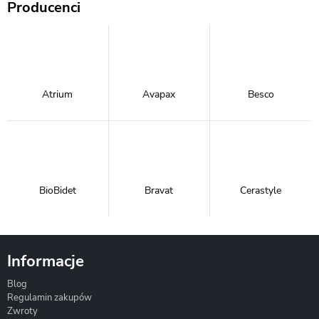
Producenci
Atrium
Avapax
Besco
BioBidet
Bravat
Cerastyle
Informacje
Blog
Corsan
Gante
Hydrosan
Regulamin zakupów
Zwroty