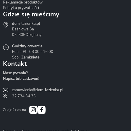
Reklamacje produktów
Polityka prywatności
Gdzie się mieścimy
dom-lazienka.pl
Hydrostop
Inea
Invena
Baśniowa 3a
05-805
Otrębusy
Godziny otwarcia
Pon. - Pt.: 08:00 - 16:00
Sob.: Zamknięte
Kontakt
Liveno
Loge Garden
Massi
Masz pytania?
Napisz lub zadzwoń!
zamowienia@dom-lazienka.pl
22 734 34 35
Mazur
Metal-Hurt
Moel
Bath&Spa
Znajdź nas na