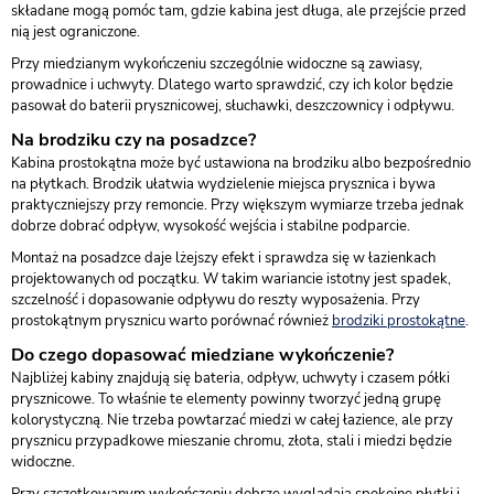
składane mogą pomóc tam, gdzie kabina jest długa, ale przejście przed
nią jest ograniczone.
Przy miedzianym wykończeniu szczególnie widoczne są zawiasy,
prowadnice i uchwyty. Dlatego warto sprawdzić, czy ich kolor będzie
pasował do baterii prysznicowej, słuchawki, deszczownicy i odpływu.
Na brodziku czy na posadzce?
Kabina prostokątna może być ustawiona na brodziku albo bezpośrednio
na płytkach. Brodzik ułatwia wydzielenie miejsca prysznica i bywa
praktyczniejszy przy remoncie. Przy większym wymiarze trzeba jednak
dobrze dobrać odpływ, wysokość wejścia i stabilne podparcie.
Montaż na posadzce daje lżejszy efekt i sprawdza się w łazienkach
projektowanych od początku. W takim wariancie istotny jest spadek,
szczelność i dopasowanie odpływu do reszty wyposażenia. Przy
prostokątnym prysznicu warto porównać również
brodziki prostokątne
.
Do czego dopasować miedziane wykończenie?
Najbliżej kabiny znajdują się bateria, odpływ, uchwyty i czasem półki
prysznicowe. To właśnie te elementy powinny tworzyć jedną grupę
kolorystyczną. Nie trzeba powtarzać miedzi w całej łazience, ale przy
prysznicu przypadkowe mieszanie chromu, złota, stali i miedzi będzie
widoczne.
Przy szczotkowanym wykończeniu dobrze wyglądają spokojne płytki i