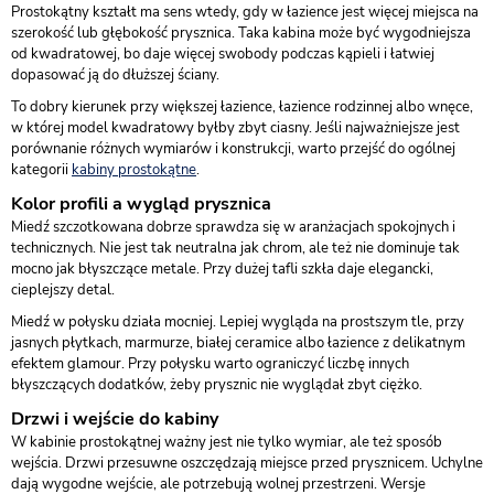
Prostokątny kształt ma sens wtedy, gdy w łazience jest więcej miejsca na
szerokość lub głębokość prysznica. Taka kabina może być wygodniejsza
od kwadratowej, bo daje więcej swobody podczas kąpieli i łatwiej
dopasować ją do dłuższej ściany.
To dobry kierunek przy większej łazience, łazience rodzinnej albo wnęce,
w której model kwadratowy byłby zbyt ciasny. Jeśli najważniejsze jest
porównanie różnych wymiarów i konstrukcji, warto przejść do ogólnej
kategorii
kabiny prostokątne
.
Kolor profili a wygląd prysznica
Miedź szczotkowana dobrze sprawdza się w aranżacjach spokojnych i
technicznych. Nie jest tak neutralna jak chrom, ale też nie dominuje tak
mocno jak błyszczące metale. Przy dużej tafli szkła daje elegancki,
cieplejszy detal.
Miedź w połysku działa mocniej. Lepiej wygląda na prostszym tle, przy
jasnych płytkach, marmurze, białej ceramice albo łazience z delikatnym
efektem glamour. Przy połysku warto ograniczyć liczbę innych
błyszczących dodatków, żeby prysznic nie wyglądał zbyt ciężko.
Drzwi i wejście do kabiny
W kabinie prostokątnej ważny jest nie tylko wymiar, ale też sposób
wejścia. Drzwi przesuwne oszczędzają miejsce przed prysznicem. Uchylne
dają wygodne wejście, ale potrzebują wolnej przestrzeni. Wersje