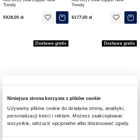
Trendy
Trendy
5928,00
6177,00
Dostawa gratis
Dostawa gratis
Niniejsza strona korzysta z plików cookie
Używamy plików cookie do działania strony, analityki,
Kabina prysznicowa pełne drzwi
Kabina prysznicowa pełne drzwi
personalizacji treści i reklam. Możesz zaakceptować
70x90 cm miedź szczotkowana ,
70x80 cm miedź szczotkowana ,
wszystkie, odrzucić opcjonalne albo dostosować zgody.
AXJ-0810 Oxia Copper New
AXJ-0809 Oxia Copper New
Trendy
Trendy