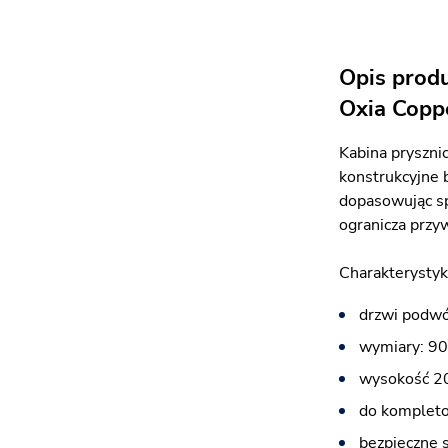
Opis prod
Oxia Copp
Kabina pryszni
konstrukcyjne 
dopasowując sp
ogranicza przy
Charakterystyk
drzwi podwó
wymiary: 90
wysokość 2
do kompleto
bezpieczne 