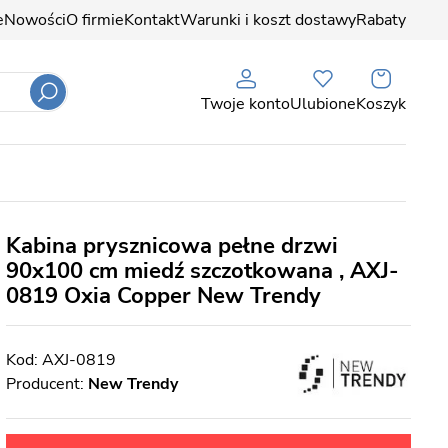
e
Nowości
O firmie
Kontakt
Warunki i koszt dostawy
Rabaty
Twoje konto
Ulubione
Koszyk
Kabina prysznicowa pełne drzwi
90x100 cm miedź szczotkowana , AXJ-
0819 Oxia Copper New Trendy
AXJ-0819
Producent:
New Trendy