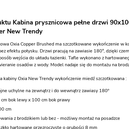
uktu Kabina prysznicowa pełne drzwi 90x1
er New Trendy
cowa Oxia Copper Brushed ma szczotkowane wykończenie w kolor
bez efektu połysku. Drzwi pracują na zawiasie 180°, dzięki cze
osób wejścia do układu łazienki. Tafle wykonano z hartowaneg
wieranie osadów z wody. Model nadaje się do montażu na brodz
a kabiny Oxia New Trendy wykończenie miedź szczotkowana :
jne uchylne na zewnątrz i do wewnątrz zawiasy 180º
 cm bok lewy x 100 cm bok prawy
00 cm
wania z brodzikiem lub bez - możliwy montaż na posadzce
szkło hartowane przezroczyste o grubości 8 mm