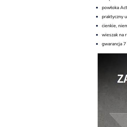
powłoka Acti
praktyczny 
cienkie, nie
wieszak na 
gwarancja 7 