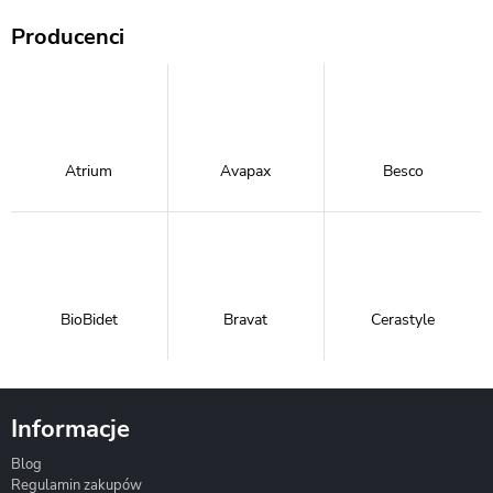
Producenci
Atrium
Avapax
Besco
BioBidet
Bravat
Cerastyle
Informacje
Blog
Corsan
Gante
Hydrosan
Regulamin zakupów