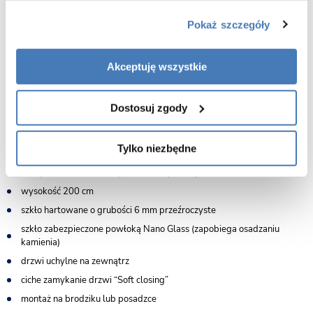
Pokaż szczegóły
Cechy kabiny prysznicowej 90x80 Atlas Gold Brushed Rea:
Akceptuję wszystkie
wymiary 90 cm drzwi x 80 cm ścianka
Dostosuj zgody
zakres regulacji na profilach: drzwi 872-887 mm kolor profili złoto
szczotkowane
zakres regulacji na profilach: ścianki 785-800 mm kolor profili złoto
Tylko niezbędne
szczotkowane
wersja lewa - drzwi uchylne na lewą stronę
wysokość 200 cm
szkło hartowane o grubości 6 mm przeźroczyste
szkło zabezpieczone powłoką Nano Glass (zapobiega osadzaniu
kamienia)
drzwi uchylne na zewnątrz
ciche zamykanie drzwi “Soft closing”
montaż na brodziku lub posadzce