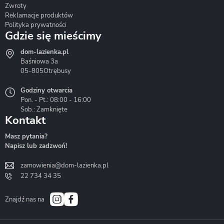
Zwroty
Reklamacje produktów
Polityka prywatności
Gdzie się mieścimy
dom-lazienka.pl
Hydrostop
Inea
Invena
Baśniowa 3a
05-805
Otrębusy
Godziny otwarcia
Pon. - Pt.: 08:00 - 16:00
Sob.: Zamknięte
Kontakt
Liveno
Loge Garden
Massi
Masz pytania?
Napisz lub zadzwoń!
zamowienia@dom-lazienka.pl
22 734 34 35
Mazur
Metal-Hurt
Moel
Bath&Spa
Znajdź nas na