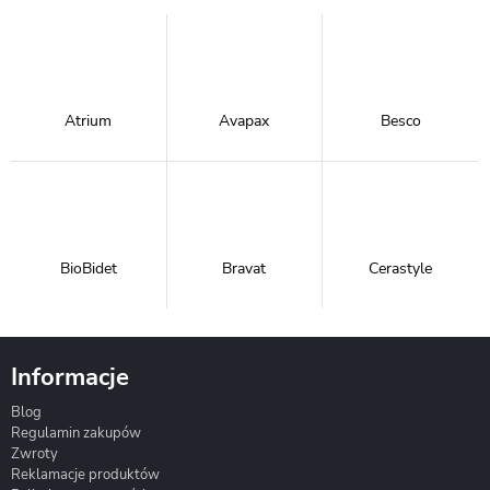
Atrium
Avapax
Besco
BioBidet
Bravat
Cerastyle
Informacje
Blog
Corsan
Gante
Hydrosan
Regulamin zakupów
Zwroty
Reklamacje produktów