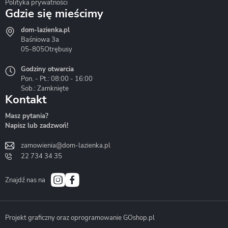
Polityka prywatności
Gdzie się mieścimy
dom-lazienka.pl
Hydrostop
Inea
Invena
Baśniowa 3a
05-805
Otrębusy
Godziny otwarcia
Pon. - Pt.: 08:00 - 16:00
Sob.: Zamknięte
Kontakt
Liveno
Loge Garden
Massi
Masz pytania?
Napisz lub zadzwoń!
zamowienia@dom-lazienka.pl
22 734 34 35
Mazur
Metal-Hurt
Moel
Bath&Spa
Znajdź nas na
Projekt graficzny oraz oprogramowanie GOshop.pl