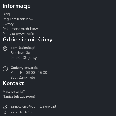
Informacje
Blog
Corsan
Gante
Hydrosan
Regulamin zakupów
Zwroty
Reklamacje produktów
Polityka prywatności
Gdzie się mieścimy
dom-lazienka.pl
Hydrostop
Inea
Invena
Baśniowa 3a
05-805
Otrębusy
Godziny otwarcia
Pon. - Pt.: 08:00 - 16:00
Sob.: Zamknięte
Kontakt
Liveno
Loge Garden
Massi
Masz pytania?
Napisz lub zadzwoń!
zamowienia@dom-lazienka.pl
22 734 34 35