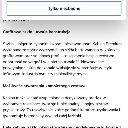
Konstrukcja kabiny pozwala na montaż zarówno na tradycyjnym
brodziku, jak i bezpośrednio na posadzce. Dzięki temu można z
Tylko niezbędne
łatwością dopasować ją do aranżacji wnętrza, łącząc estetykę z
praktycznością.
Grafitowe szkło i trwała konstrukcja
Swiss-Liniger to synonim jakości i niezawodności. Kabina Premium
wykonana została z wytrzymałego szkła hartowanego w kolorze
grafitowym oraz solidnych profili, co zapewnia bezpieczeństwo,
odporność na wilgoć i wieloletnią trwałość. Nowoczesne,
przydymione szkło doskonale wpisuje się w aranżacje w stylu
loftowym, industrialnym czy minimalistycznym.
Możliwość stworzenia kompletnego zestawu
Kabina może zostać uzupełniona o dedykowany brodzik w
wybranym rozmiarze, tworząc funkcjonalny i spójny zestaw
prysznicowy. To rozwiązanie, które podnosi komfort użytkowania i
gwarantuje harmonijny wygląd całej łazienki.
Cała kabina (szkło, okucia) została wyprodukowana w Polsce z