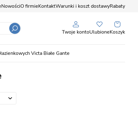
e
Nowości
O firmie
Kontakt
Warunki i koszt dostawy
Rabaty
Twoje konto
Ulubione
Koszyk
 łazienkowych Victa Białe Gante
e