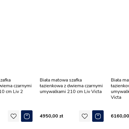
Biała matowa szafka
Biała matowa szafka
dwiema czarnymi
łazienkowa z dwiema czarnymi
łazienk
0 cm Liv 2
umywalkami 210 cm Liv Victa
umywalk
Victa
4950,00
6160,0