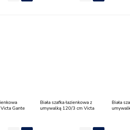
Biała szafka łazienkowa z
Biała szafka łazienkowa z
 Victa Gante
umywalką 120/3 cm Victa
umywalk