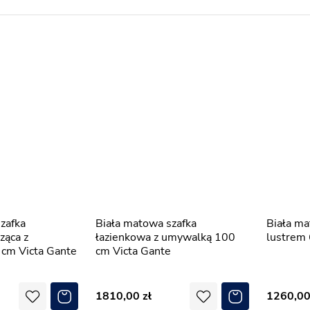
Biała matowa szafka
Biała matowa szafka wisząca z
ząca z
łazienkowa z umywalką 100
lustrem
cm Victa Gante
cm Victa Gante
1810,00
1260,0