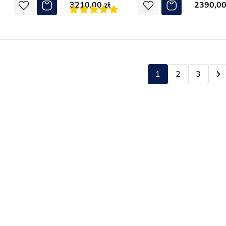
3210,00
2390,0
1
2
3