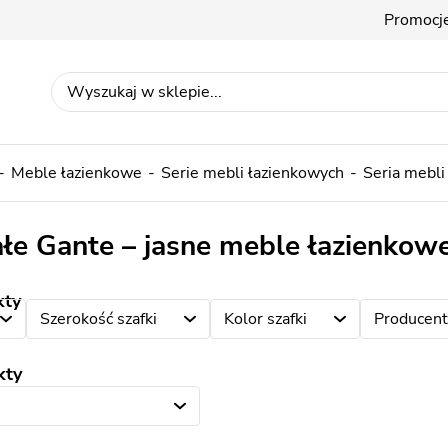
Promocj
Meble łazienkowe
Serie mebli łazienkowych
Seria mebli
ałe Gante – jasne meble łazienkow
kty
Szerokość szafki
Kolor szafki
Producent
kty