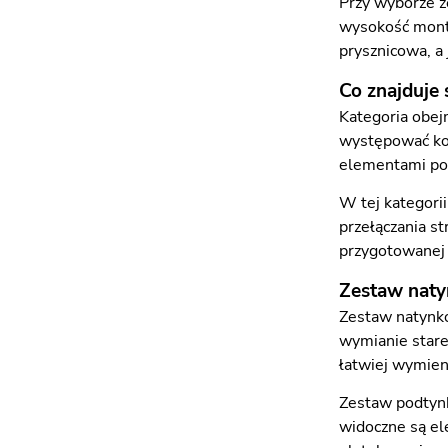
Przy wyborze z
wysokość monta
prysznicowa, a
Co znajduje s
Kategoria obej
występować kom
elementami pot
W tej kategorii
przełączania st
przygotowanej 
Zestaw nat
Zestaw natynko
wymianie stare
łatwiej wymieni
Zestaw podtynk
widoczne są el