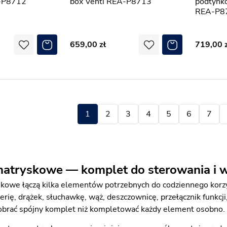
A-P8712
box Venti REA-P8713
podtynk
REA-P8
659,00
719,00
1
2
3
4
5
6
7
atryskowe — komplet do sterowania i w
kowe łączą kilka elementów potrzebnych do codziennego korzys
rię, drążek, słuchawkę, wąż, deszczownicę, przełącznik funkc
obrać spójny komplet niż kompletować każdy element osobno.