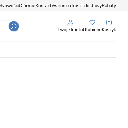
e
Nowości
O firmie
Kontakt
Warunki i koszt dostawy
Rabaty
Twoje konto
Ulubione
Koszyk