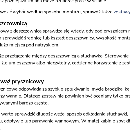
aż późniejsza zmiana może oznaczać prace w ścianie.
zawęzić wybór według sposobu montażu, sprawdź także
zestaw
szczownicą
owy z deszczownicą sprawdza się wtedy, gdy pod prysznicem m
 sprawdzić średnicę lub kształt deszczownicy, wysokość montaż
dużo miejsca pod natryskiem.
że przełączanie między deszczownicą a słuchawką. Sterowanie p
st źle umieszczony albo nieczytelny, codzienne korzystanie 
 wąż prysznicowy
nicowa odpowiada za szybkie spłukiwanie, mycie brodzika, kąpie
zy wannie. Dlatego zestaw nie powinien być oceniany tylko pr
ywanymi bardzo często.
warto sprawdzić długość węża, sposób odkładania słuchawki, reg
iku, odpływie lub parawanie wannowym. W małej kabinie zbyt d
.