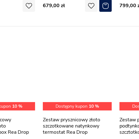
679,00
799,00
 kupon
10 %
Dostępny kupon
10 %
Do
Zestaw prysznicowy złoto
Zestaw prysznicowy
oto
szczotkowane natynkowy
podtynk
box Rea Drop
termostat Rea Drop
szcztot