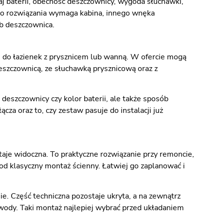
j baterii, obecność deszczownicy, wygoda słuchawki,
go rozwiązania wymaga kabina, innego wnęka
b deszczownica.
 do łazienek z prysznicem lub wanną. W ofercie mogą
szczownicą, ze słuchawką prysznicową oraz z
d deszczownicy czy kolor baterii, ale także sposób
cza oraz to, czy zestaw pasuje do instalacji już
je widoczna. To praktyczne rozwiązanie przy remoncie,
od klasyczny montaż ścienny. Łatwiej go zaplanować i
. Część techniczna pozostaje ukryta, a na zewnątrz
wody. Taki montaż najlepiej wybrać przed układaniem