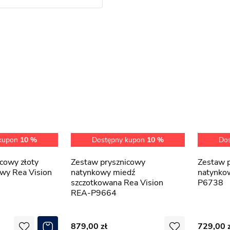
 kupon
10 %
Dostępny kupon
10 %
Do
Zestaw prysznicowy
Zestaw prysznicowy chrom
wy Rea Vision
natynkowy miedź
natynko
szczotkowana Rea Vision
P6738
REA-P9664
879,00
729,00