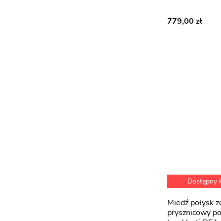
779,00
Dostępny
Miedź połysk zestaw
prysznicowy p