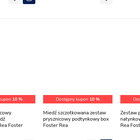
 kupon
10 %
Dostępny kupon
10 %
Do
Miedź szczotkowana zestaw
Zestaw prysznicowy
dź
prysznicowy podtynkowy box
natynko
Rea Foster
Foster Rea
Rea Fos