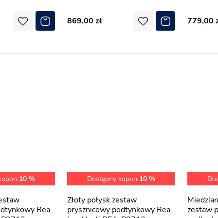
869,00
779,00
 kupon
10 %
Dostępny kupon
10 %
Do
Złoty połysk zestaw
Miedziany szczotkowany
odtynkowy Rea
prysznicowy podtynkowy Rea
zestaw 