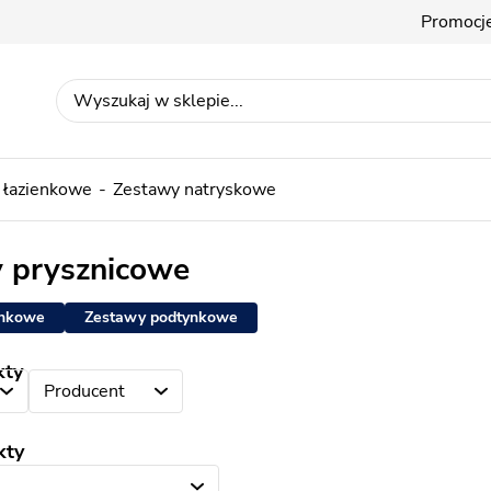
Promocj
 łazienkowe
Zestawy natryskowe
 prysznicowe
ynkowe
Zestawy podtynkowe
kty
Producent
kty