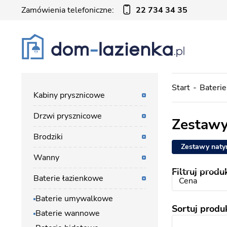
Zamówienia telefoniczne:
22 734 34 35
Start
Baterie
Kabiny prysznicowe
Drzwi prysznicowe
Zestawy
Brodziki
Zestawy nat
Wanny
Filtruj produ
Baterie łazienkowe
Cena
Baterie umywalkowe
Sortuj produ
Baterie wannowe