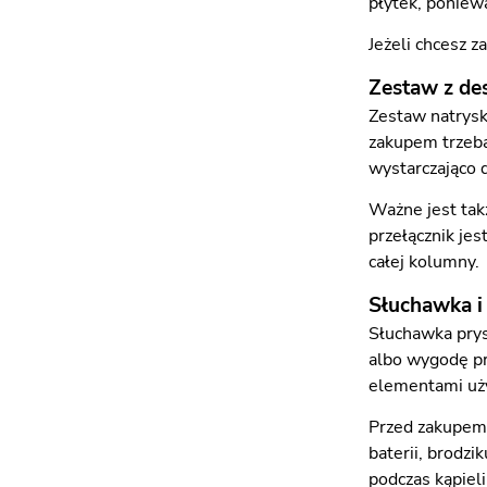
płytek, poniew
Jeżeli chcesz 
Zestaw z de
Zestaw natrysk
zakupem trzeba
wystarczająco 
Ważne jest tak
przełącznik je
całej kolumny.
Słuchawka i
Słuchawka prysz
albo wygodę pr
elementami uż
Przed zakupem 
baterii, brodz
podczas kąpieli