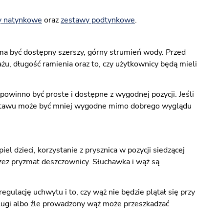
y natynkowe
oraz
zestawy podtynkowe
.
a być dostępny szerszy, górny strumień wody. Przed
u, długość ramienia oraz to, czy użytkownicy będą mieli
owinno być proste i dostępne z wygodnej pozycji. Jeśli
z zestawu może być mniej wygodne mimo dobrego wyglądu
l dzieci, korzystanie z prysznica w pozycji siedzącej
zez pryzmat deszczownicy. Słuchawka i wąż są
ulację uchwytu i to, czy wąż nie będzie plątał się przy
ługi albo źle prowadzony wąż może przeszkadzać