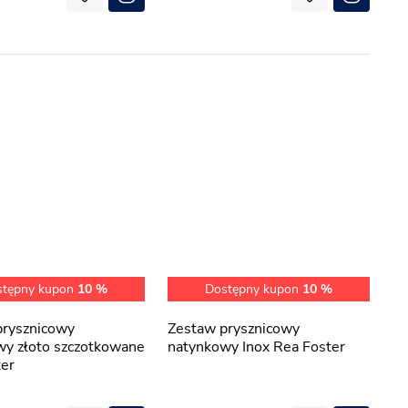
stępny kupon
10 %
Dostępny kupon
10 %
Zestaw prysznicowy
wy złoto szczotkowane
natynkowy Inox Rea Foster
ter