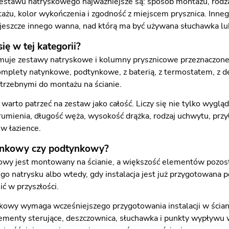
estawu natryskowego najważniejsze są: sposób montażu, rodza
żu, kolor wykończenia i zgodność z miejscem prysznica. Inne
 jeszcze innego wanna, nad którą ma być używana słuchawka lu
ię w tej kategorii?
muje zestawy natryskowe i kolumny prysznicowe przeznaczone
plety natynkowe, podtynkowe, z baterią, z termostatem, z de
rzebnymi do montażu na ścianie.
 warto patrzeć na zestaw jako całość. Liczy się nie tylko wyglą
rumienia, długość węża, wysokość drążka, rodzaj uchwytu, przyłą
w łazience.
ynkowy czy podtynkowy?
wy jest montowany na ścianie, a większość elementów pozosta
go natrysku albo wtedy, gdy instalacja jest już przygotowana p
ć w przyszłości.
owy wymaga wcześniejszego przygotowania instalacji w ścianie
ementy sterujące, deszczownica, słuchawka i punkty wypływu 