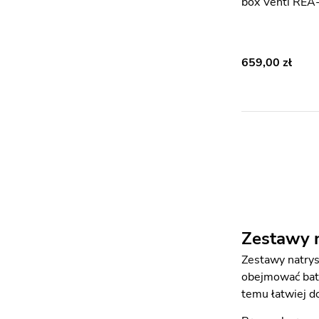
box Venti RE
659,00
Zestawy n
Zestawy natrys
obejmować bate
temu łatwiej d