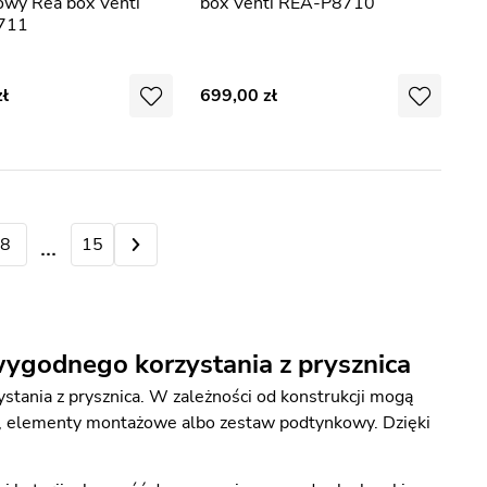
owy Rea box Venti
box Venti REA-P8710
711
699,00
8
9
15
ygodnego korzystania z prysznica
tania z prysznica. W zależności od konstrukcji mogą
ji, elementy montażowe albo zestaw podtynkowy. Dzięki