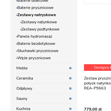
Baterie bidetowe
Baterie prysznicowe
Zestawy natryskowe
Zestawy natynkowe
Zestawy podtynkowe
Panele hydromasaż
Baterie bezdotykowe
Słuchawki prysznicowe
Węże prysznicowe
Dostępny
Meble
Ceramika
Zestaw prysznicowy złoty
połysk natynko
REA-P9663
Odpływy
Sauny
Kuchnia
779,00