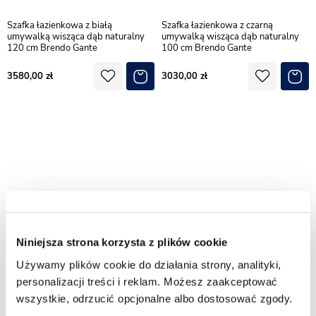
Szafka łazienkowa z białą
Szafka łazienkowa z czarną
umywalką wisząca dąb naturalny
umywalką wisząca dąb naturalny
120 cm Brendo Gante
100 cm Brendo Gante
3580,00
3030,00
Niniejsza strona korzysta z plików cookie
Używamy plików cookie do działania strony, analityki,
personalizacji treści i reklam. Możesz zaakceptować
Szafka łazienkowa z białą
Szafka łazienkowa z czarną
wszystkie, odrzucić opcjonalne albo dostosować zgody.
umywalką wisząca dąb naturalny
umywalką wisząca dąb naturalny