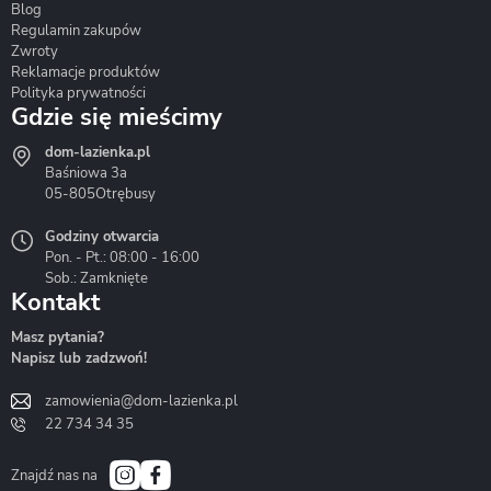
Blog
Corsan
Gante
Hydrosan
Regulamin zakupów
Zwroty
Reklamacje produktów
Polityka prywatności
Gdzie się mieścimy
dom-lazienka.pl
Hydrostop
Inea
Invena
Baśniowa 3a
05-805
Otrębusy
Godziny otwarcia
Pon. - Pt.: 08:00 - 16:00
Sob.: Zamknięte
Kontakt
Liveno
Loge Garden
Massi
Masz pytania?
Napisz lub zadzwoń!
zamowienia@dom-lazienka.pl
22 734 34 35
Mazur
Metal-Hurt
Moel
Bath&Spa
Znajdź nas na