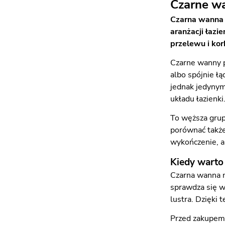
Czarne w
Czarna wanna 
aranżacji łazi
przelewu i kor
Czarne wanny p
albo spójnie łą
jednak jedynym
układu łazienki
To węższa grup
porównać takż
wykończenie, a
Kiedy warto
Czarna wanna m
sprawdza się w 
lustra. Dzięki
Przed zakupem 