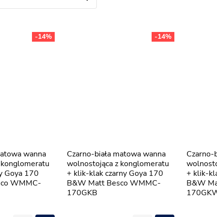
-14%
-14%
Czarno-biała matowa wanna
Czarno-biała matowa wanna
z konglomeratu
wolnostojąca z konglomeratu
wolnosto
oty Goya 170
+ klik-klak czarny Goya 170
+ klik-k
sco WMMC-
B&W Matt Besco WMMC-
B&W Ma
170GKB
170GK