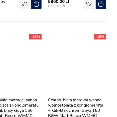
0
5800,00
6779,00
-15%
-18%
Czarno-biała matowa wanna
jąca z konglomeratu
wolnostojąca z konglomeratu
lak biały Goya 160
+ klik-klak chrom Goya 160
tt Besco WMMC-
B&W Matt Besco WMMC-