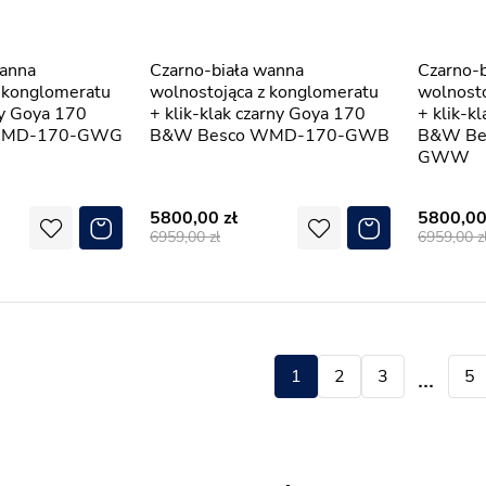
Czarno-biała wanna
Czarno-biała wanna
z konglomeratu
wolnostojąca z konglomeratu
wolnosto
oty Goya 170
+ klik-klak czarny Goya 170
+ klik-k
WMD-170-GWG
B&W Besco WMD-170-GWB
B&W Be
GWW
5800,00
5800,0
6959,00
6959,00
1
2
3
4
5