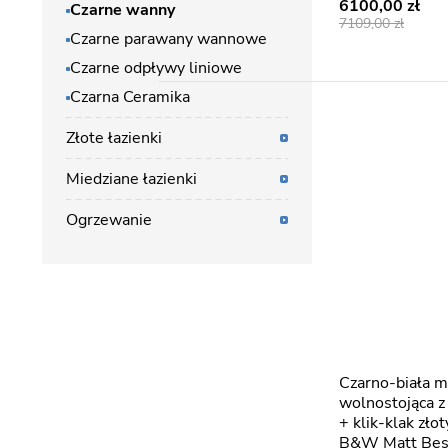
6100,00
Czarne wanny
7109,00
Czarne parawany wannowe
Czarne odpływy liniowe
Czarna Ceramika
Złote łazienki
Miedziane łazienki
Ogrzewanie
Czarno-biała matowa wanna
wolnostojąca 
+ klik-klak zł
B&W Matt Be