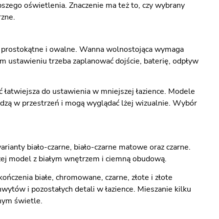
zego oświetlenia. Znaczenie ma też to, czy wybrany
rzne.
ne, prostokątne i owalne. Wanna wolnostojąca wymaga
kim ustawieniu trzeba zaplanować dojście, baterię, odpływ
ć łatwiejsza do ustawienia w mniejszej łazience. Modele
zą w przestrzeń i mogą wyglądać lżej wizualnie. Wybór
rianty biało-czarne, biało-czarne matowe oraz czarne.
czej model z białym wnętrzem i ciemną obudową.
ończenia białe, chromowane, czarne, złote i złote
ytów i pozostałych detali w łazience. Mieszanie kilku
nym świetle.