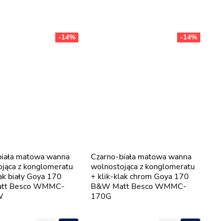
-14%
-14%
Czarno-biała matowa wanna
jąca z konglomeratu
wolnostojąca z konglomeratu
lak biały Goya 170
+ klik-klak chrom Goya 170
tt Besco WMMC-
B&W Matt Besco WMMC-
W
170G