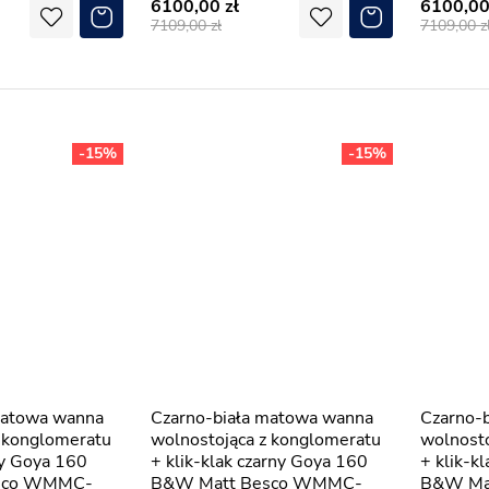
6100,00
6100,0
7109,00
7109,00
-15%
-15%
Czarno-biała matowa wanna
Czarno-biała matowa wanna
z konglomeratu
wolnostojąca z konglomeratu
wolnosto
oty Goya 160
+ klik-klak czarny Goya 160
+ klik-k
sco WMMC-
B&W Matt Besco WMMC-
B&W Ma