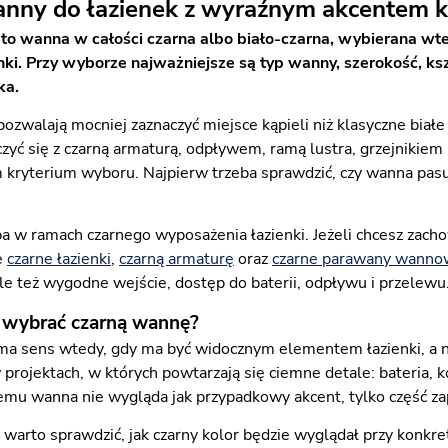
anny do łazienek z wyraźnym akcentem 
to wanna w całości czarna albo biało-czarna, wybierana w
enki. Przy wyborze najważniejsze są typ wanny, szerokość, k
ka.
ozwalają mocniej zaznaczyć miejsce kąpieli niż klasyczne biał
czyć się z czarną armaturą, odpływem, ramą lustra, grzejnikie
 kryterium wyboru. Najpierw trzeba sprawdzić, czy wanna pas
.
a w ramach czarnego wyposażenia łazienki. Jeżeli chcesz zacho
e
czarne łazienki
,
czarną armaturę
oraz
czarne parawany wann
le też wygodne wejście, dostęp do baterii, odpływu i przelewu
 wybrać czarną wannę?
a sens wtedy, gdy ma być widocznym elementem łazienki, a n
projektach, w których powtarzają się ciemne detale: bateria, ko
 temu wanna nie wygląda jak przypadkowy akcent, tylko część 
warto sprawdzić, jak czarny kolor będzie wyglądał przy konkret