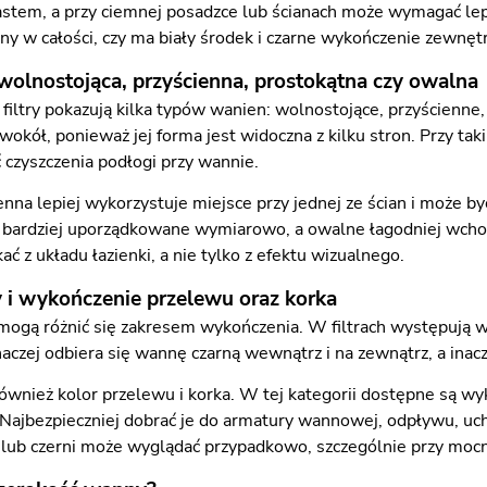
tem, a przy ciemnej posadzce lub ścianach może wymagać leps
ny w całości, czy ma biały środek i czarne wykończenie zewnęt
wolnostojąca, przyścienna, prostokątna czy owalna
i filtry pokazują kilka typów wanien: wolnostojące, przyścien
wokół, ponieważ jej forma jest widoczna z kilku stron. Przy ta
 czyszczenia podłogi przy wannie.
nna lepiej wykorzystuje miejsce przy jednej ze ścian i może by
 bardziej uporządkowane wymiarowo, a owalne łagodniej wchod
ć z układu łazienki, a nie tylko z efektu wizualnego.
 i wykończenie przelewu oraz korka
ogą różnić się zakresem wykończenia. W filtrach występują wa
naczej odbiera się wannę czarną wewnątrz i na zewnątrz, a ina
ównież kolor przelewu i korka. W tej kategorii dostępne są wyk
Najbezpieczniej dobrać je do armatury wannowej, odpływu, uchw
 lub czerni może wyglądać przypadkowo, szczególnie przy moc