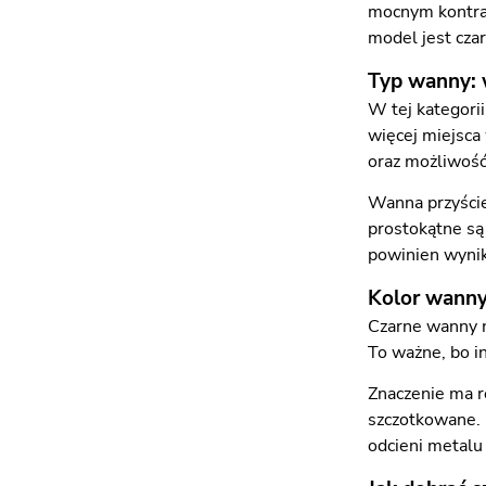
mocnym kontras
model jest czar
Typ wanny: 
W tej kategori
więcej miejsca 
oraz możliwość
Wanna przyście
prostokątne są
powinien wynika
Kolor wanny
Czarne wanny m
To ważne, bo i
Znaczenie ma r
szczotkowane. 
odcieni metalu