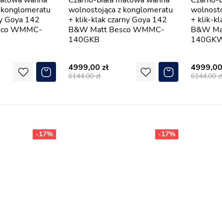
Czarno-biała matowa wanna
Czarno-biała matowa wanna
z konglomeratu
wolnostojąca z konglomeratu
wolnosto
oty Goya 142
+ klik-klak czarny Goya 142
+ klik-k
sco WMMC-
B&W Matt Besco WMMC-
B&W Ma
140GKB
140GK
4999,00
4999,0
6144,00
6144,00
-17%
-17%