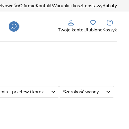
e
Nowości
O firmie
Kontakt
Warunki i koszt dostawy
Rabaty
Twoje konto
Ulubione
Koszyk
nia - przelew i korek
Szerokość wanny