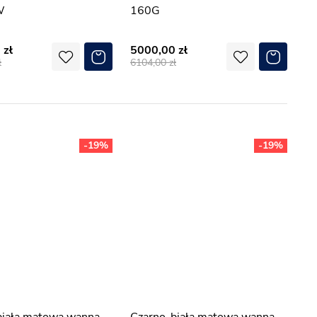
W
160G
0
5000,00
6104,00
-19%
-19%