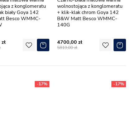
Czarno-biała matowa wanna
jąca z konglomeratu
wolnostojąca z konglomeratu
lak biały Goya 142
+ klik-klak chrom Goya 142
tt Besco WMMC-
B&W Matt Besco WMMC-
W
140G
0
4700,00
5819,00
-17%
-17%