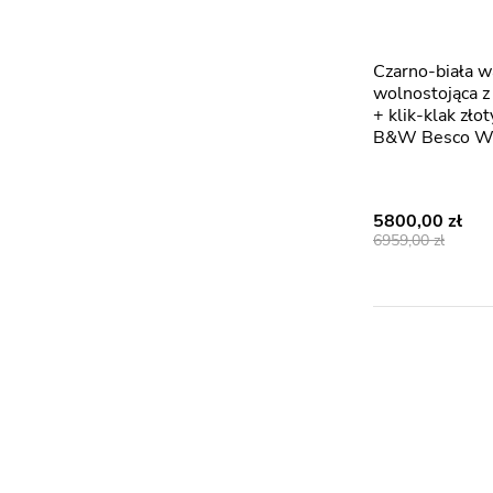
Czarno-biała wanna
wolnostojąca 
+ klik-klak zł
B&W Besco 
5800,00
6959,00