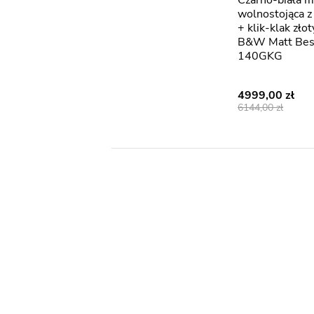
Czarno-biała matowa wanna
wolnostojąca 
+ klik-klak zł
B&W Matt Be
140GKG
4999,00
6144,00