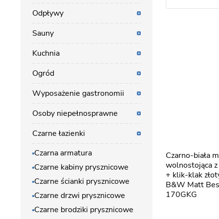
Odpływy
Sauny
Kuchnia
Ogród
Wyposażenie gastronomii
Osoby niepełnosprawne
Czarne łazienki
Czarna armatura
Czarno-biała matowa wanna
wolnostojąca 
Czarne kabiny prysznicowe
+ klik-klak zł
Czarne ścianki prysznicowe
B&W Matt Be
170GKG
Czarne drzwi prysznicowe
Czarne brodziki prysznicowe