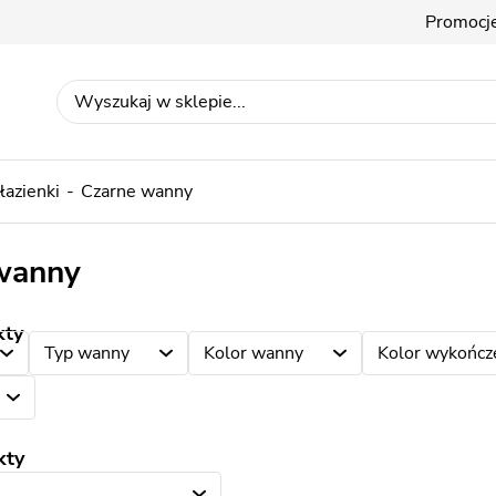
Promocj
łazienki
Czarne wanny
wanny
kty
Typ wanny
Kolor wanny
Kolor wykończe
kty