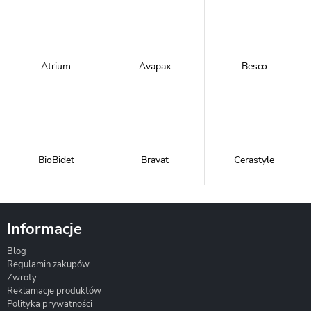
Atrium
Avapax
Besco
BioBidet
Bravat
Cerastyle
Informacje
Blog
Corsan
Gante
Hydrosan
Regulamin zakupów
Zwroty
Reklamacje produktów
Polityka prywatności