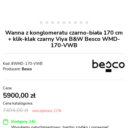
Wanna z konglomeratu czarno-biała 170 cm
+ klik-klak czarny Viya B&W Besco WMD-
170-VWB
#WMD-170-VWB
Producent:
Besco
5900,00
7494,00
oszczędzasz 21%
Dostępny 24h
Wysyłamy natychmiastowo, bardzo szybko i sprawnie!