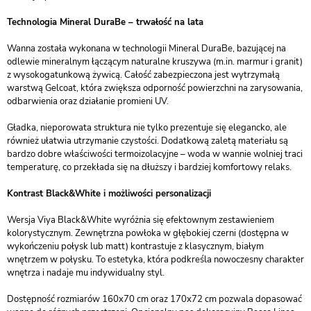
Technologia Mineral DuraBe – trwałość na lata
Wanna została wykonana w technologii Mineral DuraBe, bazującej na
odlewie mineralnym łączącym naturalne kruszywa (m.in. marmur i granit)
z wysokogatunkową żywicą. Całość zabezpieczona jest wytrzymałą
warstwą Gelcoat, która zwiększa odporność powierzchni na zarysowania,
odbarwienia oraz działanie promieni UV.
Gładka, nieporowata struktura nie tylko prezentuje się elegancko, ale
również ułatwia utrzymanie czystości. Dodatkową zaletą materiału są
bardzo dobre właściwości termoizolacyjne – woda w wannie wolniej traci
temperaturę, co przekłada się na dłuższy i bardziej komfortowy relaks.
Kontrast Black&White i możliwości personalizacji
Wersja Viya Black&White wyróżnia się efektownym zestawieniem
kolorystycznym. Zewnętrzna powłoka w głębokiej czerni (dostępna w
wykończeniu połysk lub matt) kontrastuje z klasycznym, białym
wnętrzem w połysku. To estetyka, która podkreśla nowoczesny charakter
wnętrza i nadaje mu indywidualny styl.
Dostępność rozmiarów 160x70 cm oraz 170x72 cm pozwala dopasować