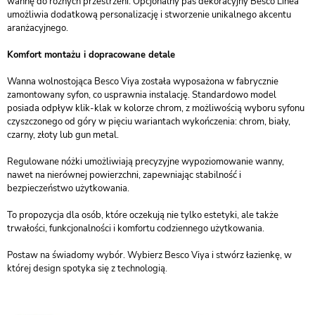
wannę do różnych przestrzeni. Opcjonalny pas dekoracyjny Besco Linea
umożliwia dodatkową personalizację i stworzenie unikalnego akcentu
aranżacyjnego.
Komfort montażu i dopracowane detale
Wanna wolnostojąca Besco Viya została wyposażona w fabrycznie
zamontowany syfon, co usprawnia instalację. Standardowo model
posiada odpływ klik-klak w kolorze chrom, z możliwością wyboru syfonu
czyszczonego od góry w pięciu wariantach wykończenia: chrom, biały,
czarny, złoty lub gun metal.
Regulowane nóżki umożliwiają precyzyjne wypoziomowanie wanny,
nawet na nierównej powierzchni, zapewniając stabilność i
bezpieczeństwo użytkowania.
To propozycja dla osób, które oczekują nie tylko estetyki, ale także
trwałości, funkcjonalności i komfortu codziennego użytkowania.
Postaw na świadomy wybór. Wybierz Besco Viya i stwórz łazienkę, w
której design spotyka się z technologią.