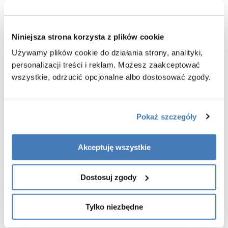
Materiał o wysokich właściwościach termoizolacyjnych, dzięki
czemu długo utrzymuje temperaturę wody
Odporna na promieniowanie UV
Niniejsza strona korzysta z plików cookie
Pojemność wanny: Viya 170 - 190 l
Używamy plików cookie do działania strony, analityki,
Waga wanny netto: Viya 170 - 142 kg
personalizacji treści i reklam. Możesz zaakceptować
wszystkie, odrzucić opcjonalne albo dostosować zgody.
Pokaż szczegóły
Akceptuję wszystkie
Dostosuj zgody
Tylko niezbędne