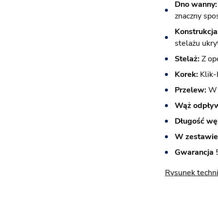
Dno wanny:
znaczny spos
Konstrukcja
stelażu ukr
Stelaż:
Z op
Korek:
Klik-
Przelew:
W 
Wąż odpły
Długość wę
W zestawie
Gwarancja
5
Rysunek techn