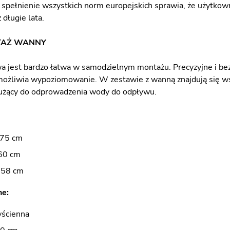
 spełnienie wszystkich norm europejskich sprawia, że użytkow
 długie lata.
TAŻ WANNY
 jest bardzo łatwa w samodzielnym montażu. Precyzyjne i b
umożliwia wypoziomowanie. W zestawie z wanną znajdują się ws
użący do odprowadzenia wody do odpływu.
 75 cm
60 cm
 58 cm
:​​
yścienna