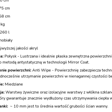
0 cm
75 cm
58 cm
 kg
260 l
nobiały
wyższej jakości akryl
a:
Połysk - Lustrzana i idealnie płaska zewnętrzna powierzchn
 metodą antystatyczną w technologii Mirror Coat.
nie powierzchni:
Anti Wipe - Powierzchnię zabezpiecza techno
ednocześnie utrzymanie powierzchni w nienagannej czystości b
e:
Miedziane
ja:
Warstwy żywiczne oraz izolacyjne warstwy z włókna szklane
tóry gwarantuje znacznie wydłużony czas utrzymywania ciepła
anki:
~ 10 mm jest to średnia wartość grubości ścian wanny.