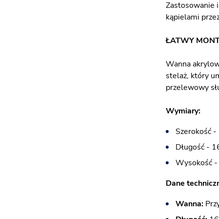
Zastosowanie i
kąpielami przez
ŁATWY MON
Wanna akrylowa
stelaż, który 
przelewowy sł
Wymiary:
Szerokość -
Długość - 1
Wysokość -
​Dane techniczne
Wanna:
Prz