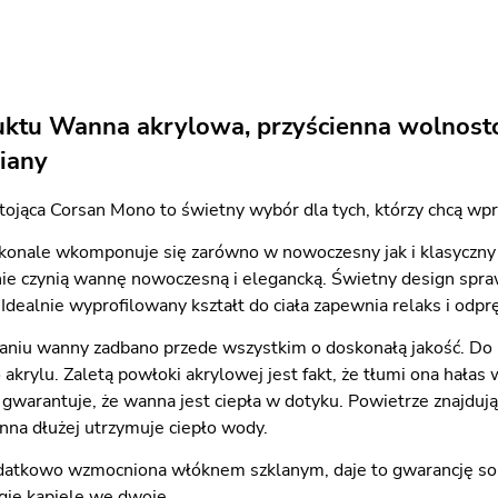
uktu Wanna akrylowa, przyścienna wolnosto
iany
jąca Corsan Mono to świetny wybór dla tych, którzy chcą wpro
onale wkomponuje się zarówno w nowoczesny jak i klasyczny wy
nie czynią wannę nowoczesną i elegancką. Świetny design spra
Idealnie wyprofilowany kształt do ciała zapewnia relaks i odpr
aniu wanny zadbano przede wszystkim o doskonałą jakość. Do 
akrylu. Zaletą powłoki akrylowej jest fakt, że tłumi ona hała
 gwarantuje, że wanna jest ciepła w dotyku. Powietrze znajduj
nna dłużej utrzymuje ciepło wody.
datkowo wzmocniona włóknem szklanym, daje to gwarancję so
gie kąpiele we dwoje.