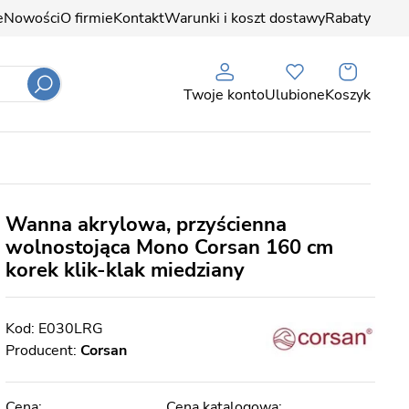
e
Nowości
O firmie
Kontakt
Warunki i koszt dostawy
Rabaty
Twoje konto
Ulubione
Koszyk
Wanna akrylowa, przyścienna
wolnostojąca Mono Corsan 160 cm
korek klik-klak miedziany
E030LRG
Producent:
Corsan