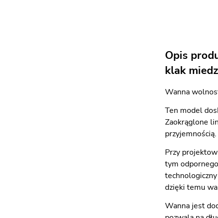
Opis prod
klak miedz
Wanna wolnosto
Ten model dosk
Zaokrąglone li
przyjemnością. 
Przy projektow
tym odpornego 
technologiczny
dzięki temu wa
Wanna jest do
pozwala na dłu