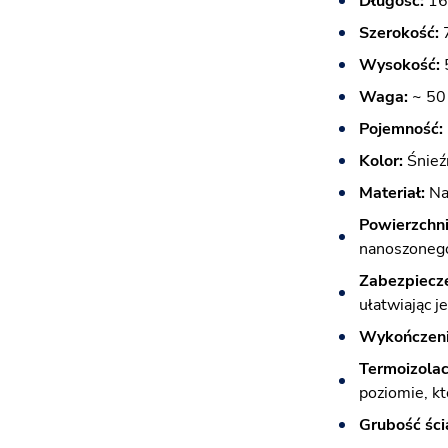
Długość:
16
Szerokość:
Wysokość:
Waga:
~ 50
Pojemność:
Kolor:
Śnieź
Materiał:
Naj
Powierzchni
nanoszonego
Zabezpiecze
ułatwiając j
Wykończeni
Termoizolac
poziomie, k
Grubość ści