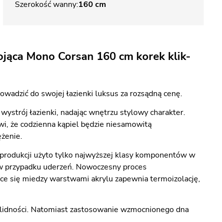
Szerokość wanny
160 cm
jąca Mono Corsan 160 cm korek klik-
wadzić do swojej łazienki luksus za rozsądną cenę.
strój łazienki, nadając wnętrzu stylowy charakter.
wi, że codzienna kąpiel będzie niesamowitą
ężenie.
produkcji użyto tylko najwyższej klasy komponentów w
s w przypadku uderzeń. Nowoczesny proces
ące się miedzy warstwami akrylu zapewnia termoizolację,
lidności. Natomiast zastosowanie wzmocnionego dna