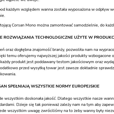
pod każdym względem wanna została wyposażona w odpływ wody
ie.
ojącą Corsan Mono można zamontować samodzielnie, do każde
E ROZWIĄZANIA TECHNOLOGICZNE UŻYTE W PRODUKC
eń oraz dogłębna znajomość branży, pozwoliła nam na wyprac
zięki temu oferujemy najwyższej jakości produkty wzbogacone
i, każdy produkt jest poddawany testom jakościowym oraz wy
Dodatkowo przed wysyłką towar jest zawsze dokładnie sprawdza
tkowania.
AN SPEŁNIAJĄ WSZYSTKIE NORMY EUROPEJSKIE
de wszystkim doskonała jakość. Dlatego wszystkie nasze wan
dardami. Dzieje się tak ponieważ zależy nam na tym aby zapewn
ede wszystkim uwagę zwróciliśmy na to żeby wanny były niez