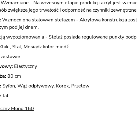
Wzmacniane - Na wczesnym etapie produkcji akryl jest wzmacni
ób zwiększa jego trwałość i odporność na czynniki zewnętrzne
:
Wzmocniona stalowym stelażem - Akrylowa konstrukcja zost
ytym pod jej dnem.
cją wypoziomowania - Stelaż posiada regulowane punkty podpa
Klak , Stal, Mosiądz kolor miedź
zestawie
wowy:
Elastyczny
ża:
80 cm
:
Syfon, Wąż odpływowy, Korek, Przelew
 lat
iczny Mono 160