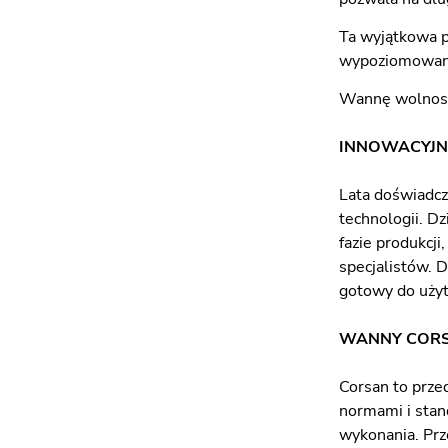
Ta wyjątkowa 
wypoziomowan
Wannę wolnost
INNOWACYJN
Lata doświadcz
technologii. D
fazie produkcj
specjalistów. 
gotowy do uży
WANNY CORS
Corsan to prze
normami i stan
wykonania. Prz