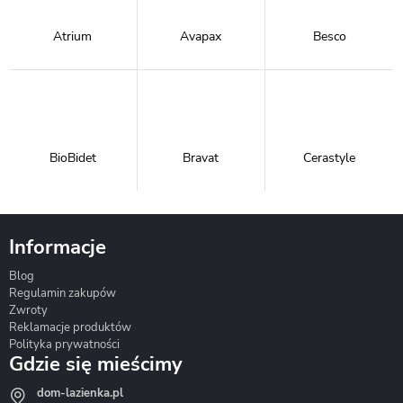
Atrium
Avapax
Besco
BioBidet
Bravat
Cerastyle
Informacje
Blog
Corsan
Gante
Hydrosan
Regulamin zakupów
Zwroty
Reklamacje produktów
Polityka prywatności
Gdzie się mieścimy
dom-lazienka.pl
Hydrostop
Inea
Invena