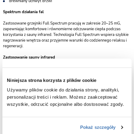
drewniany uchwyt drzwi
Spektrum działania fal
Zastosowane grzejniki Full Spectrum pracują w zakresie 20–25 mG,
zapewniając komfortowe i równomierne odczuwanie ciepła podczas
korzystania z sauny infrared. Technologia Full Spectrum wspiera szybkie
nagrzewanie wnętrza oraz przyjemne warunki do codziennego relaksu i
regeneracji.
Zastosowanie sauny infrared
wsparcie relaksu mięśni po codziennym wysiłku
pomoc w odprężeniu organizmu i redukcji napięcia
Niniejsza strona korzysta z plików cookie
stworzenie komfortowych warunków do regeneracji i odpoczynku
Używamy plików cookie do działania strony, analityki,
poprawa komfortu cieplnego oraz relaksu po aktywnym dniu
personalizacji treści i reklam. Możesz zaakceptować
możliwość stworzenia prywatnej strefy wellness w domu
wszystkie, odrzucić opcjonalne albo dostosować zgody.
Właściwości sauny suchej infrared
Pokaż szczegóły
pomaga rozgrzać ciało i odprężyć mięśnie