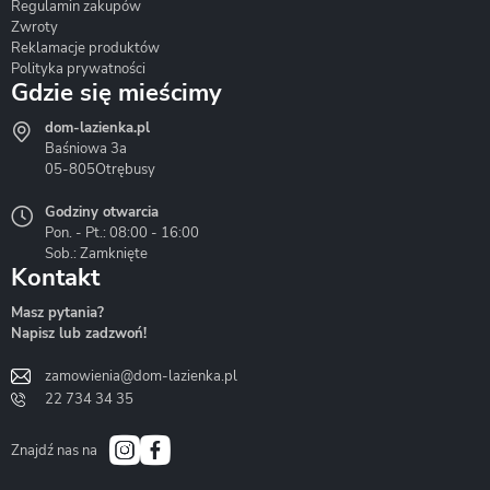
Regulamin zakupów
Zwroty
Reklamacje produktów
Polityka prywatności
Gdzie się mieścimy
dom-lazienka.pl
Hydrostop
Inea
Invena
Baśniowa 3a
05-805
Otrębusy
Godziny otwarcia
Pon. - Pt.: 08:00 - 16:00
Sob.: Zamknięte
Kontakt
Liveno
Loge Garden
Massi
Masz pytania?
Napisz lub zadzwoń!
zamowienia@dom-lazienka.pl
22 734 34 35
Mazur
Metal-Hurt
Moel
Bath&Spa
Znajdź nas na