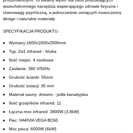
prozdrowotnymi. To idealny wybór dla osób poszukujących
wszechstronnego narzędzia wspierającego zdrowie fizyczne i
równowagę psychiczną, a jednocześnie ceniących nowoczesny
design i naturalne materiały.
SPECYFIKACJA PRODUKTU:
Wymiary:1600x1600x2000mm
Typ: 2w1 infrared - fińska
Ilość miejsc: 4 osobowa
Zasilanie: 380 V/50Hz
Grubość ścianki: 55mm
Grubość izolacji: 35 mm
Materiał sauny: drewno - jodła kanadyjska
Ilość grzejników infrared: 11
Łączna moc infrared: 3800W (3,8kW)
Piec: HARVIA VEGA BC60
Moc pieca: 6000W (6kW)