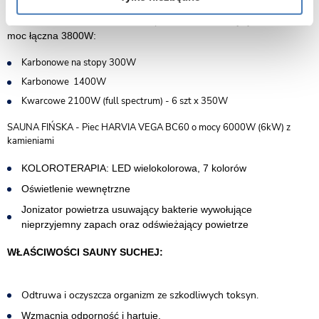
SAUNA INFRARED - WYSOKIEJ KLASY GRZEJNIKI KARBONOWE
6 szt. i KWARCOWE 10 szt. full spectrum o dłuższej żywotności
moc łączna 3800W:
Karbonowe na stopy 300W
Karbonowe 1400W
Kwarcowe 2100W (full spectrum) - 6 szt x 350W
SAUNA FIŃSKA - Piec HARVIA VEGA BC60 o mocy 6000W (6kW) z
kamieniami
KOLOROTERAPIA: LED wielokolorowa, 7 kolorów
Oświetlenie wewnętrzne
Jonizator powietrza usuwający bakterie wywołujące
nieprzyjemny zapach oraz odświeżający powietrze
WŁAŚCIWOŚCI SAUNY SUCHEJ:
Odtruwa i oczyszcza organizm ze szkodliwych toksyn.
Wzmacnia odporność i hartuje.