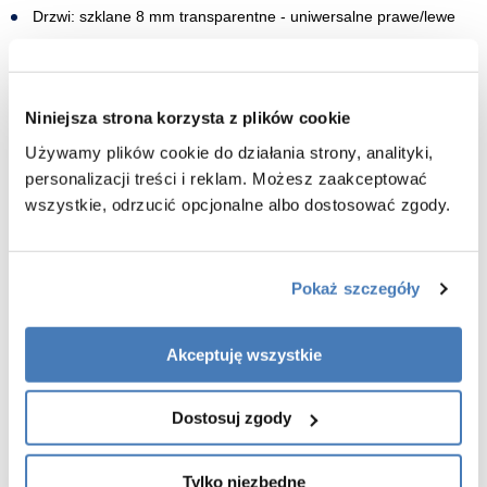
Drzwi: szklane 8 mm transparentne - uniwersalne prawe/lewe
Głośniki: tak (możliwość odtwarzania muzyki za pomocą
połączenia Bluetooth)
WI-FI: Tak
Niniejsza strona korzysta z plików cookie
Gwarancja 2 lata
Używamy plików cookie do działania strony, analityki,
WYPOSAŻENIE SAUNY:
personalizacji treści i reklam. Możesz zaakceptować
wszystkie, odrzucić opcjonalne albo dostosować zgody.
Drzwi szklane hartowane o grubości 8mm - uniwersalne
prawe/lewe
​Piec HARVIA VEGA BC60 o mocy 6000W (6kW) z kamieniami
Pokaż szczegóły
KOLOROTERAPIA LED: oświetlenie wielokolorowe na suficie, 7
kolorów
Akceptuję wszystkie
Oświetlenie wewnętrzne: montowane na suficie sauny
Kratka wentylacyjna w suficie
Dostosuj zgody
Wbudowany moduł Bluetooth z głośnikami
Wbudowany moduł WI-FI
Tylko niezbędne